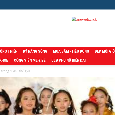
SỐNG THIỆN
KỸ NĂNG SỐNG
MUA SẮM -TIÊU DÙNG
ĐẸP MỖI GIỜ
 KHỎE
CÔNG VIÊN MẸ & BÉ
CLB PHỤ NỮ HIỆN ĐẠI
trang đi đầu thế giới