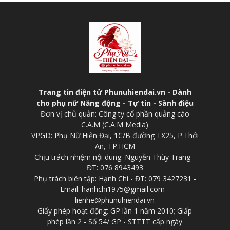
Trang tin điện tử Phunuhiendai.vn - Dành
cho phụ nữ Năng động - Tự tin - Sành điệu
Đơn vị chủ quản: Công ty cổ phần quảng cáo
C.A.M (C.A.M Media)
VPGD: Phụ Nữ Hiện Đại, 1C/B đường TX25, P.Thới
An, TP.HCM
Chịu trách nhiệm nội dung: Nguyễn Thùy Trang -
ĐT: 076 8943493
Phụ trách biên tập: Hạnh Chi - ĐT: 079 3427231 -
Email: hanhchi1975@gmail.com -
lienhe@phunuhiendai.vn
Giấy phép hoạt động: GP lần 1 năm 2010; Giấp
phép lần 2 - Số 54/ GP - STTTT cấp ngày