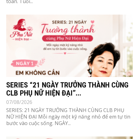
toàn. Tuổi...
SERIES “21 NGÀY TRƯỞNG THÀNH CÙNG
CLB PHỤ NỮ HIỆN ĐẠI”...
07/08/2026
SERIES: 21 NGÀY TRƯỞNG THÀNH CÙNG CLB PHỤ
NỮ HIỆN ĐẠI Mỗi ngày một kỹ năng nhỏ để em tự tin
bước vào cuộc sống. NGÀY...