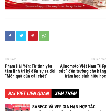
Bài trước
Bài tiếp theo
Phạm Hải Yến: Từ tình yêu
Ajinomoto Việt Nam “tiếp
tâm linh tri kỷ đến sự ra đời
sức” đến trường cho hàng
“Món quà của cái chết”
trăm học sinh hiếu học
BÀI VIẾT LIÊN QUAN
XEM THÊM
SABECO VÀ VFF GIA HẠN HỢP TÁC