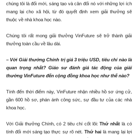
chúng tôi là đổi mới, sáng tạo và cân đối nó với những lợi ích
mang lại cho xã hội, từ đó quyết định xem giải thưởng sẽ
thuộc về nhà khoa học nào.
Chúng tôi rất mong giải thưởng VinFuture sẽ trở thành giải
thưởng toàn cầu về lâu dài.
– Với Giải thưởng Chính trị giá 3 triệu USD, tiêu chí nào là
quan trọng nhất? Giáo sư đánh giá tác động của giải
thưởng VinFuture đến cộng đồng khoa học như thế nào?
Tính đến thời điểm này, VinFuture nhận nhiều hồ sơ ứng cử,
gần 600 hồ sơ, phán ánh công sức, sự đầu tư của các nhà
khoa học.
Với Giải thưởng Chính, có 2 tiêu chí cốt lõi:
Thứ nhất
là có
tính đổi mới sáng tạo thực sự rõ nét.
Thứ hai
là mang lại lợi