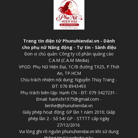
Trang tin điện tử Phunuhiendai.vn - Dành
cho phụ nữ Năng động - Tự tin - Sành điệu
Đơn vị chủ quản: Công ty cổ phần quảng cáo
C.A.M (C.A.M Media)
VPGD: Phụ Nữ Hiện Đại, 1C/B đường TX25, P.Thới
An, TP.HCM
Chịu trách nhiệm nội dung: Nguyễn Thùy Trang -
ĐT: 076 8943493
Phụ trách biên tập: Hạnh Chi - ĐT: 079 3427231 -
Email: hanhchi1975@gmail.com -
lienhe@phunuhiendai.vn
Giấy phép hoạt động: GP lần 1 năm 2010; Giấp
phép lần 2 - Số 54/ GP - STTTT cấp ngày
27/12/2016.
Vui lòng ghi rõ nguồn phunuhiendai.vn khi sử dụng
thông tin từ website này.