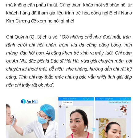
mà không cần phẫu thuật. Cùng tham khảo một số phản hồi từ
khách hàng đã tham gia liệu trình trẻ hóa công nghệ chỉ Nano
Kim Cương để xem họ nói gì nhé!
Chị Quỳnh (Q. 3) chia sẻ: “
Giờ những chỗ như đuôi mắt, trán,
rãnh cười chị hết nhăn, trộm vía da cũng căng bóng, mịn
màng, đàn hồi hơn. Ai cũng khen trẻ xinh ra mấy tuổi. Chị cảm
ơn An Nhi, đặc biệt là Bác sĩ Hải Hà, vừa giỏi chuyên môn, nói
chuyện lại thoải mái, dễ hiểu, nhẹ nhàng, hướng dẫn chị rất kỹ
càng. Tính chị hay thắc mắc nhưng bác vẫn nhiệt tình giải đáp
nên chị thấy rất ok nha”.