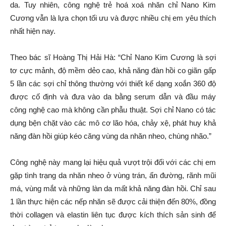
da. Tuy nhiên, công nghệ trẻ hoá xoá nhăn chỉ Nano Kim
Cương vẫn là lựa chọn tối ưu và được nhiều chị em yêu thích
nhất hiện nay.
Theo bác sĩ Hoàng Thị Hải Hà: “Chỉ Nano Kim Cương là sợi
tơ cực mảnh, độ mềm dẻo cao, khả năng đàn hồi co giãn gấp
5 lần các sợi chỉ thông thường với thiết kế dạng xoắn 360 độ
được cố định và đưa vào da bằng serum dẫn và đầu máy
công nghệ cao mà không cần phẫu thuật. Sợi chỉ Nano có tác
dụng bện chặt vào các mô cơ lão hóa, chảy xệ, phát huy khả
năng đàn hồi giúp kéo căng vùng da nhăn nheo, chùng nhão.”
Công nghệ này mang lại hiệu quả vượt trội đối với các chị em
gặp tình trạng da nhăn nheo ở vùng trán, ấn đường, rãnh mũi
má, vùng mắt và những làn da mất khả năng đàn hồi. Chỉ sau
1 lần thực hiện các nếp nhăn sẽ được cải thiện đến 80%, đồng
thời collagen và elastin liên tục được kích thích sản sinh để