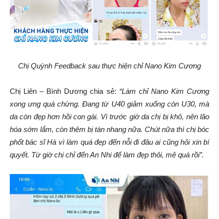
Chị Quỳnh Feedback sau thực hiện chỉ Nano Kim Cương
Chị Liên – Bình Dương chia sẻ:
“Làm chỉ Nano Kim Cương
xong ưng quá chừng. Đang từ U40 giảm xuống còn U30, mà
da còn đẹp hơn hồi con gái. Vì trước giờ da chị bị khô, nên lão
hóa sớm lắm, còn thêm bị tàn nhang nữa. Chút nữa thì chị bóc
phốt bác sĩ Hà vì làm quá đẹp đến nỗi đi đâu ai cũng hỏi xin bí
quyết. Từ giờ chị chỉ đến An Nhi để làm đẹp thôi, mê quá rồi”.