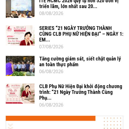
ITE HCMC 2026 quy tụ hơn 520 đơn vị
triển lãm, lớn nhất sau 20...
08/08/2026
SERIES “21 NGÀY TRƯỞNG THÀNH
CÙNG CLB PHỤ NỮ HIỆN ĐẠI” – NGÀY 1:
EM...
07/08/2026
Tăng cường giám sát, siết chặt quản lý
an toàn thực phẩm
06/08/2026
CLB Phụ Nữ Hiện Đại khởi động chương
trình: “21 Ngày Trưởng Thành Cùng
Phụ...
06/08/2026