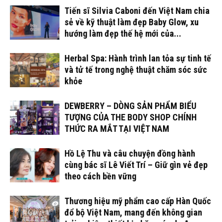
Tiến sĩ Silvia Caboni đến Việt Nam chia
sẻ về kỹ thuật làm đẹp Baby Glow, xu
hướng làm đẹp thế hệ mới của...
Herbal Spa: Hành trình lan tỏa sự tinh tế
và tử tế trong nghệ thuật chăm sóc sức
khỏe
DEWBERRY – DÒNG SẢN PHẨM BIỂU
TƯỢNG CỦA THE BODY SHOP CHÍNH
THỨC RA MẮT TẠI VIỆT NAM
Hồ Lệ Thu và câu chuyện đồng hành
cùng bác sĩ Lê Viết Trí – Giữ gìn vẻ đẹp
theo cách bền vững
Thương hiệu mỹ phẩm cao cấp Hàn Quốc
đổ bộ Việt Nam, mang đến không gian