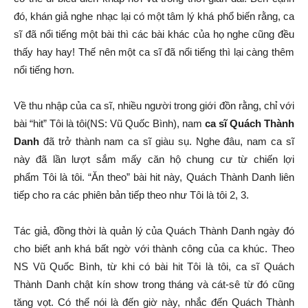
đó, khán giả nghe nhạc lại có một tâm lý khá phổ biến rằng, ca
sĩ đã nổi tiếng một bài thì các bài khác của họ nghe cũng đều
thấy hay hay! Thế nên một ca sĩ đã nổi tiếng thì lại càng thêm
nổi tiếng hơn.
Về thu nhập của ca sĩ, nhiều người trong giới đồn rằng, chỉ với
bài “hit” Tôi là tôi(NS: Vũ Quốc Bình), nam
ca sĩ Quách Thành
Danh
đã trở thành nam ca sĩ giàu sụ. Nghe đâu, nam ca sĩ
này đã lần lượt sắm mấy căn hộ chung cư từ chiến lợi
phẩm Tôi là tôi. “Ăn theo” bài hit này, Quách Thành Danh liên
tiếp cho ra các phiên bản tiếp theo như Tôi là tôi 2, 3.
Tác giả, đồng thời là quản lý của Quách Thành Danh ngày đó
cho biết anh khá bất ngờ với thành công của ca khúc. Theo
NS Vũ Quốc Bình, từ khi có bài hit Tôi là tôi, ca sĩ Quách
Thành Danh chật kín show trong tháng và cát-sê từ đó cũng
tăng vọt. Có thể nói là đến giờ này, nhắc đến Quách Thành