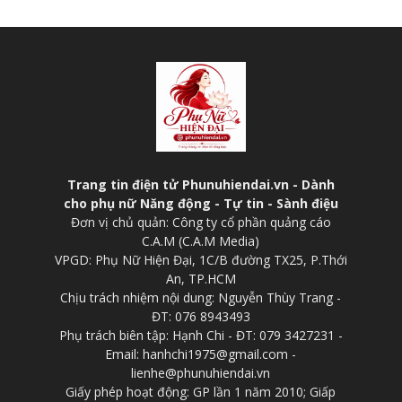
Trang tin điện tử Phunuhiendai.vn - Dành
cho phụ nữ Năng động - Tự tin - Sành điệu
Đơn vị chủ quản: Công ty cổ phần quảng cáo
C.A.M (C.A.M Media)
VPGD: Phụ Nữ Hiện Đại, 1C/B đường TX25, P.Thới
An, TP.HCM
Chịu trách nhiệm nội dung: Nguyễn Thùy Trang -
ĐT: 076 8943493
Phụ trách biên tập: Hạnh Chi - ĐT: 079 3427231 -
Email: hanhchi1975@gmail.com -
lienhe@phunuhiendai.vn
Giấy phép hoạt động: GP lần 1 năm 2010; Giấp