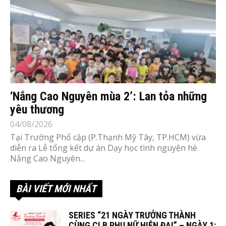
‘Nắng Cao Nguyên mùa 2’: Lan tỏa những
yêu thương
04/08/2026
Tại Trường Phổ cập (P.Thạnh Mỹ Tây, TP.HCM) vừa
diễn ra Lễ tổng kết dự án Dạy học tình nguyện hè
Nắng Cao Nguyên...
BÀI VIẾT MỚI NHẤT
SERIES “21 NGÀY TRƯỞNG THÀNH
CÙNG CLB PHỤ NỮ HIỆN ĐẠI” – NGÀY 1: