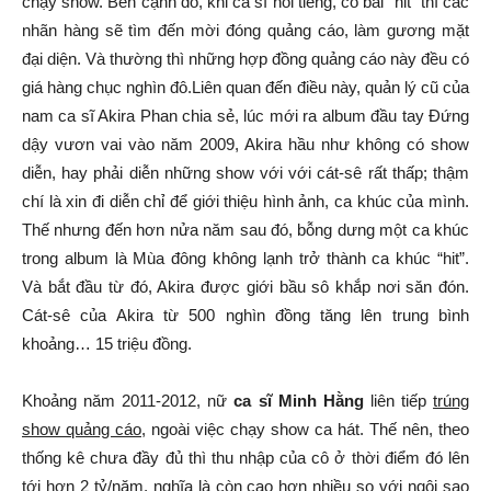
chạy show. Bên cạnh đó, khi ca sĩ nổi tiếng, có bài “hit” thì các
nhãn hàng sẽ tìm đến mời đóng quảng cáo, làm gương mặt
đại diện. Và thường thì những hợp đồng quảng cáo này đều có
giá hàng chục nghìn đô.Liên quan đến điều này, quản lý cũ của
nam ca sĩ Akira Phan chia sẻ, lúc mới ra album đầu tay Đứng
dậy vươn vai vào năm 2009, Akira hầu như không có show
diễn, hay phải diễn những show với với cát-sê rất thấp; thậm
chí là xin đi diễn chỉ để giới thiệu hình ảnh, ca khúc của mình.
Thế nhưng đến hơn nửa năm sau đó, bỗng dưng một ca khúc
trong album là Mùa đông không lạnh trở thành ca khúc “hit”.
Và bắt đầu từ đó, Akira được giới bầu sô khắp nơi săn đón.
Cát-sê của Akira từ 500 nghìn đồng tăng lên trung bình
khoảng… 15 triệu đồng.
Khoảng năm 2011-2012, nữ
ca sĩ Minh Hằng
liên tiếp
trúng
show quảng cáo
, ngoài việc chạy show ca hát. Thế nên, theo
thống kê chưa đầy đủ thì thu nhập của cô ở thời điểm đó lên
tới hơn 2 tỷ/năm, nghĩa là còn cao hơn nhiều so với ngôi sao