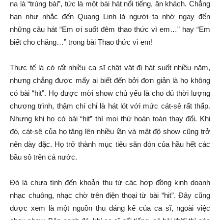
na là “trúng bài”, tức là một bài hát nổi tiếng, ăn khách. Chẳng
hạn như nhắc đến Quang Linh là người ta nhớ ngay đến
những câu hát “Em ơi suốt đêm thao thức vì em…” hay “Em
biết cho chăng…” trong bài Thao thức vì em!
Thực tế là có rất nhiều ca sĩ chật vật đi hát suốt nhiều năm,
nhưng chẳng được mấy ai biết đến bởi đơn giản là họ không
có bài “hit”. Họ được mời show chủ yếu là cho đủ thời lượng
chương trình, thậm chí chỉ là hát lót với mức cát-sê rất thấp.
Nhưng khi họ có bài “hit” thì mọi thứ hoàn toàn thay đổi. Khi
đó, cát-sê của họ tăng lên nhiều lần và mật độ show cũng trở
nên dày đặc. Họ trở thành mục tiêu săn đón của hầu hết các
bầu sô trên cả nước.
Đó là chưa tính đến khoản thu từ các hợp đồng kinh doanh
nhạc chuông, nhạc chờ trên điện thoại từ bài “hit”. Đây cũng
được xem là một nguồn thu đáng kể của ca sĩ, ngoài việc