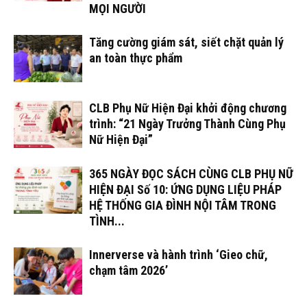
MỌI NGƯỜI
Tăng cường giám sát, siết chặt quản lý
an toàn thực phẩm
CLB Phụ Nữ Hiện Đại khởi động chương
trình: “21 Ngày Trưởng Thành Cùng Phụ
Nữ Hiện Đại”
365 NGÀY ĐỌC SÁCH CÙNG CLB PHỤ NỮ
HIỆN ĐẠI Số 10: ỨNG DỤNG LIỆU PHÁP
HỆ THỐNG GIA ĐÌNH NỘI TÂM TRONG
TÌNH...
Innerverse và hành trình ‘Gieo chữ,
chạm tâm 2026’