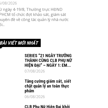
6/08/2026
ừ ngày 4-19/8, Thường trực HĐND
PHCM tổ chức đợt khảo sát, giám sát
huyên đề về công tác quản lý nhà nước
i...
BÀI VIẾT MỚI NHẤT
SERIES “21 NGÀY TRƯỞNG
THÀNH CÙNG CLB PHỤ NỮ
HIỆN ĐẠI” – NGÀY 1: EM...
07/08/2026
Tăng cường giám sát, siết
chặt quản lý an toàn thực
phẩm
06/08/2026
CLB Phụ Nữ Hiện Đại khởi