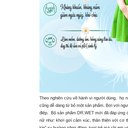
Theo nghiên cứu về hành vi người dùng, họ 
cũng dễ dàng từ bỏ một sản phẩm. Bới với người
điệp. Bộ sản phẩm DR.WET mới đã đáp ứng đ
nữ như: khơi gợi cảm xúc, thân thiện với cơ t
kịp” xu hướng năng động, tươi trẻ mà chị em 