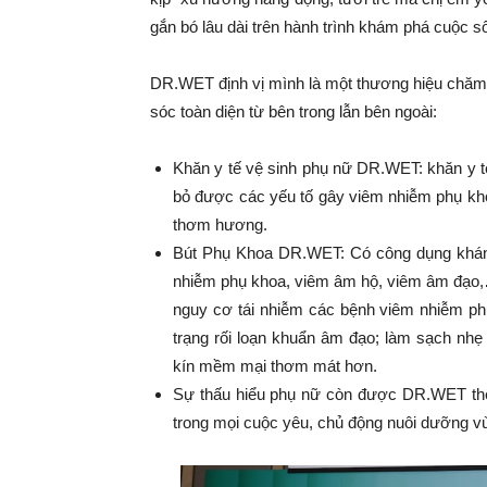
gắn bó lâu dài trên hành trình khám phá cuộc s
DR.WET định vị mình là một thương hiệu chăm
sóc toàn diện từ bên trong lẫn bên ngoài:
Khăn y tế vệ sinh phụ nữ DR.WET: khăn y t
bỏ được các yếu tố gây viêm nhiễm phụ kho
thơm hương.
Bút Phụ Khoa DR.WET: Có công dụng kháng
nhiễm phụ khoa, viêm âm hộ, viêm âm đạo,
nguy cơ tái nhiễm các bệnh viêm nhiễm phụ
trạng rối loạn khuẩn âm đạo; làm sạch nhẹ
kín mềm mại thơm mát hơn.
Sự thấu hiểu phụ nữ còn được DR.WET thể h
trong mọi cuộc yêu, chủ động nuôi dưỡng v