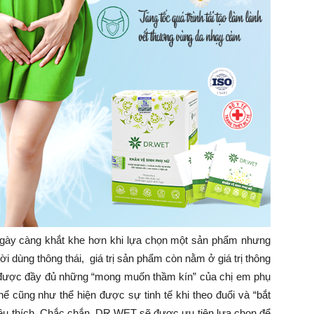
ngày càng khắt khe hơn khi lựa chọn một sản phẩm nhưng
 dùng thông thái, giá trị sản phẩm còn nằm ở giá trị thông
ược đầy đủ những “mong muốn thầm kín” của chị em phụ
hể cũng như thể hiện được sự tinh tế khi theo đuổi và “bắt
yêu thích. Chắc chắn, DR.WET sẽ được ưu tiên lựa chọn để