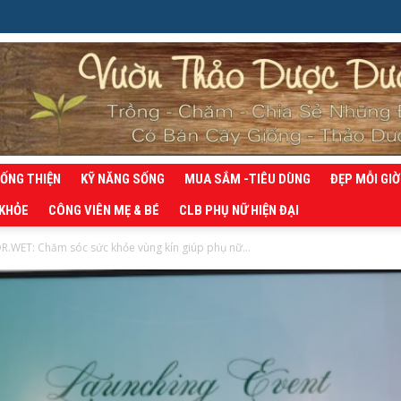
SỐNG THIỆN
KỸ NĂNG SỐNG
MUA SẮM -TIÊU DÙNG
ĐẸP MỖI GIỜ
 KHỎE
CÔNG VIÊN MẸ & BÉ
CLB PHỤ NỮ HIỆN ĐẠI
R.WET: Chăm sóc sức khỏe vùng kín giúp phụ nữ...