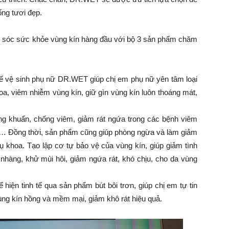
ống tươi đẹp.
 sóc sức khỏe vùng kín hàng đầu với bộ 3 sản phẩm chăm
ế vệ sinh phụ nữ DR.WET giúp chị em phụ nữ yên tâm loại
a, viêm nhiễm vùng kín, giữ gìn vùng kín luôn thoáng mát,
 khuẩn, chống viêm, giảm rát ngứa trong các bệnh viêm
… Đồng thời, sản phẩm cũng giúp phòng ngừa và làm giảm
 khoa. Tạo lập cơ tự bảo vệ của vùng kín, giúp giảm tình
 nhàng, khử mùi hôi, giảm ngứa rát, khó chịu, cho da vùng
iện tinh tế qua sản phẩm bút bôi trơn, giúp chị em tự tin
ùng kín hồng và mềm mại, giảm khô rát hiệu quả.