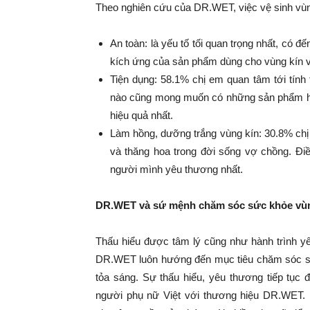
Theo nghiên cứu của DR.WET, việc vệ sinh vùng k
An toàn: là yếu tố tối quan trọng nhất, có
kích ứng của sản phẩm dùng cho vùng kín v
Tiện dụng: 58.1% chị em quan tâm tới tín
nào cũng mong muốn có những sản phẩm hỗ 
hiệu quả nhất.
Làm hồng, dưỡng trắng vùng kín: 30.8% chị
và thăng hoa trong đời sống vợ chồng. Điề
người mình yêu thương nhất.
DR.WET và sứ mệnh chăm sóc sức khỏe vùng
Thấu hiểu được tâm lý cũng như hành trình yêu
DR.WET luôn hướng đến mục tiêu chăm sóc sức
tỏa sáng. Sự thấu hiểu, yêu thương tiếp tụ
người phụ nữ Việt với thương hiệu DR.WET.