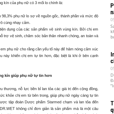
ín của phụ nữ có 3 mối lo chính là:
P
n
 đến 98,3% phụ nữ lo sợ về nguồn gốc, thành phần và mức độ
0
ô cùng nhạy cảm.
S
h tiện dụng của các sản phẩm vệ sinh vùng kín. Bởi chị em
k
trợ vệ sinh, chăm sóc bản thân nhanh chóng, an toàn và
b
 em phụ nữ cho rằng cần yếu tố này để hâm nóng cảm xúc
I
u này khiến chị em tự tin hơn, đặc biệt là khi ở bên cạnh
c
0
D
 kín giúp phụ nữ tự tin hơn
Đ
“
 thương, nỗ lực bền bỉ lan tỏa các giá trị đến cộng đồng,
 khỏe chị em từ bên trong, giúp phụ nữ ngày càng tự tin
c được tập đoàn Dược phẩm Starmed chạm và lan tỏa đến
T
 DR.WET không chỉ đơn giản là sản phẩm mà là một câu
q