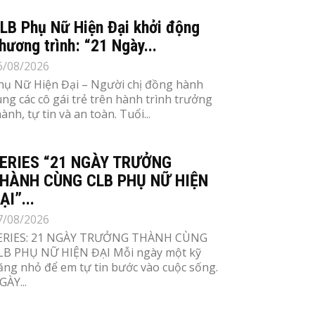
LB Phụ Nữ Hiện Đại khởi động
hương trình: “21 Ngày...
6/08/2026
hụ Nữ Hiện Đại – Người chị đồng hành
ùng các cô gái trẻ trên hành trình trưởng
ành, tự tin và an toàn. Tuổi...
ERIES “21 NGÀY TRƯỞNG
HÀNH CÙNG CLB PHỤ NỮ HIỆN
ẠI”...
7/08/2026
ERIES: 21 NGÀY TRƯỞNG THÀNH CÙNG
LB PHỤ NỮ HIỆN ĐẠI Mỗi ngày một kỹ
ăng nhỏ để em tự tin bước vào cuộc sống.
GÀY...