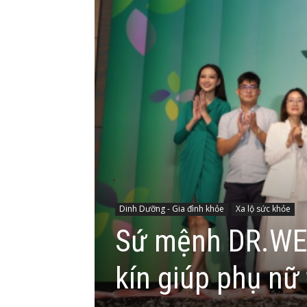
Dinh Dưỡng - Gia đình khỏe
Xa lộ sức khỏe
Sứ mệnh DR.WET
kín giúp phụ nữ 