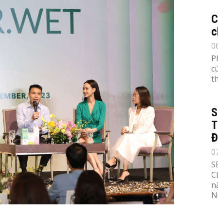
C
c
0
P
c
th
S
T
Đ
0
S
C
n
N