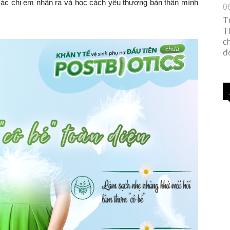
các chị em nhận ra và học cách yêu thương bản thân mình
0
T
T
c
đố