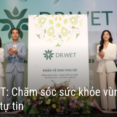
: Chăm sóc sức khỏe vù
tự tin