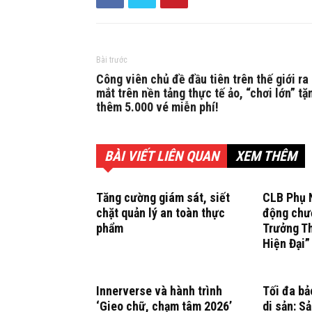
Bài trước
Công viên chủ đề đầu tiên trên thế giới ra
mắt trên nền tảng thực tế ảo, “chơi lớn” tặ
thêm 5.000 vé miễn phí!
BÀI VIẾT LIÊN QUAN
XEM THÊM
Tăng cường giám sát, siết
CLB Phụ N
chặt quản lý an toàn thực
động chươ
phẩm
Trưởng T
Hiện Đại”
Innerverse và hành trình
Tối đa bả
‘Gieo chữ, chạm tâm 2026’
di sản: S