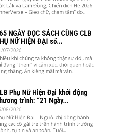
ắk Lắk và Lâm Đồng, Chiến dịch Hè 2026
InnerVerse – Gieo chữ, chạm tâm” do...
65 NGÀY ĐỌC SÁCH CÙNG CLB
HỤ NỮ HIỆN ĐẠI số...
1/07/2026
hiều khi chúng ta không thật sự đói, mà
hỉ đang “thèm” vì cảm xúc, thói quen hoặc
ăng thẳng. Ăn kiêng mãi mà vẫn...
LB Phụ Nữ Hiện Đại khởi động
hương trình: “21 Ngày...
6/08/2026
hụ Nữ Hiện Đại – Người chị đồng hành
ùng các cô gái trẻ trên hành trình trưởng
ành, tự tin và an toàn. Tuổi...