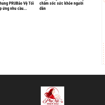
chung PRUBảo Vệ Tối
chăm sóc sức khỏe người
p ứng nhu cầu...
dân