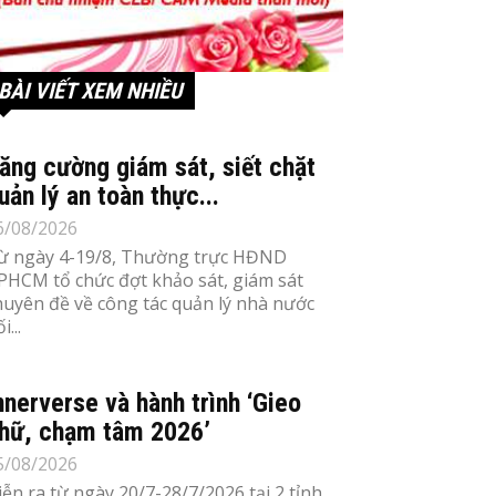
BÀI VIẾT XEM NHIỀU
ăng cường giám sát, siết chặt
uản lý an toàn thực...
6/08/2026
ừ ngày 4-19/8, Thường trực HĐND
PHCM tổ chức đợt khảo sát, giám sát
huyên đề về công tác quản lý nhà nước
i...
nnerverse và hành trình ‘Gieo
hữ, chạm tâm 2026’
5/08/2026
iễn ra từ ngày 20/7-28/7/2026 tại 2 tỉnh