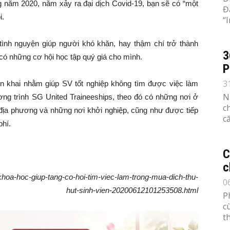
ng năm 2020, năm xảy ra đại dịch Covid-19, bạn sẽ có “một
Đ
i.
“
ình nguyện giúp người khó khăn, hay thậm chí trở thành
3
có những cơ hội học tập quý giá cho mình.
P
3
ển khai nhằm giúp SV tốt nghiệp không tìm được việc làm
N
ơng trình SG United Traineeships, theo đó có những nơi ở
c
 địa phương và những nơi khởi nghiệp, cũng như được tiếp
c
phí.
C
c
-khoa-hoc-giup-tang-co-hoi-tim-viec-lam-trong-mua-dich-thu-
0
hut-sinh-vien-20200612101253508.html
P
c
th