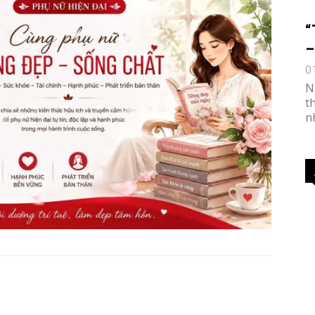
“
–
0
N
t
n