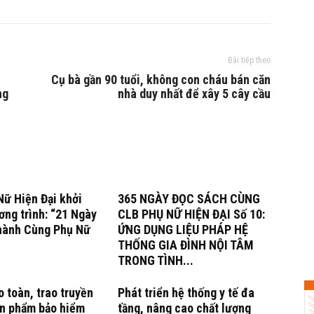
Bài tiếp theo
Cụ bà gần 90 tuổi, không con cháu bán căn
ng
nhà duy nhất để xây 5 cây cầu
ữ Hiện Đại khởi
365 NGÀY ĐỌC SÁCH CÙNG
ng trình: “21 Ngày
CLB PHỤ NỮ HIỆN ĐẠI Số 10:
hành Cùng Phụ Nữ
ỨNG DỤNG LIỆU PHÁP HỆ
THỐNG GIA ĐÌNH NỘI TÂM
TRONG TÌNH...
o toàn, trao truyền
Phát triển hệ thống y tế đa
ản phẩm bảo hiểm
tầng, nâng cao chất lượng