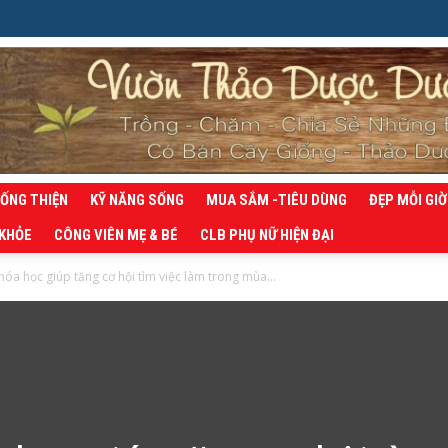
SỐNG THIỆN
KỸ NĂNG SỐNG
MUA SẮM -TIÊU DÙNG
ĐẸP MỖI GIỜ
 KHỎE
CÔNG VIÊN MẸ & BÉ
CLB PHỤ NỮ HIỆN ĐẠI
hóa học giúp tăng cơ hội tìm việc làm trong mùa...