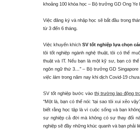
khoảng 100 khóa học – Bộ trưởng GD Ong Ye K
Việc đăng ký và nhập học sẽ bắt đầu trong thán
từ 3 đến 6 tháng.
Việc khuyến khích
SV tốt nghiệp lựa chọn cá
tôi tốt nghiệp ngành nghệ thuật, tôi có thể mu
thuật và IT. Nếu bạn là một kỹ sư, bạn có thể 
ngôn ngữ thứ 3…” – Bộ trưởng GD Singapore 
việc làm
trong năm nay khi dịch Covid-19 chưa
SV tốt nghiệp bước vào
thị trường lao động tr
“Một là, bạn có thể nói: ‘tại sao tôi xui xẻo v
biết rằng học tập là vì cuộc sống và bạn khô
sự nghiệp cả đời mà không có sự thay đổi nà
nghiệp sẽ đầy những khúc quanh và bạn phải liê