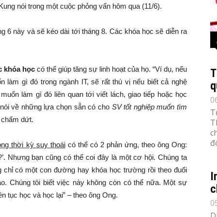
ung nói trong một cuộc phỏng vấn hôm qua (11/6).
g 6 này và sẽ kéo dài tới tháng 8. Các khóa học sẽ diễn ra
c khóa học
có thể giúp tăng sự linh hoạt của họ. “Ví dụ, nếu
T
ốn làm gì đó trong ngành IT, sẽ rất thú vị nếu biết cả nghệ
q
muốn làm gì đó liên quan tới viết lách, giao tiếp hoặc học
0
nói về những lựa chọn sẵn có cho
SV tốt nghiệp muốn tìm
T
 chấm dứt.
T
c
đố
ong thời kỳ suy thoái
có thể có 2 phản ứng, theo ông Ong:
ậy?’. Nhưng bạn cũng có thể coi đây là một cơ hội. Chúng ta
ng chỉ có một con đường hay khóa học trường rồi theo đuổi
I
o. Chúng tôi biết việc này không còn có thể nữa. Một sự
c
n tục học và học lại” – theo ông Ong.
0
D