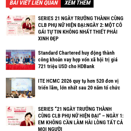
BÀI VIẾT LIÊN QUAN
XEM THÊM
SERIES 21 NGÀY TRƯỞNG THÀNH CÙNG
CLB PHỤ NỮ HIỆN ĐẠI:NGÀY 2: MỘT CÔ
GÁI TỰ TIN KHÔNG NHẤT THIẾT PHẢI
XINH ĐẸP
Standard Chartered huy động thành
công khoản vay hợp vốn xã hội trị giá
721 triệu USD cho HDBank
ITE HCMC 2026 quy tụ hơn 520 đơn vị
triển lãm, lớn nhất sau 20 năm tổ chức
SERIES “21 NGÀY TRƯỞNG THÀNH
CÙNG CLB PHỤ NỮ HIỆN ĐẠI” – NGÀY 1:
EM KHÔNG CẦN LÀM HÀI LÒNG TẤT CẢ
MỌI NGƯỜI