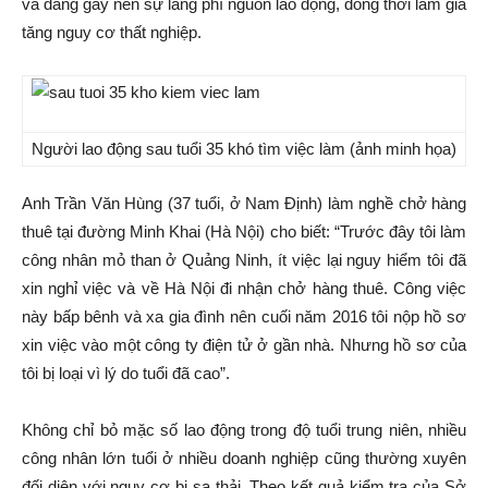
và đang gây nên sự lãng phí nguồn lao động, đồng thời làm gia
tăng nguy cơ thất nghiệp.
Người lao động sau tuổi 35 khó tìm việc làm (ảnh minh họa)
Anh Trần Văn Hùng (37 tuổi, ở Nam Định) làm nghề chở hàng
thuê tại đường Minh Khai (Hà Nội) cho biết: “Trước đây tôi làm
công nhân mỏ than ở Quảng Ninh, ít việc lại nguy hiểm tôi đã
xin nghỉ việc và về Hà Nội đi nhận chở hàng thuê. Công việc
này bấp bênh và xa gia đình nên cuối năm 2016 tôi nộp hồ sơ
xin việc vào một công ty điện tử ở gần nhà. Nhưng hồ sơ của
tôi bị loại vì lý do tuổi đã cao”.
Không chỉ bỏ mặc số lao động trong độ tuổi trung niên, nhiều
công nhân lớn tuổi ở nhiều doanh nghiệp cũng thường xuyên
đối diện với nguy cơ bị sa thải. Theo kết quả kiểm tra của Sở