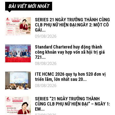
BÀI VIẾT MỚI NHẤT
SERIES 21 NGÀY TRƯỞNG THÀNH CÙNG
CLB PHỤ NỮ HIỆN ĐẠI:NGÀY 2: MỘT CÔ
GÁI...
09/08/2026
Standard Chartered huy động thành
công khoản vay hợp vốn xã hội trị giá
721...
08/08/2026
ITE HCMC 2026 quy tụ hơn 520 đơn vị
triển lãm, lớn nhất sau 20...
08/08/2026
SERIES “21 NGÀY TRƯỞNG THÀNH
CÙNG CLB PHỤ NỮ HIỆN ĐẠI” – NGÀY 1:
EM...