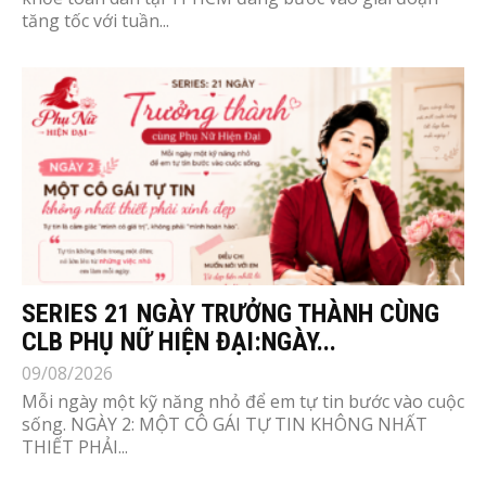
tăng tốc với tuần...
SERIES 21 NGÀY TRƯỞNG THÀNH CÙNG
CLB PHỤ NỮ HIỆN ĐẠI:NGÀY...
09/08/2026
Mỗi ngày một kỹ năng nhỏ để em tự tin bước vào cuộc
sống. NGÀY 2: MỘT CÔ GÁI TỰ TIN KHÔNG NHẤT
THIẾT PHẢI...