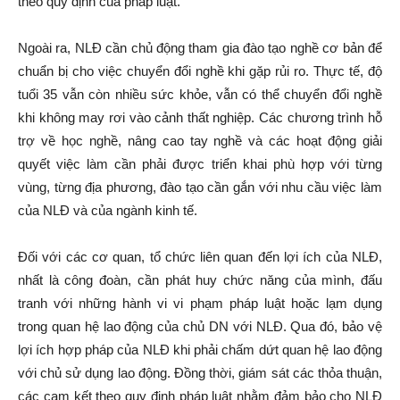
theo quy định của pháp luật.
Ngoài ra, NLĐ cần chủ động tham gia đào tạo nghề cơ bản để
chuẩn bị cho việc chuyển đổi nghề khi gặp rủi ro. Thực tế, độ
tuổi 35 vẫn còn nhiều sức khỏe, vẫn có thể chuyển đổi nghề
khi không may rơi vào cảnh thất nghiệp. Các chương trình hỗ
trợ về học nghề, nâng cao tay nghề và các hoạt động giải
quyết việc làm cần phải được triển khai phù hợp với từng
vùng, từng địa phương, đào tạo cần gắn với nhu cầu việc làm
của NLĐ và của ngành kinh tế.
Đối với các cơ quan, tổ chức liên quan đến lợi ích của NLĐ,
nhất là công đoàn, cần phát huy chức năng của mình, đấu
tranh với những hành vi vi phạm pháp luật hoặc lạm dụng
trong quan hệ lao động của chủ DN với NLĐ. Qua đó, bảo vệ
lợi ích hợp pháp của NLĐ khi phải chấm dứt quan hệ lao động
với chủ sử dụng lao động. Đồng thời, giám sát các thỏa thuận,
các cam kết theo quy định pháp luật nhằm đảm bảo cho NLĐ