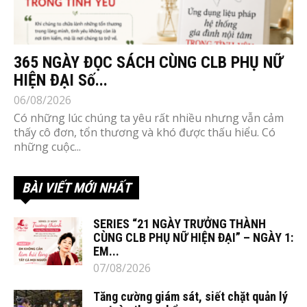
365 NGÀY ĐỌC SÁCH CÙNG CLB PHỤ NỮ
HIỆN ĐẠI Số...
06/08/2026
Có những lúc chúng ta yêu rất nhiều nhưng vẫn cảm
thấy cô đơn, tổn thương và khó được thấu hiểu. Có
những cuộc...
BÀI VIẾT MỚI NHẤT
SERIES “21 NGÀY TRƯỞNG THÀNH
CÙNG CLB PHỤ NỮ HIỆN ĐẠI” – NGÀY 1:
EM...
07/08/2026
Tăng cường giám sát, siết chặt quản lý