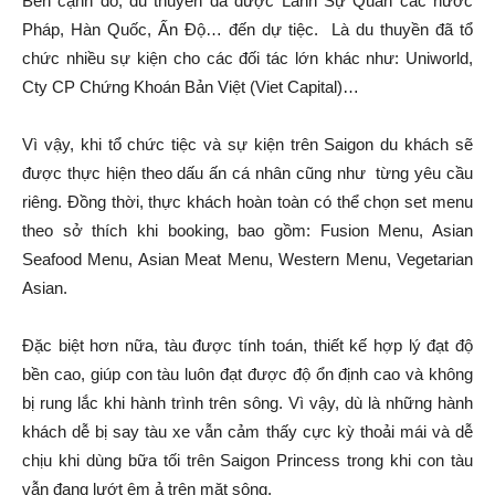
Bên cạnh đó, du thuyền đã được Lãnh Sự Quán các nước
Pháp, Hàn Quốc, Ấn Độ… đến dự tiệc. Là du thuyền đã tổ
chức nhiều sự kiện cho các đối tác lớn khác như: Uniworld,
Cty CP Chứng Khoán Bản Việt (Viet Capital)…
Vì vậy, khi tổ chức tiệc và sự kiện trên Saigon du khách sẽ
được thực hiện theo dấu ấn cá nhân cũng như từng yêu cầu
riêng. Đồng thời, thực khách hoàn toàn có thể chọn set menu
theo sở thích khi booking, bao gồm: Fusion Menu, Asian
Seafood Menu, Asian Meat Menu, Western Menu, Vegetarian
Asian.
Đặc biệt hơn nữa, tàu được tính toán, thiết kế hợp lý đạt độ
bền cao, giúp con tàu luôn đạt được độ ổn định cao và không
bị rung lắc khi hành trình trên sông. Vì vậy, dù là những hành
khách dễ bị say tàu xe vẫn cảm thấy cực kỳ thoải mái và dễ
chịu khi dùng bữa tối trên Saigon Princess trong khi con tàu
vẫn đang lướt êm ả trên mặt sông.