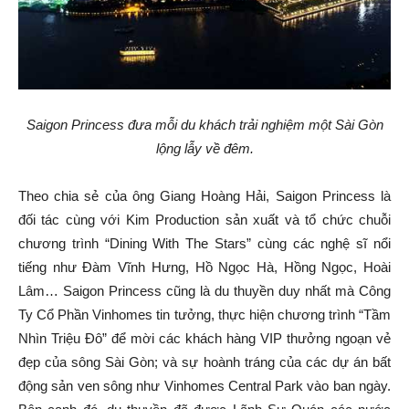
Saigon Princess đưa mỗi du khách trải nghiệm một Sài Gòn
lộng lẫy về đêm.
Theo chia sẻ của ông Giang Hoàng Hải, Saigon Princess là
đối tác cùng với Kim Production sản xuất và tổ chức chuỗi
chương trình “Dining With The Stars” cùng các nghệ sĩ nổi
tiếng như Đàm Vĩnh Hưng, Hồ Ngọc Hà, Hồng Ngọc, Hoài
Lâm… Saigon Princess cũng là du thuyền duy nhất mà Công
Ty Cổ Phần Vinhomes tin tưởng, thực hiện chương trình “Tầm
Nhìn Triệu Đô” để mời các khách hàng VIP thưởng ngoạn vẻ
đẹp của sông Sài Gòn; và sự hoành tráng của các dự án bất
động sản ven sông như Vinhomes Central Park vào ban ngày.