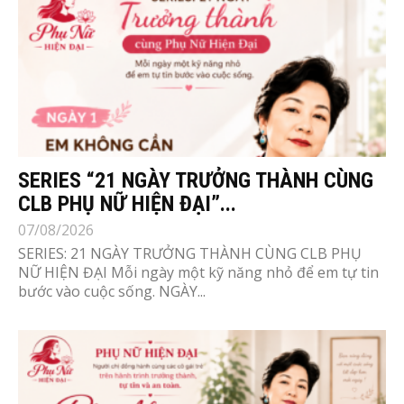
SERIES “21 NGÀY TRƯỞNG THÀNH CÙNG
CLB PHỤ NỮ HIỆN ĐẠI”...
07/08/2026
SERIES: 21 NGÀY TRƯỞNG THÀNH CÙNG CLB PHỤ
NỮ HIỆN ĐẠI Mỗi ngày một kỹ năng nhỏ để em tự tin
bước vào cuộc sống. NGÀY...