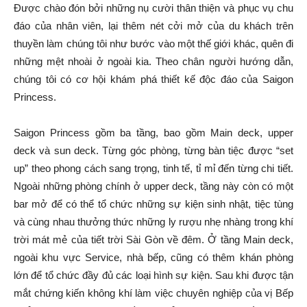
Được chào đón bởi những nụ cười thân thiện và phục vụ chu
đáo của nhân viên, lại thêm nét cởi mở của du khách trên
thuyền làm chúng tôi như bước vào một thế giới khác, quên đi
những mệt nhoài ở ngoài kia. Theo chân người hướng dẫn,
chúng tôi có cơ hội khám phá thiết kế độc đáo của Saigon
Princess.
Saigon Princess gồm ba tầng, bao gồm Main deck, upper
deck và sun deck. Từng góc phòng, từng bàn tiệc được “set
up” theo phong cách sang trọng, tinh tế, tỉ mỉ đến từng chi tiết.
Ngoài những phòng chính ở upper deck, tầng này còn có một
bar mở để có thể tổ chức những sự kiện sinh nhật, tiệc tùng
và cùng nhau thưởng thức những ly rượu nhẹ nhàng trong khí
trời mát mẻ của tiết trời Sài Gòn về đêm. Ở tầng Main deck,
ngoài khu vực Service, nhà bếp, cũng có thêm khán phòng
lớn để tổ chức đầy đủ các loại hình sự kiện. Sau khi được tận
mắt chứng kiến không khí làm việc chuyên nghiệp của vị Bếp