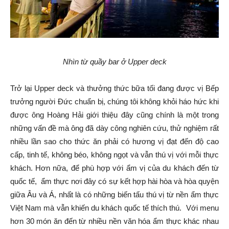
Nhìn từ quầy bar ở Upper deck
Trở lại Upper deck và thưởng thức bữa tối đang được vị Bếp
trưởng người Đức chuẩn bị, chúng tôi không khỏi háo hức khi
được ông Hoàng Hải giới thiệu đây cũng chính là một trong
những vấn đề mà ông đã dày công nghiên cứu, thử nghiệm rất
nhiều lần sao cho thức ăn phải có hương vị đạt đến độ cao
cấp, tinh tế, không béo, không ngọt và vẫn thú vị với mỗi thực
khách. Hơn nữa, để phù hợp với ẩm vị của du khách đến từ
quốc tế, ẩm thực nơi đây có sự kết hợp hài hòa và hòa quyện
giữa Âu và Á, nhất là có những biến tấu thú vị từ nền ẩm thực
Việt Nam mà vẫn khiến du khách quốc tế thích thú. Với menu
hơn 30 món ăn đến từ nhiều nền văn hóa ẩm thực khác nhau