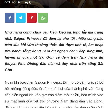
22/11/2018
0
Như nàng công chúa yêu kiều, kiêu sa, lộng lẫy mà trang
nhã, Saigon Princess đã đem lại cho tôi nhiều cung bậc
cảm xúc khi vừa thưởng thức ẩm thực tinh tế, âm nhạc
live band sống động, vừa du ngoạn cảnh đẹp lung linh,
huyền bí của một Sài Gòn về đêm trên Nhà hàng du
thuyền Fine Dining đầu tiên và duy nhất trên sông Sài
Gòn.
Ngay khi bước lên Saigon Princess, tôi như có cảm giác rũ bỏ
hết những đông đúc, ồn ào, khói bụi của thành phố vẫn đang
tiếp diễn ngoài kia vào giờ cao điểm mỗi chiều, hòa mình vào
sự mát lạnh của tiết trời phương Nam đang dần vào Đông,
đắm mình trong sự hiền hòa và bình yên của dòng sông Sài