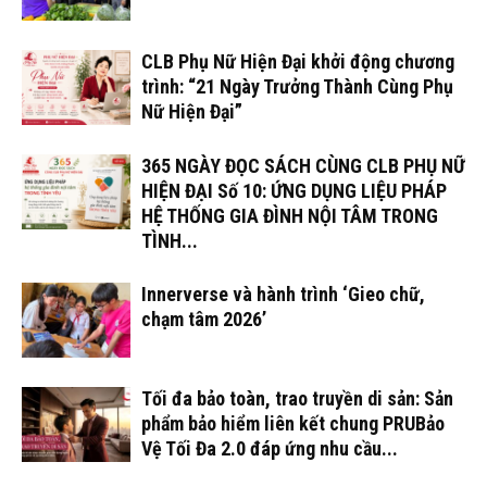
CLB Phụ Nữ Hiện Đại khởi động chương
trình: “21 Ngày Trưởng Thành Cùng Phụ
Nữ Hiện Đại”
365 NGÀY ĐỌC SÁCH CÙNG CLB PHỤ NỮ
HIỆN ĐẠI Số 10: ỨNG DỤNG LIỆU PHÁP
HỆ THỐNG GIA ĐÌNH NỘI TÂM TRONG
TÌNH...
Innerverse và hành trình ‘Gieo chữ,
chạm tâm 2026’
Tối đa bảo toàn, trao truyền di sản: Sản
phẩm bảo hiểm liên kết chung PRUBảo
Vệ Tối Đa 2.0 đáp ứng nhu cầu...