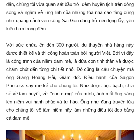
dẫn, chúng tôi vừa quan sát bầu trời đêm huyền tịch trên dòng
sông và ngắm vẻ lung linh của những tòa nhà cao tầng cũng
như quang cảnh ven sông Sài Gòn đang trở nên lộng lẫy, yêu
kiều hơn trong đêm.
Với sức chứa lên đến 300 người, du thuyền nhà hàng này
được thiết kế và thi công hoàn toàn bởi người Việt. Bởi vì đây
là công trình của niềm đam mê, là đứa con tinh thần và được
chăm chút đến từng chi tiết nhỏ. Đó cũng là câu chuyện mà
ông Giang Hoàng Hải, Giám đốc Điều hành của Saigon
Princess say mê kể cho chúng tôi. Như được bộc bạch, chia
sẻ về tâm huyết, về “con cưng” của mình, ánh mắt ông sáng
lên niềm vui hạnh phúc và tự hào. Ông như đang truyền lửa
cho chúng tôi về tâm niệm hãy làm những điều tốt đẹp bằng
cả đam mê.