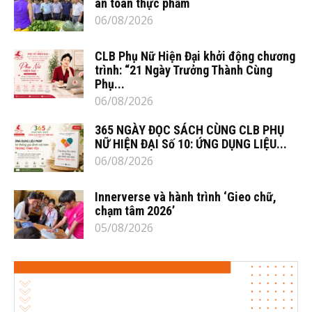
an toàn thực phẩm
06/08/2026
CLB Phụ Nữ Hiện Đại khởi động chương
trình: “21 Ngày Trưởng Thành Cùng
Phụ...
06/08/2026
365 NGÀY ĐỌC SÁCH CÙNG CLB PHỤ
NỮ HIỆN ĐẠI Số 10: ỨNG DỤNG LIỆU...
06/08/2026
Innerverse và hành trình ‘Gieo chữ,
chạm tâm 2026’
05/08/2026