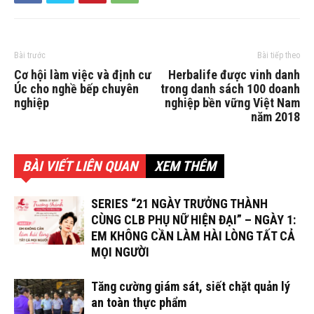
Bài trước
Bài tiếp theo
Cơ hội làm việc và định cư
Herbalife được vinh danh
Úc cho nghề bếp chuyên
trong danh sách 100 doanh
nghiệp
nghiệp bền vững Việt Nam
năm 2018
BÀI VIẾT LIÊN QUAN
XEM THÊM
SERIES “21 NGÀY TRƯỞNG THÀNH
CÙNG CLB PHỤ NỮ HIỆN ĐẠI” – NGÀY 1:
EM KHÔNG CẦN LÀM HÀI LÒNG TẤT CẢ
MỌI NGƯỜI
Tăng cường giám sát, siết chặt quản lý
an toàn thực phẩm