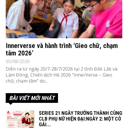
Innerverse và hành trình ‘Gieo chữ, chạm
tâm 2026’
05/08/2026
Diễn ra từ ngày 20/7-28/7/2026 tại 2 tỉnh Đắk Lắk và
Lâm Đồng, Chiến dịch Hè 2026 “InnerVerse – Gieo
chữ, chạm tâm” do...
BÀI VIẾT MỚI NHẤT
SERIES 21 NGÀY TRƯỞNG THÀNH CÙNG
CLB PHỤ NỮ HIỆN ĐẠI:NGÀY 2: MỘT CÔ
GÁI...