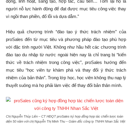
động, linh hoạt, sáng tạo, hợp tác, cầu tiến… Tóm lại họ là
người nỗ lực hành động để đạt được mục tiêu công việc thay
vì ngồi than phiền, đổ lỗi và dựa dẫm.”
Hiệu quả chương trình “đào tạo ý thức trách nhiệm” của
proSales đến từ mục tiêu và phương pháp đào tạo phù hợp
với đặc tính người Việt. Không như hầu hết các chương trình
đào tạo du nhập từ nước ngoài hiện nay là chỉ trang bị “kiến
thức về trách nhiệm trong công việc”, proSales hướng đến
mục tiêu “học viên tự khám phá và thay đổi ý thức trách
nhiệm của bản thân”. Trong lớp học, học viên không thu nạp lý
thuyết suông mà họ phải làm việc để thay đổi bản thân mình.
Chị Nguyễn Thùy Liên – CT HĐQT proSales ký hợp đồng hợp tác chiến lược toàn
diện 50 năm với chị Nguyễn Thị Minh Thu – Giám đốc công ty TNHH Nhan Sắc Việt