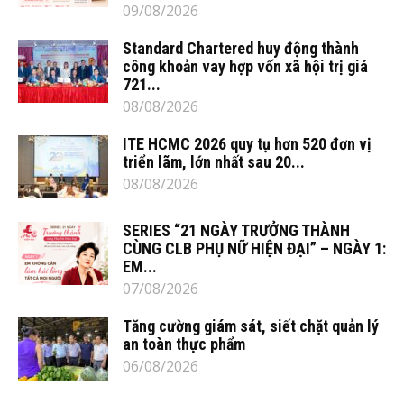
09/08/2026
Standard Chartered huy động thành
công khoản vay hợp vốn xã hội trị giá
721...
08/08/2026
ITE HCMC 2026 quy tụ hơn 520 đơn vị
triển lãm, lớn nhất sau 20...
08/08/2026
SERIES “21 NGÀY TRƯỞNG THÀNH
CÙNG CLB PHỤ NỮ HIỆN ĐẠI” – NGÀY 1:
EM...
07/08/2026
Tăng cường giám sát, siết chặt quản lý
an toàn thực phẩm
06/08/2026