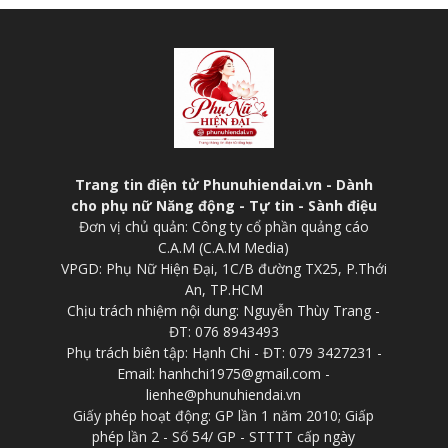
Trang tin điện tử Phunuhiendai.vn - Dành
cho phụ nữ Năng động - Tự tin - Sành điệu
Đơn vị chủ quản: Công ty cổ phần quảng cáo
C.A.M (C.A.M Media)
VPGD: Phụ Nữ Hiện Đại, 1C/B đường TX25, P.Thới
An, TP.HCM
Chịu trách nhiệm nội dung: Nguyễn Thùy Trang -
ĐT: 076 8943493
Phụ trách biên tập: Hạnh Chi - ĐT: 079 3427231 -
Email: hanhchi1975@gmail.com -
lienhe@phunuhiendai.vn
Giấy phép hoạt động: GP lần 1 năm 2010; Giấp
phép lần 2 - Số 54/ GP - STTTT cấp ngày