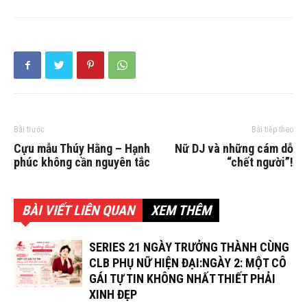
Bài trước
Bài tiếp theo
Cựu mẫu Thúy Hằng – Hạnh
Nữ DJ và những cám dỗ
phúc không cần nguyên tắc
“chết người”!
BÀI VIẾT LIÊN QUAN
XEM THÊM
SERIES 21 NGÀY TRƯỞNG THÀNH CÙNG
CLB PHỤ NỮ HIỆN ĐẠI:NGÀY 2: MỘT CÔ
GÁI TỰ TIN KHÔNG NHẤT THIẾT PHẢI
XINH ĐẸP