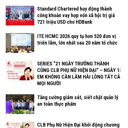
Standard Chartered huy động thành
công khoản vay hợp vốn xã hội trị giá
721 triệu USD cho HDBank
ITE HCMC 2026 quy tụ hơn 520 đơn vị
triển lãm, lớn nhất sau 20 năm tổ chức
SERIES “21 NGÀY TRƯỞNG THÀNH
CÙNG CLB PHỤ NỮ HIỆN ĐẠI” – NGÀY 1:
EM KHÔNG CẦN LÀM HÀI LÒNG TẤT CẢ
MỌI NGƯỜI
Tăng cường giám sát, siết chặt quản lý
an toàn thực phẩm
CLB Phụ Nữ Hiện Đại khởi động chương