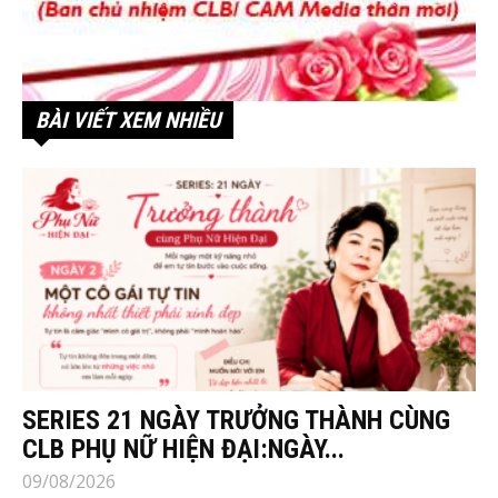
BÀI VIẾT XEM NHIỀU
SERIES 21 NGÀY TRƯỞNG THÀNH CÙNG
CLB PHỤ NỮ HIỆN ĐẠI:NGÀY...
09/08/2026