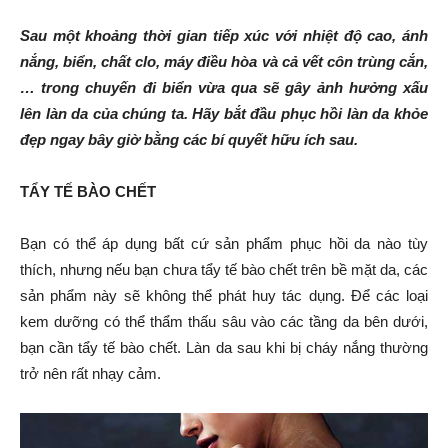
Sau một khoảng thời gian tiếp xúc với nhiệt độ cao, ánh
nắng, biển, chất clo, máy điều hòa và cả vết côn trùng cắn,
… trong chuyến đi biển vừa qua sẽ gây ảnh hưởng xấu
lên làn da của chúng ta. Hãy bắt đầu phục hồi làn da khỏe
đẹp ngay bây giờ bằng các bí quyết hữu ích sau.
TẨY TẾ BÀO CHẾT
Bạn có thể áp dụng bất cứ sản phẩm phục hồi da nào tùy
thích, nhưng nếu bạn chưa tẩy tế bào chết trên bề mặt da, các
sản phẩm này sẽ không thể phát huy tác dụng. Để các loại
kem dưỡng có thể thẩm thấu sâu vào các tầng da bên dưới,
bạn cần tẩy tế bào chết. Làn da sau khi bị cháy nắng thường
trở nên rất nhạy cảm.