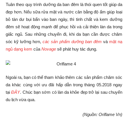
Tuân theo quy trình dưỡng da ban đêm là thói quen tốt giúp da
đẹp hơn. Nếu sữa rửa mặt và nước cân bằng độ ẩm giúp loại
bỏ tàn dư bụi bẩn vào ban ngày, thì tinh chất và kem dưỡng
đêm sẽ hoạt động mạnh để phục hồi và cải thiện làn da trong
giấc ngủ. Sau những chuyến đi, khi da bạn cần được chăm
sóc kỹ lưỡng hơn,
các sản phẩm dưỡng ban đêm
và
mặt nạ
ngủ dạng kem
của
Novage
sẽ phát huy tác dụng.
Ngoài ra, bạn có thể tham khảo thêm các sản phẩm chăm sóc
da khác cùng với ưu đãi hấp dẫn trong tháng 05.2018 ngay
tại
ĐÂY
. Chúc bạn sớm có làn da khỏe đẹp trở lại sau chuyến
du lịch vừa qua.
(Nguồn: Oriflame Vn)