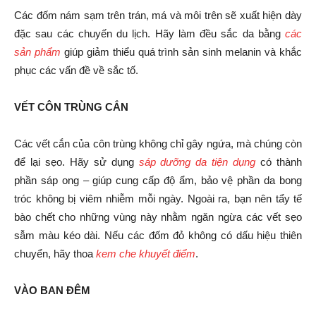
Các đốm nám sạm trên trán, má và môi trên sẽ xuất hiện dày
đặc sau các chuyến du lịch. Hãy làm đều sắc da bằng
các
sản phẩm
giúp giảm thiểu quá trình sản sinh melanin và khắc
phục các vấn đề về sắc tố.
VẾT CÔN TRÙNG CẮN
Các vết cắn của côn trùng không chỉ gây ngứa, mà chúng còn
để lại sẹo. Hãy sử dụng
sáp dưỡng da tiện dụng
có thành
phần sáp ong – giúp cung cấp độ ẩm, bảo vệ phần da bong
tróc không bị viêm nhiễm mỗi ngày. Ngoài ra, bạn nên tẩy tế
bào chết cho những vùng này nhằm ngăn ngừa các vết sẹo
sẫm màu kéo dài. Nếu các đốm đỏ không có dấu hiệu thiên
chuyển, hãy thoa
kem che khuyết điểm
.
VÀO BAN ĐÊM