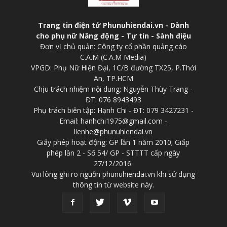
Trang tin điện tử Phunuhiendai.vn - Dành
cho phụ nữ Năng động - Tự tin - Sành điệu
Đơn vị chủ quản: Công ty cổ phần quảng cáo
C.A.M (C.A.M Media)
VPGD: Phụ Nữ Hiện Đại, 1C/B đường TX25, P.Thới
An, TP.HCM
Chịu trách nhiệm nội dung: Nguyễn Thùy Trang -
ĐT: 076 8943493
Phụ trách biên tập: Hạnh Chi - ĐT: 079 3427231 -
Email: hanhchi1975@gmail.com -
lienhe@phunuhiendai.vn
Giấy phép hoạt động: GP lần 1 năm 2010; Giấp
phép lần 2 - Số 54/ GP - STTTT cấp ngày
27/12/2016.
Vui lòng ghi rõ nguồn phunuhiendai.vn khi sử dụng
thông tin từ website này.