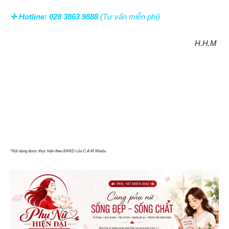
✛
Hotline:
028 3863 9888
(Tư vấn miễn phí)
H.H.M
*Nội dung được thực hiện theo ĐKKD của C.A.M Media