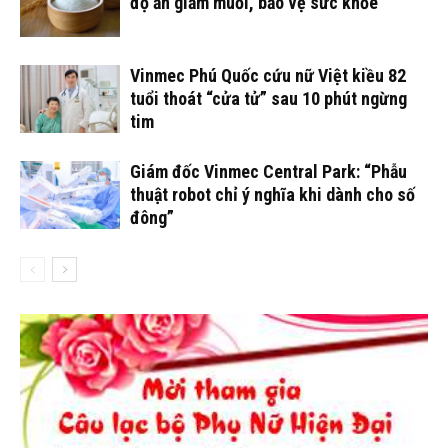
độ ăn giảm muối, bảo vệ sức khỏe
Vinmec Phú Quốc cứu nữ Việt kiều 82
tuổi thoát “cửa tử” sau 10 phút ngừng
tim
Giám đốc Vinmec Central Park: “Phẫu
thuật robot chỉ ý nghĩa khi dành cho số
đông”