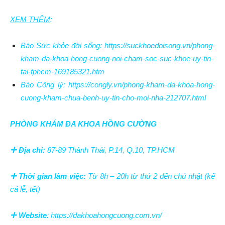
XEM THÊM
:
Báo Sức khỏe đời sống:
https://suckhoedoisong.vn/phong-
kham-da-khoa-hong-cuong-noi-cham-soc-suc-khoe-uy-tin-
tai-tphcm-169185321.htm
Báo Công lý:
https://congly.vn/phong-kham-da-khoa-hong-
cuong-kham-chua-benh-uy-tin-cho-moi-nha-212707.html
PHÒNG KHÁM ĐA KHOA HỒNG CƯỜNG
✛
Địa chỉ:
87-89 Thành Thái, P.14, Q.10, TP.HCM
✛
Thời gian làm việc:
Từ 8h – 20h từ thứ 2 đến chủ nhật (kể
cả lễ, tết)
✛
Website
:
https://dakhoahongcuong.com.vn/