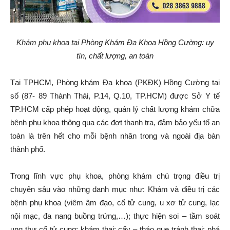
Khám phụ khoa tại Phòng Khám Đa Khoa Hồng Cường: uy
tín, chất lượng, an toàn
Tại TPHCM, Phòng khám Đa khoa (PKĐK) Hồng Cường tại
số (87- 89 Thành Thái, P.14, Q.10, TP.HCM) được Sở Y tế
TP.HCM cấp phép hoạt động, quản lý chất lượng khám chữa
bệnh phụ khoa thông qua các đợt thanh tra, đảm bảo yếu tố an
toàn là trên hết cho mỗi bệnh nhân trong và ngoài địa bàn
thành phố.
Trong lĩnh vực phụ khoa, phòng khám chú trọng điều trị
chuyên sâu vào những danh mục như: Khám và điều trị các
bệnh phụ khoa (viêm âm đạo, cổ tử cung, u xơ tử cung, lạc
nội mạc, đa nang buồng trứng,…); thực hiện soi – tầm soát
ung thư cổ tử cung; khám thai; cấy – tháo que tránh thai; phá