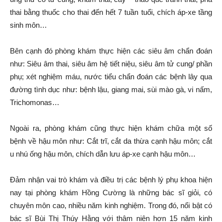
thai bằng thuốc cho thai đến hết 7 tuần tuổi, chích áp-xe tầng
sinh môn…
Bên cạnh đó phòng khám thực hiện các siêu âm chẩn đoán
như: Siêu âm thai, siêu âm hệ tiết niệu, siêu âm tử cung/ phần
phụ; xét nghiệm máu, nước tiểu chẩn đoán các bệnh lây qua
đường tình dục như: bệnh lậu, giang mai, sùi mào gà, vi nấm,
Trichomonas…
Ngoài ra, phòng khám cũng thực hiện khám chữa một số
bệnh về hậu môn như: Cắt trĩ, cắt da thừa cạnh hậu môn; cắt
u nhú ống hậu môn, chích dẫn lưu áp-xe cạnh hậu môn…
Đảm nhận vai trò khám và điều trị các bệnh lý phụ khoa hiện
nay tại phòng khám Hồng Cường là những bác sĩ giỏi, có
chuyên môn cao, nhiều năm kinh nghiệm. Trong đó, nổi bật có
bác sĩ Bùi Thị Thúy Hằng với thâm niên hơn 15 năm kinh