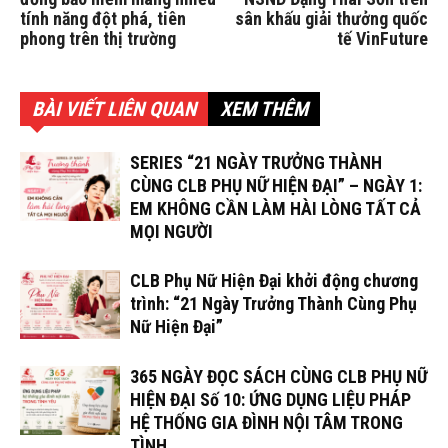
tính năng đột phá, tiên
sân khấu giải thưởng quốc
phong trên thị trường
tế VinFuture
BÀI VIẾT LIÊN QUAN
XEM THÊM
SERIES “21 NGÀY TRƯỞNG THÀNH
CÙNG CLB PHỤ NỮ HIỆN ĐẠI” – NGÀY 1:
EM KHÔNG CẦN LÀM HÀI LÒNG TẤT CẢ
MỌI NGƯỜI
CLB Phụ Nữ Hiện Đại khởi động chương
trình: “21 Ngày Trưởng Thành Cùng Phụ
Nữ Hiện Đại”
365 NGÀY ĐỌC SÁCH CÙNG CLB PHỤ NỮ
HIỆN ĐẠI Số 10: ỨNG DỤNG LIỆU PHÁP
HỆ THỐNG GIA ĐÌNH NỘI TÂM TRONG
TÌNH...