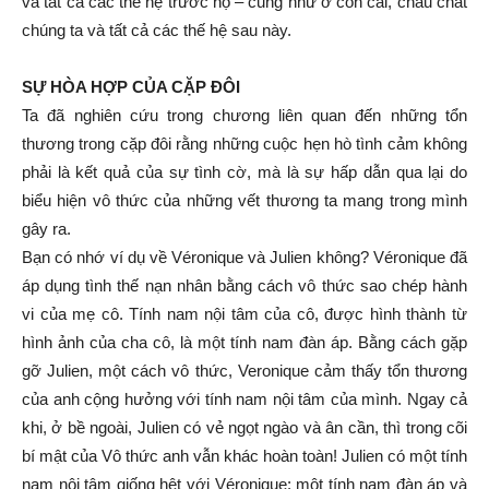
và tất cả các thế hệ trước họ – cũng như ở con cái, cháu chắt
chúng ta và tất cả các thế hệ sau này.
SỰ HÒA HỢP CỦA CẶP ĐÔI
Ta đã nghiên cứu trong chương liên quan đến những tổn
thương trong cặp đôi rằng những cuộc hẹn hò tình cảm không
phải là kết quả của sự tình cờ, mà là sự hấp dẫn qua lại do
biểu hiện vô thức của những vết thương ta mang trong mình
gây ra.
Bạn có nhớ ví dụ về Véronique và Julien không? Véronique đã
áp dụng tình thế nạn nhân bằng cách vô thức sao chép hành
vi của mẹ cô. Tính nam nội tâm của cô, được hình thành từ
hình ảnh của cha cô, là một tính nam đàn áp. Bằng cách gặp
gỡ Julien, một cách vô thức, Veronique cảm thấy tổn thương
của anh cộng hưởng với tính nam nội tâm của mình. Ngay cả
khi, ở bề ngoài, Julien có vẻ ngọt ngào và ân cần, thì trong cõi
bí mật của Vô thức anh vẫn khác hoàn toàn! Julien có một tính
nam nội tâm giống hệt với Véronique: một tính nam đàn áp và