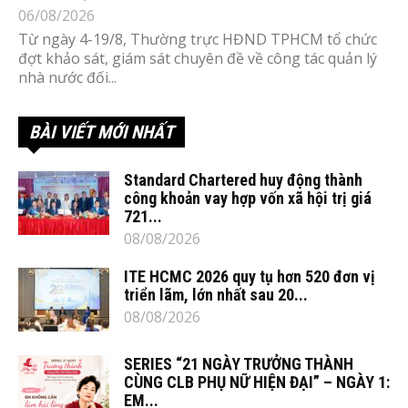
06/08/2026
Từ ngày 4-19/8, Thường trực HĐND TPHCM tổ chức
đợt khảo sát, giám sát chuyên đề về công tác quản lý
nhà nước đối...
BÀI VIẾT MỚI NHẤT
Standard Chartered huy động thành
công khoản vay hợp vốn xã hội trị giá
721...
08/08/2026
ITE HCMC 2026 quy tụ hơn 520 đơn vị
triển lãm, lớn nhất sau 20...
08/08/2026
SERIES “21 NGÀY TRƯỞNG THÀNH
CÙNG CLB PHỤ NỮ HIỆN ĐẠI” – NGÀY 1:
EM...