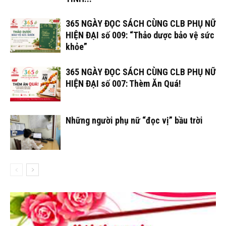
365 NGÀY ĐỌC SÁCH CÙNG CLB PHỤ NỮ
HIỆN ĐẠI số 009: “Thảo dược bảo vệ sức
khỏe”
365 NGÀY ĐỌC SÁCH CÙNG CLB PHỤ NỮ
HIỆN ĐẠI số 007: Thèm Ăn Quá!
Những người phụ nữ “đọc vị” bầu trời