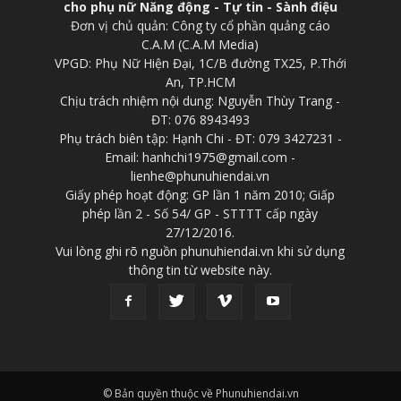
cho phụ nữ Năng động - Tự tin - Sành điệu
Đơn vị chủ quản: Công ty cổ phần quảng cáo
C.A.M (C.A.M Media)
VPGD: Phụ Nữ Hiện Đại, 1C/B đường TX25, P.Thới
An, TP.HCM
Chịu trách nhiệm nội dung: Nguyễn Thùy Trang -
ĐT: 076 8943493
Phụ trách biên tập: Hạnh Chi - ĐT: 079 3427231 -
Email: hanhchi1975@gmail.com -
lienhe@phunuhiendai.vn
Giấy phép hoạt động: GP lần 1 năm 2010; Giấp
phép lần 2 - Số 54/ GP - STTTT cấp ngày
27/12/2016.
Vui lòng ghi rõ nguồn phunuhiendai.vn khi sử dụng
thông tin từ website này.
© Bản quyền thuộc về Phunuhiendai.vn