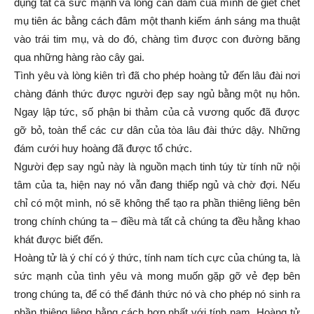
dụng tất cả sức mạnh và lòng can đảm của mình để giết chết
mụ tiên ác bằng cách đâm một thanh kiếm ánh sáng ma thuật
vào trái tim mụ, và do đó, chàng tìm được con đường băng
qua những hàng rào cây gai.
Tình yêu và lòng kiên trì đã cho phép hoàng tử đến lâu đài nơi
chàng đánh thức được người đẹp say ngủ bằng một nụ hôn.
Ngay lập tức, số phận bi thảm của cả vương quốc đã được
gỡ bỏ, toàn thể các cư dân của tòa lâu đài thức dậy. Những
đám cưới huy hoàng đã được tổ chức.
Người đẹp say ngủ này là nguồn mạch tinh túy từ tính nữ nội
tâm của ta, hiện nay nó vẫn đang thiếp ngủ và chờ đợi. Nếu
chỉ có một mình, nó sẽ không thể tạo ra phần thiêng liêng bên
trong chính chúng ta – điều mà tất cả chúng ta đều hằng khao
khát được biết đến.
Hoàng tử là ý chí có ý thức, tính nam tích cực của chúng ta, là
sức mạnh của tình yêu và mong muốn gặp gỡ vẻ đẹp bên
trong chúng ta, để có thể đánh thức nó và cho phép nó sinh ra
phần thiêng liêng bằng cách hợp nhất với tính nam. Hoàng tử