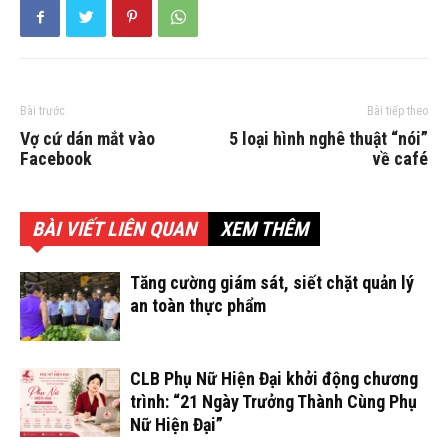
Bài trước
Bài tiếp theo
Vợ cứ dán mắt vào
5 loại hình nghê thuật “nói”
Facebook
về café
BÀI VIẾT LIÊN QUAN
XEM THÊM
Tăng cường giám sát, siết chặt quản lý
an toàn thực phẩm
CLB Phụ Nữ Hiện Đại khởi động chương
trình: “21 Ngày Trưởng Thành Cùng Phụ
Nữ Hiện Đại”