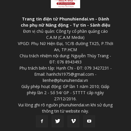
Trang tin điện tử Phunuhiendai.vn - Dành
cho phụ nữ Năng động - Tự tin - Sành điệu
Đơn vị chủ quản: Công ty cổ phần quảng cáo
C.A.M (C.A.M Media)
VPGD: Phụ Nữ Hiện Đại, 1C/B đường TX25, P.Thới
An, TP.HCM
Chịu trách nhiệm nội dung: Nguyễn Thùy Trang -
ĐT: 076 8943493
Phụ trách biên tập: Hạnh Chi - ĐT: 079 3427231 -
Email: hanhchi1975@gmail.com -
lienhe@phunuhiendai.vn
Giấy phép hoạt động: GP lần 1 năm 2010; Giấp
phép lần 2 - Số 54/ GP - STTTT cấp ngày
27/12/2016.
Vui lòng ghi rõ nguồn phunuhiendai.vn khi sử dụng
thông tin từ website này.