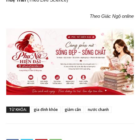
Theo Giác Ngộ online
TỪ KHÓA:
gia đình khỏe
giảm cân
nước chanh