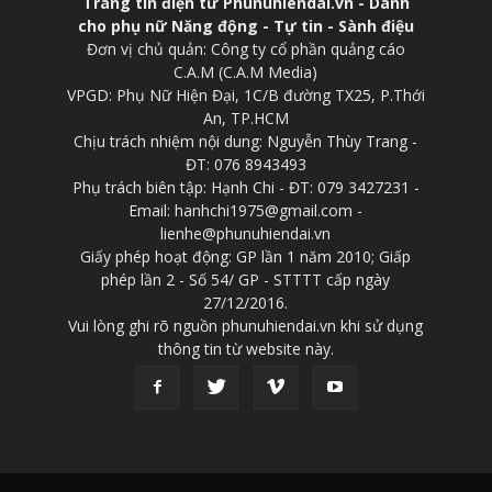
Trang tin điện tử Phunuhiendai.vn - Dành
cho phụ nữ Năng động - Tự tin - Sành điệu
Đơn vị chủ quản: Công ty cổ phần quảng cáo
C.A.M (C.A.M Media)
VPGD: Phụ Nữ Hiện Đại, 1C/B đường TX25, P.Thới
An, TP.HCM
Chịu trách nhiệm nội dung: Nguyễn Thùy Trang -
ĐT: 076 8943493
Phụ trách biên tập: Hạnh Chi - ĐT: 079 3427231 -
Email: hanhchi1975@gmail.com -
lienhe@phunuhiendai.vn
Giấy phép hoạt động: GP lần 1 năm 2010; Giấp
phép lần 2 - Số 54/ GP - STTTT cấp ngày
27/12/2016.
Vui lòng ghi rõ nguồn phunuhiendai.vn khi sử dụng
thông tin từ website này.