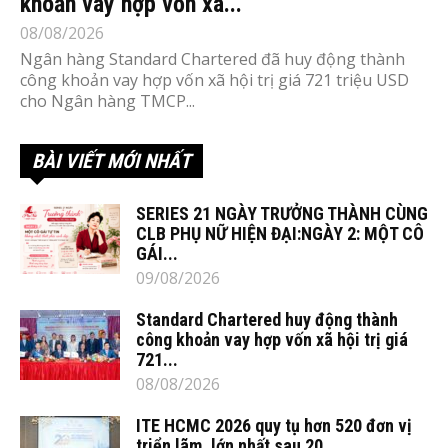
khoản vay hợp vốn xã...
08/08/2026
Ngân hàng Standard Chartered đã huy động thành
công khoản vay hợp vốn xã hội trị giá 721 triệu USD
cho Ngân hàng TMCP...
BÀI VIẾT MỚI NHẤT
SERIES 21 NGÀY TRƯỞNG THÀNH CÙNG
CLB PHỤ NỮ HIỆN ĐẠI:NGÀY 2: MỘT CÔ
GÁI...
09/08/2026
Standard Chartered huy động thành
công khoản vay hợp vốn xã hội trị giá
721...
08/08/2026
ITE HCMC 2026 quy tụ hơn 520 đơn vị
triển lãm, lớn nhất sau 20...