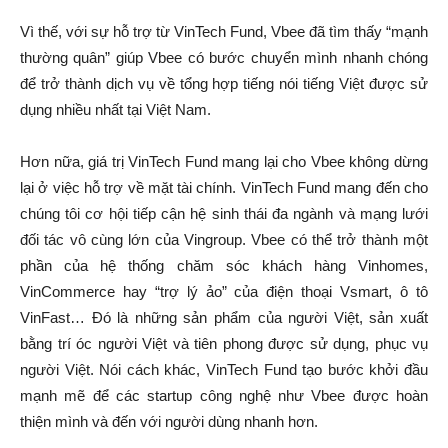
Vì thế, với sự hỗ trợ từ VinTech Fund, Vbee đã tìm thấy “mạnh
thường quân” giúp Vbee có bước chuyển mình nhanh chóng
để trở thành dịch vụ về tổng hợp tiếng nói tiếng Việt được sử
dụng nhiều nhất tại Việt Nam.
Hơn nữa, giá trị VinTech Fund mang lại cho Vbee không dừng
lại ở việc hỗ trợ về mặt tài chính. VinTech Fund mang đến cho
chúng tôi cơ hội tiếp cận hệ sinh thái đa ngành và mạng lưới
đối tác vô cùng lớn của Vingroup. Vbee có thể trở thành một
phần của hệ thống chăm sóc khách hàng Vinhomes,
VinCommerce hay “trợ lý ảo” của điện thoại Vsmart, ô tô
VinFast… Đó là những sản phẩm của người Việt, sản xuất
bằng trí óc người Việt và tiên phong được sử dụng, phục vụ
người Việt. Nói cách khác, VinTech Fund tạo bước khởi đầu
mạnh mẽ để các startup công nghệ như Vbee được hoàn
thiện mình và đến với người dùng nhanh hơn.