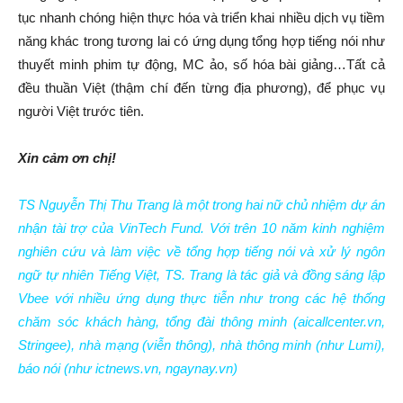
tục nhanh chóng hiện thực hóa và triển khai nhiều dịch vụ tiềm
năng khác trong tương lai có ứng dụng tổng hợp tiếng nói như
thuyết minh phim tự động, MC ảo, số hóa bài giảng…Tất cả
đều thuần Việt (thậm chí đến từng địa phương), để phục vụ
người Việt trước tiên.
Xin cảm ơn chị!
TS Nguyễn Thị Thu Trang là một trong hai nữ chủ nhiệm dự án
nhận tài trợ của VinTech Fund. Với trên 10 năm kinh nghiệm
nghiên cứu và làm việc về tổng hợp tiếng nói và xử lý ngôn
ngữ tự nhiên Tiếng Việt, TS. Trang là tác giả và đồng sáng lập
Vbee với nhiều ứng dụng thực tiễn như trong các hệ thống
chăm sóc khách hàng, tổng đài thông minh (aicallcenter.vn,
Stringee), nhà mạng (viễn thông), nhà thông minh (như Lumi),
báo nói (như ictnews.vn, ngaynay.vn)