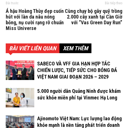
Bài trước
Bài tiếp theo
Á hậu Hoàng Thùy đẹp cuốn
Cùng chạy bộ gây quỹ trồng
hút với làn da nâu nóng
2.000 cây xanh tại Cần Giờ
bỏng, nụ cười rạng rỡ chuẩn
với “Vas Green Day Run”
Miss Universe
BÀI VIẾT LIÊN QUAN
XEM THÊM
SABECO VÀ VFF GIA HẠN HỢP TÁC
CHIẾN LƯỢC, TIẾP SỨC CHO BÓNG ĐÁ
VIỆT NAM GIAI ĐOẠN 2026 – 2029
5.000 người dân Quảng Ninh được khám
sức khỏe miễn phí tại Vinmec Hạ Long
Ajinomoto Việt Nam: Lực lượng lao động
khỏe mạnh là nền tảng phát triển doanh