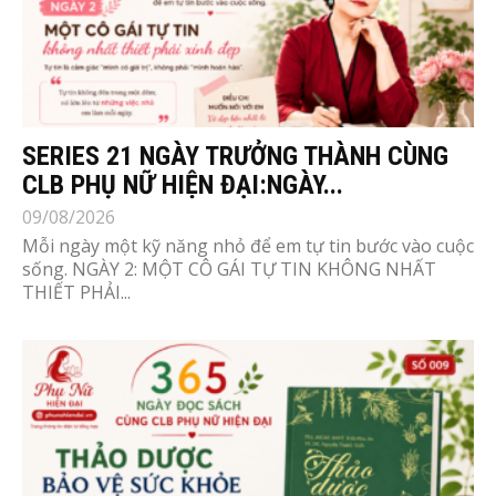
SERIES 21 NGÀY TRƯỞNG THÀNH CÙNG
CLB PHỤ NỮ HIỆN ĐẠI:NGÀY...
09/08/2026
Mỗi ngày một kỹ năng nhỏ để em tự tin bước vào cuộc
sống. NGÀY 2: MỘT CÔ GÁI TỰ TIN KHÔNG NHẤT
THIẾT PHẢI...