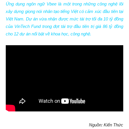
Ứng dụng ngôn ngữ Vbee là một trong những công nghệ lõi
xây dựng giọng nói nhân tạo tiếng Việt có cảm xúc đầu tiên tại
Việt Nam. Dự án vừa nhận được mức tài trợ tối đa 10 tỷ đồng
của VinTech Fund trong đợt tài trợ đầu tiên trị giá 86 tỷ đồng
cho 12 dự án nổi bật về khoa học, công nghệ.
Nguồn: Kiến Thức