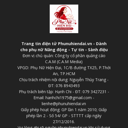
Trang tin điện tử Phunuhiendai.vn - Dành
cho phụ nữ Năng động - Tự tin - Sành điệu
Đơn vị chủ quản: Công ty cổ phần quảng cáo
C.A.M (C.A.M Media)
VPGD: Phụ Nữ Hiện Đại, 1C/B đường TX25, P.Thới
An, TP.HCM
Chịu trách nhiệm nội dung: Nguyễn Thùy Trang -
ĐT: 076 8943493
Phụ trách biên tập: Hạnh Chi - ĐT: 079 3427231 -
Email: hanhchi1975@gmail.com -
lienhe@phunuhiendai.vn
Giấy phép hoạt động: GP lần 1 năm 2010; Giấp
phép lần 2 - Số 54/ GP - STTTT cấp ngày
27/12/2016.
Vui lòng ghi rõ nguồn phunuhiendai.vn khi sử dụng