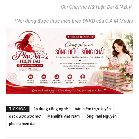
Chi Chi/Phụ Nữ Hiện Đại & N.B.V
*Nội dung được thực hiện theo ĐKKD của C.A.M Media
TỪ KHÓA:
áp dụng công nghệ
bảo hiểm trực tuyến
đạt được ước mơ
Manulife Việt Nam
ông Paul Nguyễn
phu nu hien dai