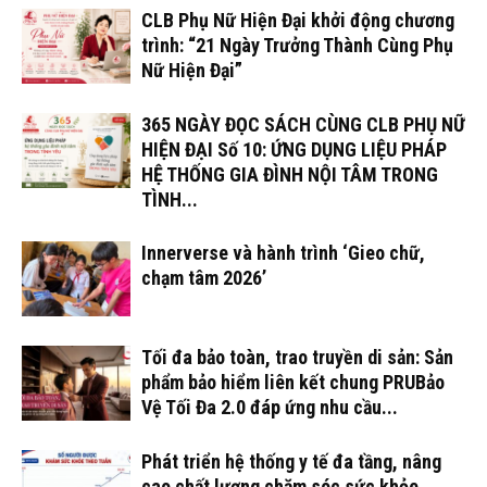
CLB Phụ Nữ Hiện Đại khởi động chương
trình: “21 Ngày Trưởng Thành Cùng Phụ
Nữ Hiện Đại”
365 NGÀY ĐỌC SÁCH CÙNG CLB PHỤ NỮ
HIỆN ĐẠI Số 10: ỨNG DỤNG LIỆU PHÁP
HỆ THỐNG GIA ĐÌNH NỘI TÂM TRONG
TÌNH...
Innerverse và hành trình ‘Gieo chữ,
chạm tâm 2026’
Tối đa bảo toàn, trao truyền di sản: Sản
phẩm bảo hiểm liên kết chung PRUBảo
Vệ Tối Đa 2.0 đáp ứng nhu cầu...
Phát triển hệ thống y tế đa tầng, nâng
cao chất lượng chăm sóc sức khỏe