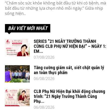
“Chăm sóc sức khỏe không bắt đầu từ khi có bệnh, mà
bắt đầu từ những lựa chọn nhỏ mỗi ngày.” Giữa nhịp
sống hiện...
BÀI VIẾT MỚI NHẤT
SERIES “21 NGÀY TRƯỞNG THÀNH
CÙNG CLB PHỤ NỮ HIỆN ĐẠI” – NGÀY 1:
EM...
07/08/2026
Tăng cường giám sát, siết chặt quản lý
an toàn thực phẩm
06/08/2026
CLB Phụ Nữ Hiện Đại khởi động chương
trình: “21 Ngày Trưởng Thành Cùng
Phụ...
06/08/2026