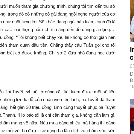
 người muốn tham gia chương trình, chúng tôi tìm đến trụ sở
đông, trong đó có những cô gái đang ngồi nghe người của cơ
n như nuốt từng lời. Số khác đang ngồi bàn luận, cạnh đó là
 từ các loại thực phẩm chức năng đến dồ dùng gia dụng…
̣u đồng. “Tôi không biết chạy xe, lại không có thời gian nên
̀n đến tham quan đầu tiên. Chẳng thấy cậu Tuấn gọi cho tôi
I
không biết có được không. Chỉ sợ 2 đứa nhỏ đang học dưới
c
0
D
Đ
“
yễn Thị Tuyết, 54 tuổi, ở cùng xã. Tiết kiệm được một số tiền
 những lời dụ dỗ của nhân viên tên Linh, bà Tuyết đã tham
ng, hết gần 30 triệu đồng. Linh cũng thuyết phục bà Tuyết
 Thanh. “Họ bảo tôi là chỉ cần tham gia, không cần làm gì,
n phẩm mang về nữa. Nếu mua càng nhiều mã hàng thì càng
Tuyết, cứ mỗi vé, bà được sử dụng ba lần dịch vụ chăm sóc sức