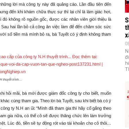
 những lời mà công ty này đã quảng cáo. Lần đầu tiên đến
ưng đến khi khám chữa thực sự thì lại chỉ là làm giác hơi,
S
ì đó không rõ nguồn gốc, được các nhân viên giới thiệu là
t
ó. Sau hai lần bỏ cả công ăn việc làm để đến chăm sóc sức
x
c với số tiền mà mình bỏ ra, bà Tuyết có ý định không tham
0
N
đ
h
T
H thuyết trình…
u khi hỏi mãi, bà mới được giám đốc công ty cho biết, muốn
 khác cùng tham gia. Theo lời bà Tuyết, sau khi biết bà có ý
g công ty N.H an ủi: “Mình đã tham gia thì hãy cố gắng theo
am gia nữa, có thể cô sẽ được thăng chức lên làm trưởng
ệt. Lúc đó, tiền sẽ tự động rót vào tài khoản cho cô thôi…