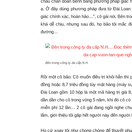
cháu chẩn đoán bệnh bằng phương pháp giác h
ạ. Ở đây dùng phương pháp đưa từ Đài Loan qu
giác chính xác, hoàn hảo…”, cô gái nói. Bên trong 
khá dễ chịu, nhưng sau đó, họ bảo tôi mắc đủ t
đường…
Bên trong công ty đa cấp N.H
Rồi một cô bảo: Cô muốn điều trị khỏi hẳn t
đồng hoặc 8,7 triệu đồng tùy mặt hàng (máy sụ
Đài Loan gồm 10 hộp là một mã hàng trị giá 8
dần dần cho cô trong vòng 5 năm, khi đó cô có 
miễn phí 12 lần… 2 cô gái đang ngồi nghe ch
lắm, giới thiệu tôi gặp hết người này đến người 
Họ cứ xoay tôi như chong chóng để thuyết phục. T