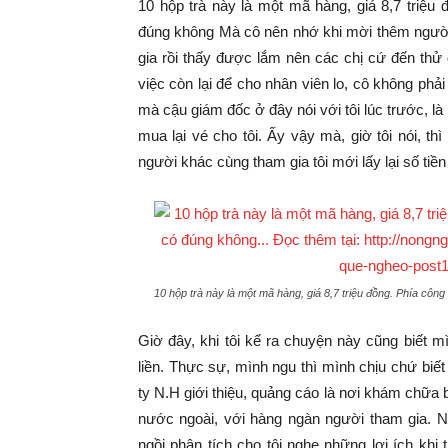
10 hộp trà này là một mã hàng, giá 8,7 triê
đúng không Mà cô nên nhớ khi mời thêm người 
gia rồi thấy được lắm nên các chị cứ đến thử 
việc còn lại để cho nhân viên lo, cô không phải 
mà cậu giám đốc ở đây nói với tôi lúc trước, là
mua lại vé cho tôi. Ấy vậy mà, giờ tôi nói, t
người khác cùng tham gia tôi mới lấy lại số tiền
10 hộp trà này là một mã hàng, giá 8,7 triệu đồng. Phía
Giờ đây, khi tôi kể ra chuyện này cũng biết 
liền. Thực sự, mình ngu thì mình chịu chứ biết 
ty N.H giới thiệu, quảng cáo là nơi khám chữa
nước ngoài, với hàng ngàn người tham gia. Như
ngồi phân tích cho tôi nghe những lợi ích khi