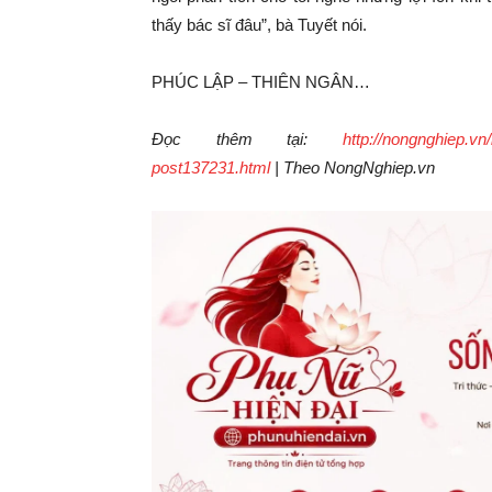
thấy bác sĩ đâu”, bà Tuyết nói.
PHÚC LẬP – THIÊN NGÂN…
Đọc thêm tại:
http://nongnghiep.vn
post137231.html
| Theo NongNghiep.vn