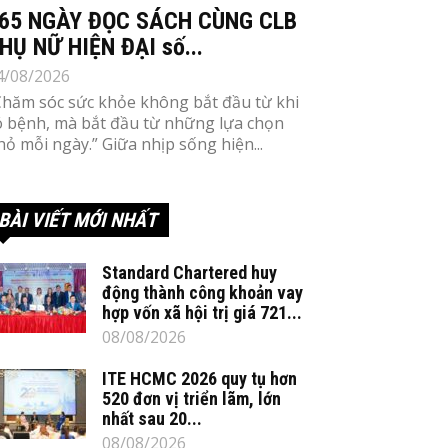
65 NGÀY ĐỌC SÁCH CÙNG CLB
HỤ NỮ HIỆN ĐẠI số...
4/08/2026
Chăm sóc sức khỏe không bắt đầu từ khi
ó bệnh, mà bắt đầu từ những lựa chọn
hỏ mỗi ngày.” Giữa nhịp sống hiện...
BÀI VIẾT MỚI NHẤT
Standard Chartered huy
động thành công khoản vay
hợp vốn xã hội trị giá 721...
08/08/2026
ITE HCMC 2026 quy tụ hơn
520 đơn vị triển lãm, lớn
nhất sau 20...
08/08/2026