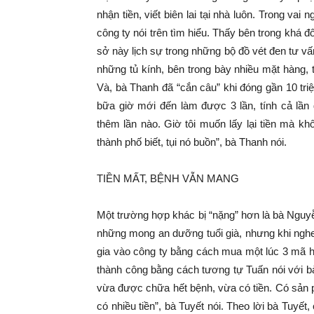
nhận tiền, viết biên lai tại nhà luôn. Trong vai
công ty nói trên tìm hiểu. Thấy bên trong khá 
sở này lịch sự trong những bộ đồ vét đen tư vấ
những tủ kính, bên trong bày nhiều mặt hàng,
Và, bà Thanh đã “cắn câu” khi đóng gần 10 triê
bữa giờ mới đến làm được 3 lần, tính cả lâ
thêm lần nào. Giờ tôi muốn lấy lại tiền mà 
thành phố biết, tụi nó buồn”, bà Thanh nói.
TIỀN MẤT, BỆNH VẪN MANG
Một trường hợp khác bị “nặng” hơn là bà Ngu
những mong an dưỡng tuổi già, nhưng khi nghe
gia vào công ty bằng cách mua một lúc 3 mã hà
thành công bằng cách tương tự Tuấn nói với bà
vừa được chữa hết bệnh, vừa có tiền. Có sả
có nhiều tiền”, bà Tuyết nói. Theo lời bà 