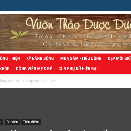
SỐNG THIỆN
KỸ NĂNG SỐNG
MUA SẮM -TIÊU DÙNG
ĐẸP MỖI GIỜ
 KHỎE
CÔNG VIÊN MẸ & BÉ
CLB PHỤ NỮ HIỆN ĐẠI
làng quê: Vòi đa cấp vươn tận quê...
p
Sự kiện
Tiêu điểm