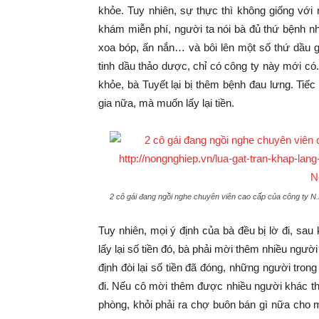
khỏe. Tuy nhiên, sự thực thì không giống với
khám miễn phí, người ta nói bà đủ thứ bệnh nh
xoa bóp, ấn nắn… và bôi lên một số thứ dầu g
tinh dầu thảo dược, chỉ có công ty này mới c
khỏe, bà Tuyết lại bị thêm bệnh đau lưng. Tiế
gia nữa, mà muốn lấy lại tiền.
2 cô gái đang ngồi nghe chuyên viên cao cấp của công ty N.
Tuy nhiên, mọi ý định của bà đều bị lờ đi, sa
lấy lại số tiền đó, bà phải mời thêm nhiều người
định đòi lại số tiền đã đóng, những người tron
đi. Nếu cô mời thêm được nhiều người khác th
phòng, khỏi phải ra chợ buôn bán gì nữa cho m