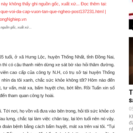
hi nguồn gốc, xuất xứ…
tuổi, ở xã Hưng Lộc, huyện Thống Nhất, tỉnh Đồng Nai,
thì có cậu thanh niên dừng xe sát bờ rào hỏi thăm đường.
ên viên cao cấp của công ty N.H, có trụ sở tại huyện Thống
̉o nhìn da tôi xanh, chắc sức khỏe không tốt? Hôm nào đến
tư vấn, mát xa, bấm huyệt cho, bớt liền. Rồi Tuấn xin số
T
ục đến tham quan công ty hoài.
s
0
ôi đi. Tới nơi, họ vồn vã đưa vào bên trong, hỏi tôi sức khỏe có
K
ưng, chắc tại làm việc chân tay, lại lớn tuổi nên nó vậy.
đ
 đoán bệnh bằng cách bấm huyệt, mát xa trên vai tôi. “Tụi
n