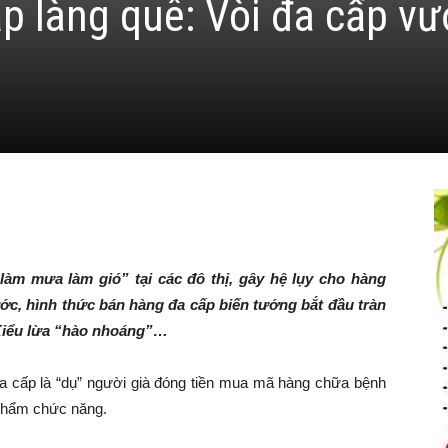
ắp làng quê: Vòi đa cấp v
̀m mưa làm gió” tại các đô thị, gây hệ lụy cho hàng
́c, hình thức bán hàng đa cấp biến tướng bắt đầu tràn
: Kiểu lừa “hào nhoáng”…
a cấp là “dụ” người già đóng tiền mua mã hàng chữa bệnh
 phẩm chức năng.