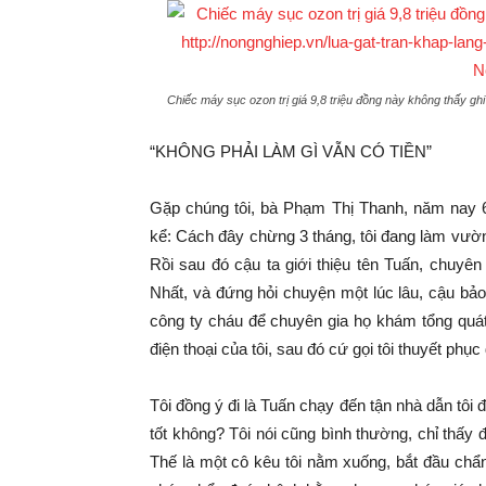
Chiếc máy sục ozon trị giá 9,8 triệu đồng này không thấy g
“KHÔNG PHẢI LÀM GÌ VẪN CÓ TIỀN”
Gặp chúng tôi, bà Phạm Thị Thanh, năm nay 65 
kể: Cách đây chừng 3 tháng, tôi đang làm vườn 
Rồi sau đó cậu ta giới thiệu tên Tuấn, chuy
Nhất, và đứng hỏi chuyện một lúc lâu, cậu ba
công ty cháu để chuyên gia họ khám tổng quát, 
điện thoại của tôi, sau đó cứ gọi tôi thuyết ph
Tôi đồng ý đi là Tuấn chạy đến tận nhà dẫn t
tốt không? Tôi nói cũng bình thường, chỉ thấy đau l
Thế là một cô kêu tôi nằm xuống, bắt đầu chẩn