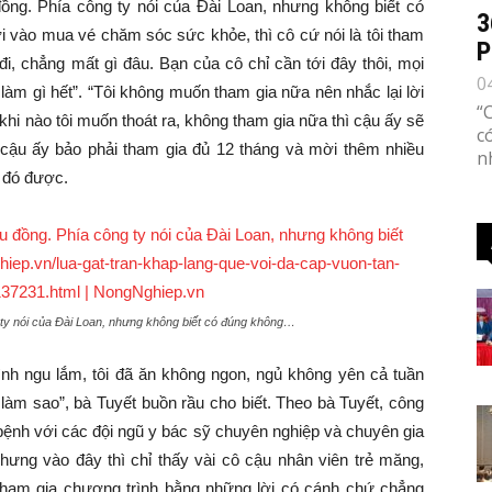
̣u đồng. Phía công ty nói của Đài Loan, nhưng không biết có
3
vào mua vé chăm sóc sức khỏe, thì cô cứ nói là tôi tham
P
đi, chẳng mất gì đâu. Bạn của cô chỉ cần tới đây thôi, mọi
0
làm gì hết”. “Tôi không muốn tham gia nữa nên nhắc lại lời
“
 khi nào tôi muốn thoát ra, không tham gia nữa thì cậu ấy sẽ
c
hì cậu ấy bảo phải tham gia đủ 12 tháng và mời thêm nhiều
n
 đó được.
 công ty nói của Đài Loan, nhưng không biết có đúng không…
mình ngu lắm, tôi đã ăn không ngon, ngủ không yên cả tuần
làm sao”, bà Tuyết buồn rầu cho biết. Theo bà Tuyết, công
 bệnh với các đội ngũ y bác sỹ chuyên nghiệp và chuyên gia
ng vào đây thì chỉ thấy vài cô cậu nhân viên trẻ măng,
 tham gia chương trình bằng những lời có cánh chứ chẳng