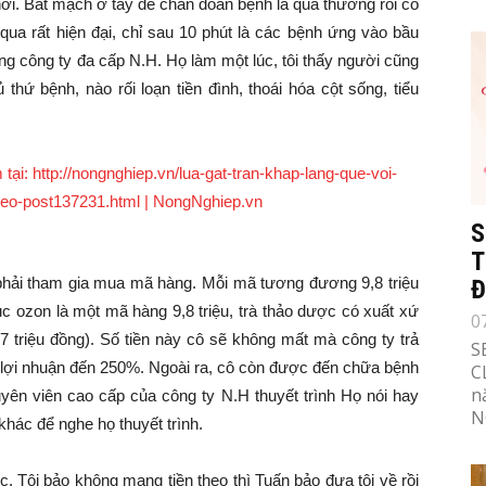
ơi. Bắt mạch ở tay để chẩn đoán bệnh là quá thường rồi cô
a rất hiện đại, chỉ sau 10 phút là các bệnh ứng vào bầu
công ty đa cấp N.H. Họ làm một lúc, tôi thấy người cũng
hứ bệnh, nào rối loạn tiền đình, thoái hóa cột sống, tiểu
S
T
hì phải tham gia mua mã hàng. Mỗi mã tương đương 9,8 triệu
Đ
c ozon là một mã hàng 9,8 triệu, trà thảo dược có xuất xứ
0
,7 triệu đồng). Số tiền này cô sẽ không mất mà công ty trả
S
lợi nhuận đến 250%. Ngoài ra, cô còn được đến chữa bệnh
C
n
uyên viên cao cấp của công ty N.H thuyết trình Họ nói hay
N
khác để nghe họ thuyết trình.
ôi bảo không mang tiền theo thì Tuấn bảo đưa tôi về rồi