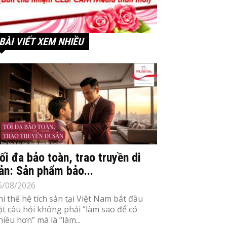
BÀI VIẾT XEM NHIỀU
ối đa bảo toàn, trao truyền di
ản: Sản phẩm bảo...
5/08/2026
hi thế hệ tích sản tại Việt Nam bắt đầu
ặt câu hỏi không phải “làm sao để có
hiều hơn” mà là “làm...