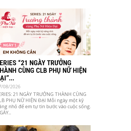
ERIES “21 NGÀY TRƯỞNG
HÀNH CÙNG CLB PHỤ NỮ HIỆN
ẠI”...
7/08/2026
ERIES: 21 NGÀY TRƯỞNG THÀNH CÙNG
LB PHỤ NỮ HIỆN ĐẠI Mỗi ngày một kỹ
ăng nhỏ để em tự tin bước vào cuộc sống.
GÀY...