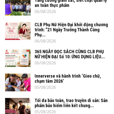
Tăng cường giám sát, siết chặt quản lý
an toàn thực phẩm
06/08/2026
CLB Phụ Nữ Hiện Đại khởi động chương
trình: “21 Ngày Trưởng Thành Cùng
Phụ...
06/08/2026
365 NGÀY ĐỌC SÁCH CÙNG CLB PHỤ
NỮ HIỆN ĐẠI Số 10: ỨNG DỤNG LIỆU...
06/08/2026
Innerverse và hành trình ‘Gieo chữ,
chạm tâm 2026’
05/08/2026
Tối đa bảo toàn, trao truyền di sản: Sản
phẩm bảo hiểm liên kết chung...
05/08/2026