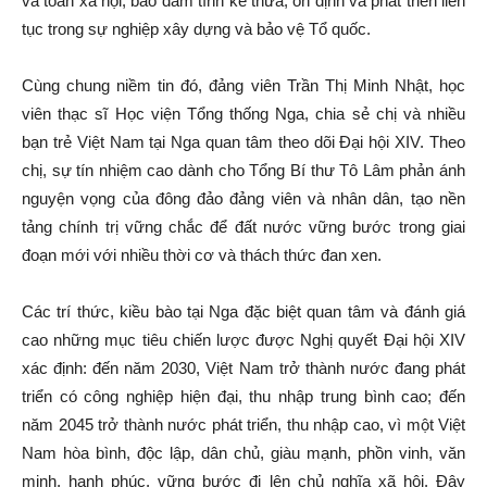
và toàn xã hội, bảo đảm tính kế thừa, ổn định và phát triển liên
tục trong sự nghiệp xây dựng và bảo vệ Tổ quốc.
Cùng chung niềm tin đó, đảng viên Trần Thị Minh Nhật, học
viên thạc sĩ Học viện Tổng thống Nga, chia sẻ chị và nhiều
bạn trẻ Việt Nam tại Nga quan tâm theo dõi Đại hội XIV. Theo
chị, sự tín nhiệm cao dành cho Tổng Bí thư Tô Lâm phản ánh
nguyện vọng của đông đảo đảng viên và nhân dân, tạo nền
tảng chính trị vững chắc để đất nước vững bước trong giai
đoạn mới với nhiều thời cơ và thách thức đan xen.
Các trí thức, kiều bào tại Nga đặc biệt quan tâm và đánh giá
cao những mục tiêu chiến lược được Nghị quyết Đại hội XIV
xác định: đến năm 2030, Việt Nam trở thành nước đang phát
triển có công nghiệp hiện đại, thu nhập trung bình cao; đến
năm 2045 trở thành nước phát triển, thu nhập cao, vì một Việt
Nam hòa bình, độc lập, dân chủ, giàu mạnh, phồn vinh, văn
minh, hạnh phúc, vững bước đi lên chủ nghĩa xã hội. Đây