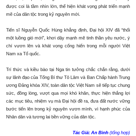
được coi là tầm nhìn lớn, thể hiện khát vọng phát triển mạnh
mẽ của dân tộc trong kỷ nguyên mới.
Tiến sĩ Nguyễn Quốc Hùng khẳng định, Đại hội XIV đã “thổi
một luồng gió mới”, khơi dậy mạnh mẽ tinh thần yêu nước, ý
chí vươn lên và khát vọng cống hiến trong mỗi người Việt
Nam xa Tổ quốc.
Trí thức và kiều bào tại Nga tin tưởng chắc chắn rằng, dưới
sự lãnh đạo của Tổng Bí thư Tô Lâm và Ban Chấp hành Trung
ương Đảng khóa XIV, toàn dân tộc Việt Nam sẽ tiếp tục chung
sức, đồng lòng, vượt qua mọi khó khăn, thực hiện thắng lợi
các mục tiêu, nhiệm vụ mà Đại hội đề ra, đưa đất nước vững
bước tiến lên trong kỷ nguyên vươn mình, vì hạnh phúc của
Nhân dân và tương lai bền vững của dân tộc.
Tác Giả: An Bình
(tổng hợp)