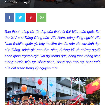
25/01/2026
0
Sau thành công rất tốt đẹp của Đại hội đại biểu toàn quốc lần
thứ XIV của Đảng Cộng sản Việt Nam, cộng đồng người Việt
Nam ở nhiều quốc gia bày tỏ niềm tin sâu sắc vào sự lãnh đạo
của Đảng, đánh giá cao tầm nhìn, đường lối và những quyết
sách quan trọng được Đại hội thông qua, đồng thời khẳng định
mong muốn tiếp tục đồng hành, đóng góp cho sự phát triển
của đất nước trong kỷ nguyên mới.