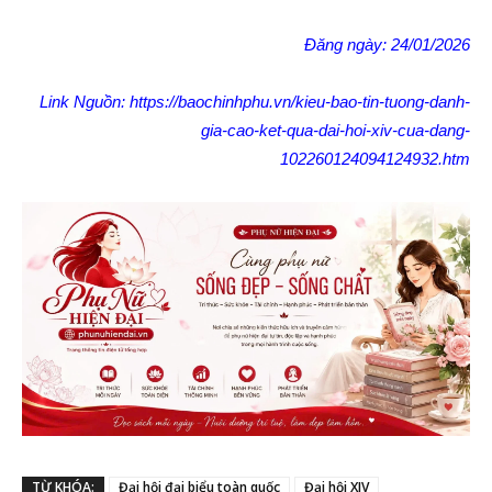
Đăng ngày: 24/01/2026
Link Nguồn:
https://baochinhphu.vn/kieu-bao-tin-tuong-danh-
gia-cao-ket-qua-dai-hoi-xiv-cua-dang-
102260124094124932.htm
TỪ KHÓA:
Đại hội đại biểu toàn quốc
Đại hội XIV