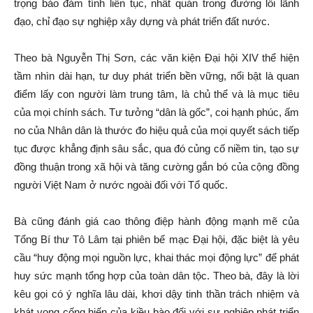
trọng bảo đảm tính liên tục, nhất quán trong đường lối lãnh
đạo, chỉ đạo sự nghiệp xây dựng và phát triển đất nước.
Theo bà Nguyễn Thị Sơn, các văn kiện Đại hội XIV thể hiện
tầm nhìn dài hạn, tư duy phát triển bền vững, nổi bật là quan
điểm lấy con người làm trung tâm, là chủ thể và là mục tiêu
của mọi chính sách. Tư tưởng “dân là gốc”, coi hạnh phúc, ấm
no của Nhân dân là thước đo hiệu quả của mọi quyết sách tiếp
tục được khẳng định sâu sắc, qua đó củng cố niềm tin, tạo sự
đồng thuận trong xã hội và tăng cường gắn bó của cộng đồng
người Việt Nam ở nước ngoài đối với Tổ quốc.
Bà cũng đánh giá cao thông điệp hành động mạnh mẽ của
Tổng Bí thư Tô Lâm tại phiên bế mạc Đại hội, đặc biệt là yêu
cầu “huy động mọi nguồn lực, khai thác mọi động lực” để phát
huy sức mạnh tổng hợp của toàn dân tộc. Theo bà, đây là lời
kêu gọi có ý nghĩa lâu dài, khơi dậy tinh thần trách nhiệm và
khát vọng cống hiến của kiều bào đối với sự nghiệp phát triển