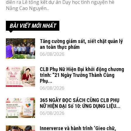
diễn ra Lễ tổng kết dự án Dạy học tình nguyện hè
Nắng Cao Nguyên...
BÀI VIẾT MỚI NHẤT
Tăng cường giám sát, siết chặt quản lý
an toàn thực phẩm
06/08/2026
CLB Phụ Nữ Hiện Đại khởi động chương
trình: “21 Ngày Trưởng Thành Cùng
Phụ...
06/08/2026
365 NGÀY ĐỌC SÁCH CÙNG CLB PHỤ
NỮ HIỆN ĐẠI Số 10: ỨNG DỤNG LIỆU...
06/08/2026
Innerverse và hành trình ‘Gieo chữ,