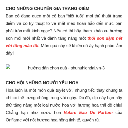
CHO NHỮNG CHUYÊN GIA TRANG ĐIỂM
Bạn có đang quen một cô bạn “biết tuốt” mọi thủ thuật trang
điểm và có kỹ thuật tô vẽ mắt mèo hoàn hảo đến mức bạn
phải tròn mắt kinh ngạc? Nếu có thì hãy tham khảo xu hướng
son môi mới nhất và dành tặng nàng một
thỏi son đậm nét
với tông màu tối
.
Món quà này sẽ khiến cô ấy hạnh phúc lắm
đây!
CHO HỘI NHỮNG NGƯỜI YÊU HOA
Hoa luôn là một món quà tuyệt vời, nhưng tiếc thay chúng ta
chỉ có thể trưng chúng trong vài ngày. Do đó, dịp này bạn hãy
thử tặng nàng một loại nước hoa với hương hoa trái dễ chịu!
Chẳng hạn như nước hoa
Volare Eau De Parfum
của
Oriflame với nốt hương hoa hồng tinh tế, quyến rũ.