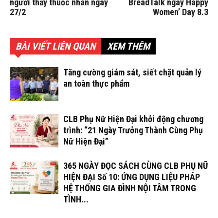
người thầy thuốc nhân ngày
BreadTalk ngày Happy
27/2
Women’ Day 8.3
BÀI VIẾT LIÊN QUAN
XEM THÊM
Tăng cường giám sát, siết chặt quản lý
an toàn thực phẩm
CLB Phụ Nữ Hiện Đại khởi động chương
trình: “21 Ngày Trưởng Thành Cùng Phụ
Nữ Hiện Đại”
365 NGÀY ĐỌC SÁCH CÙNG CLB PHỤ NỮ
HIỆN ĐẠI Số 10: ỨNG DỤNG LIỆU PHÁP
HỆ THỐNG GIA ĐÌNH NỘI TÂM TRONG
TÌNH...