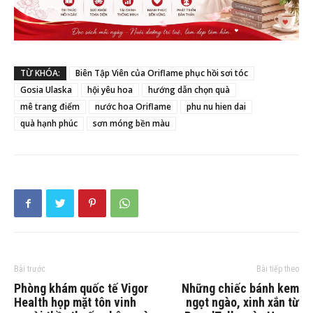
TỪ KHÓA:
Biên Tập Viên của Oriflame phục hồi sơi tóc
Gosia Ulaska
hội yêu hoa
hướng dẫn chọn quà
mê trang điểm
nước hoa Oriflame
phu nu hien dai
quà hạnh phúc
sơn móng bền màu
Bài trước
Bài tiếp theo
Phòng khám quốc tế Vigor
Những chiếc bánh kem
Health họp mặt tôn vinh
ngọt ngào, xinh xắn từ