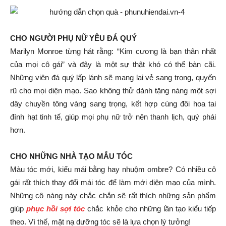
CHO NGƯỜI PHỤ NỮ YÊU ĐÁ QUÝ
Marilyn Monroe từng hát rằng: “Kim cương là bạn thân nhất
của mọi cô gái” và đây là một sự thật khó có thể bàn cãi.
Những viên đá quý lấp lánh sẽ mang lại vẻ sang trọng, quyến
rũ cho mọi diện mạo. Sao không thử dành tặng nàng một sợi
dây chuyền tông vàng sang trọng, kết hợp cùng đôi hoa tai
đính hạt tinh tế, giúp mọi phụ nữ trở nên thanh lịch, quý phái
hơn.
CHO NHỮNG NHÀ TẠO MẪU TÓC
Màu tóc mới, kiểu mái bằng hay nhuộm ombre? Có nhiều cô
gái rất thích thay đổi mái tóc để làm mới diện mạo của mình.
Những cô nàng này chắc chắn sẽ rất thích những sản phẩm
giúp
phục hồi sợi tóc
chắc khỏe cho những lần tạo kiểu tiếp
theo. Vì thế, mặt nạ dưỡng tóc sẽ là lựa chọn lý tưởng!