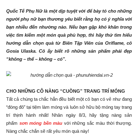
Quốc Tế Phụ Nữ là một dịp tuyệt vời để bày tỏ cho những
người phụ nữ bạn thương yêu biết rằng họ có ý nghĩa với
bạn nhiều đến nhường nào. Nếu bạn gặp khó khăn trong
việc tìm kiếm một món quà phù hợp, thì hãy thử tìm hiểu
hướng dẫn chọn quà từ Biên Tập Viên của Oriflame, cô
Gosia Ulaska. Cô ấy biết rõ những sản phẩm phái đẹp
“không – thể – không – có”.
CHO NHỮNG CÔ NÀNG “CUỒNG” TRANG TRÍ MÓNG
Tất cả chúng ta chắc hẳn đều biết một cô bạn có vẻ như đang
“đóng đô” tại tiệm làm móng và luôn sở hữu bộ móng tay trang
trí thịnh hành nhất! Nhân ngày 8/3, hãy tặng nàng sản
phẩm
sơn móng bền màu
với những sắc màu thời thượng.
Nàng chắc chắn sẽ rất yêu món quà này!