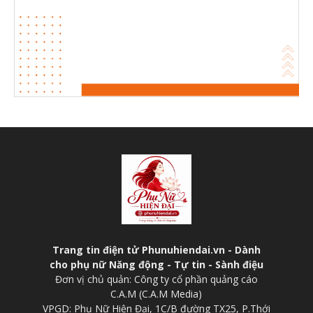
Trang tin điện tử Phunuhiendai.vn - Dành
cho phụ nữ Năng động - Tự tin - Sành điệu
Đơn vị chủ quản: Công ty cổ phần quảng cáo
C.A.M (C.A.M Media)
VPGD: Phụ Nữ Hiện Đại, 1C/B đường TX25, P.Thới