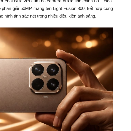
h đậm chất Đức với cụm ba camera được tinh chỉnh bởi Leica.
độ phân giải 50MP mang tên Light Fusion 800, kết hợp cùng
o hình ảnh sắc nét trong nhiều điều kiện ánh sáng.