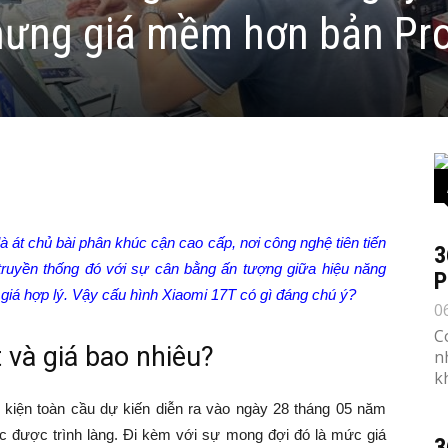
hưng giá mềm hơn bản Pr
 át chủ bài phân khúc cận cao cấp, nơi công nghệ tiên tiến
3
 truyền thống đó với sự cân bằng ấn tượng giữa hiệu năng
P
iá hợp lý. Vậy cấu hình Xiaomi 17T có gì đáng chú ý?
0
C
 và giá bao nhiêu?
n
k
kiện toàn cầu dự kiến diễn ra vào ngày 28 tháng 05 năm
hức được trình làng. Đi kèm với sự mong đợi đó là mức giá
3