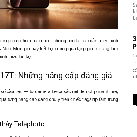
S
k
b
3
i dùng có cơ hội nhận được những ưu đãi hấp dẫn, điển hình
P
Neo. Mức giá này kết hợp cùng quà tặng giá trị càng làm
0
ính thức lên kệ.
“
c
 17T: Những nâng cấp đáng giá
n
 số đầu tiên — từ camera Leica sắc nét đến chip mạnh mẽ,
qua từng nâng cấp đáng chú ý trên chiếc flagship tầm trung
thầy Telephoto