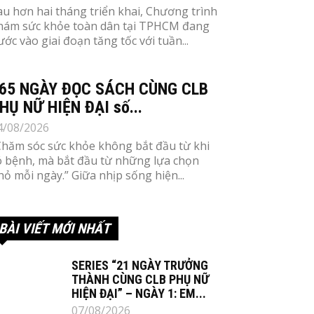
au hơn hai tháng triển khai, Chương trình
hám sức khỏe toàn dân tại TPHCM đang
ước vào giai đoạn tăng tốc với tuần...
65 NGÀY ĐỌC SÁCH CÙNG CLB
HỤ NỮ HIỆN ĐẠI số...
4/08/2026
Chăm sóc sức khỏe không bắt đầu từ khi
ó bệnh, mà bắt đầu từ những lựa chọn
hỏ mỗi ngày.” Giữa nhịp sống hiện...
BÀI VIẾT MỚI NHẤT
SERIES “21 NGÀY TRƯỞNG
THÀNH CÙNG CLB PHỤ NỮ
HIỆN ĐẠI” – NGÀY 1: EM...
07/08/2026