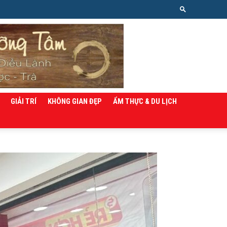
GIẢI TRÍ
KHÔNG GIAN ĐẸP
ẨM THỰC & DU LỊCH