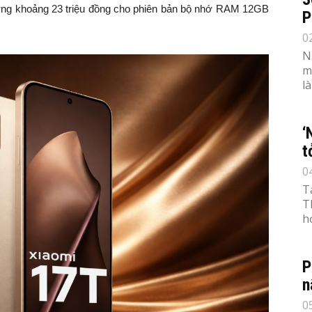
ơng khoảng 23 triệu đồng cho phiên bản bộ nhớ RAM 12GB
P
0
N
m
l
‘
t
0
T
T
h
P
n
0