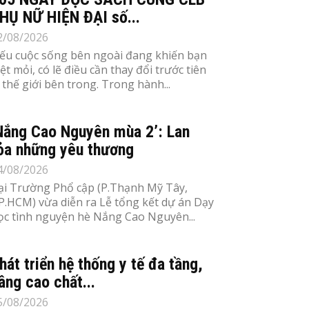
HỤ NỮ HIỆN ĐẠI số...
2/08/2026
ếu cuộc sống bên ngoài đang khiến bạn
ệt mỏi, có lẽ điều cần thay đổi trước tiên
à thế giới bên trong. Trong hành...
Nắng Cao Nguyên mùa 2’: Lan
ỏa những yêu thương
4/08/2026
ại Trường Phổ cập (P.Thạnh Mỹ Tây,
P.HCM) vừa diễn ra Lễ tổng kết dự án Dạy
ọc tình nguyện hè Nắng Cao Nguyên...
hát triển hệ thống y tế đa tầng,
âng cao chất...
5/08/2026