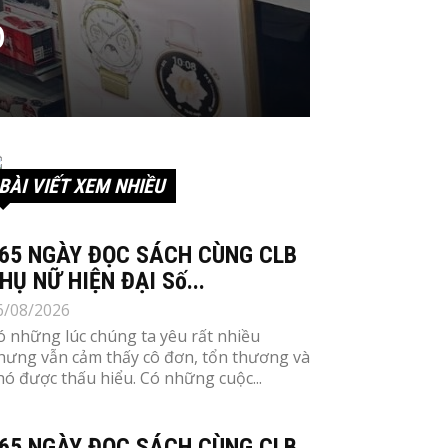
o
BÀI VIẾT XEM NHIỀU
65 NGÀY ĐỌC SÁCH CÙNG CLB
HỤ NỮ HIỆN ĐẠI Số...
6/08/2026
ó những lúc chúng ta yêu rất nhiều
hưng vẫn cảm thấy cô đơn, tổn thương và
hó được thấu hiểu. Có những cuộc...
65 NGÀY ĐỌC SÁCH CÙNG CLB