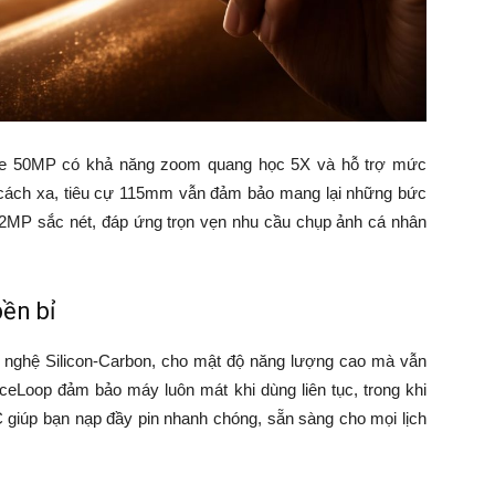
ele 50MP có khả năng zoom quang học 5X và hỗ trợ mức
 cách xa, tiêu cự 115mm vẫn đảm bảo mang lại những bức
e 32MP sắc nét, đáp ứng trọn vẹn nhu cầu chụp ảnh cá nhân
ền bỉ
 nghệ Silicon-Carbon, cho mật độ năng lượng cao mà vẫn
IceLoop đảm bảo máy luôn mát khi dùng liên tục, trong khi
iúp bạn nạp đầy pin nhanh chóng, sẵn sàng cho mọi lịch