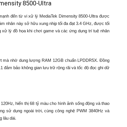
mensity 8500-Ultra
mạnh đến từ vi xử lý MediaTek Dimensity 8500-Ultra được
 tám nhân này sở hữu xung nhịp tối đa đạt 3.4 GHz, được tối
g xử lý đồ họa khi chơi game và các ứng dụng trí tuệ nhân
mượt mà nhờ dung lượng RAM 12GB chuẩn LPDDR5X. Đồng
1 đảm bảo không gian lưu trữ rộng rãi và tốc độ đọc ghi dữ
120Hz, hiển thị 68 tỷ màu cho hình ảnh sống động và thao
dàng sử dụng ngoài trời, cùng công nghệ PWM 3840Hz và
 lâu dài.