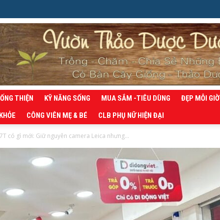
SỐNG THIỆN
KỸ NĂNG SỐNG
MUA SẮM -TIÊU DÙNG
ĐẸP MỖI GIỜ
 KHỎE
CÔNG VIÊN MẸ & BÉ
CLB PHỤ NỮ HIỆN ĐẠI
7T có gì mới: Giữ nguyên camera Leica nhưng...