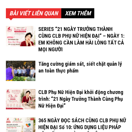
BÀI VIẾT LIÊN QUAN
XEM THÊM
SERIES “21 NGÀY TRƯỞNG THÀNH
CÙNG CLB PHỤ NỮ HIỆN ĐẠI” – NGÀY 1:
EM KHÔNG CẦN LÀM HÀI LÒNG TẤT CẢ
MỌI NGƯỜI
Tăng cường giám sát, siết chặt quản lý
an toàn thực phẩm
CLB Phụ Nữ Hiện Đại khởi động chương
trình: “21 Ngày Trưởng Thành Cùng Phụ
Nữ Hiện Đại”
365 NGÀY ĐỌC SÁCH CÙNG CLB PHỤ NỮ
HIỆN ĐẠI Số 10: ỨNG DỤNG LIỆU PHÁP