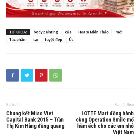
TỪ KHÓA:
body painting
của
Họa sĩ Miên Thảo
mới
Tác phẩm
tại
tuyệt đẹp
Úc
Bài trước
Bài tiếp theo
Chung kết Miss Viet
LOTTE Mart đồng hành
Capital Bank 2015 – Trần
cùng Operation Smile mổ
Thị Kim Hằng đăng quang
hàm ếch cho các em nhỏ
Việt Nam