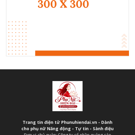
Trang tin điện tử Phunuhiendai.vn - Dành
cho phụ nữ Năng động - Tự tin - Sành điệu
Đơn vị chủ quản: Công ty cổ phần quảng cáo