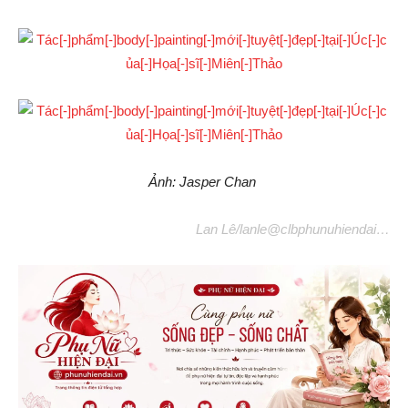
Ảnh: Jasper Chan
Lan Lê/lanle@clbphunuhiendai…