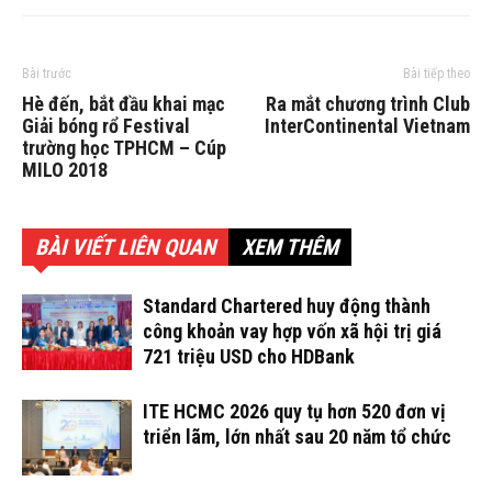
Bài trước
Bài tiếp theo
Hè đến, bắt đầu khai mạc
Ra mắt chương trình Club
Giải bóng rổ Festival
InterContinental Vietnam
trường học TPHCM – Cúp
MILO 2018
BÀI VIẾT LIÊN QUAN
XEM THÊM
Standard Chartered huy động thành
công khoản vay hợp vốn xã hội trị giá
721 triệu USD cho HDBank
ITE HCMC 2026 quy tụ hơn 520 đơn vị
triển lãm, lớn nhất sau 20 năm tổ chức