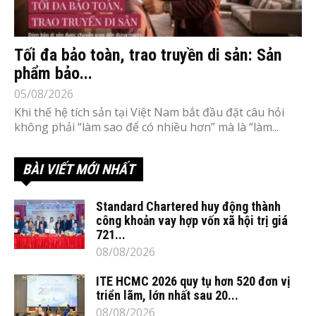
Tối đa bảo toàn, trao truyền di sản: Sản
phẩm bảo...
05/08/2026
Khi thế hệ tích sản tại Việt Nam bắt đầu đặt câu hỏi
không phải “làm sao để có nhiều hơn” mà là “làm...
BÀI VIẾT MỚI NHẤT
Standard Chartered huy động thành
công khoản vay hợp vốn xã hội trị giá
721...
08/08/2026
ITE HCMC 2026 quy tụ hơn 520 đơn vị
triển lãm, lớn nhất sau 20...
08/08/2026