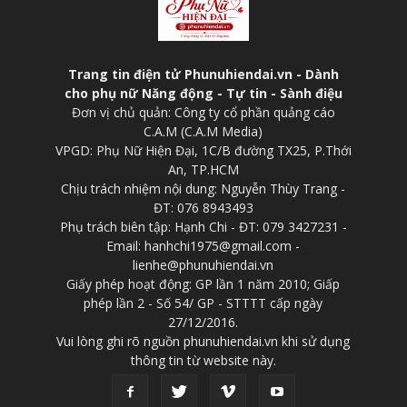
Trang tin điện tử Phunuhiendai.vn - Dành
cho phụ nữ Năng động - Tự tin - Sành điệu
Đơn vị chủ quản: Công ty cổ phần quảng cáo
C.A.M (C.A.M Media)
VPGD: Phụ Nữ Hiện Đại, 1C/B đường TX25, P.Thới
An, TP.HCM
Chịu trách nhiệm nội dung: Nguyễn Thùy Trang -
ĐT: 076 8943493
Phụ trách biên tập: Hạnh Chi - ĐT: 079 3427231 -
Email: hanhchi1975@gmail.com -
lienhe@phunuhiendai.vn
Giấy phép hoạt động: GP lần 1 năm 2010; Giấp
phép lần 2 - Số 54/ GP - STTTT cấp ngày
27/12/2016.
Vui lòng ghi rõ nguồn phunuhiendai.vn khi sử dụng
thông tin từ website này.