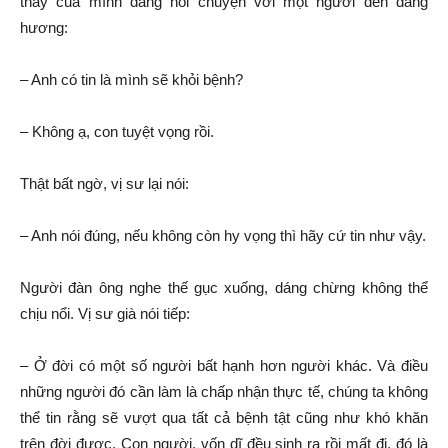
thầy của mình đang nói chuyện với một người đến dâng
hương:
– Anh có tin là mình sẽ khỏi bệnh?
– Không ạ, con tuyệt vọng rồi.
Thật bất ngờ, vị sư lại nói:
– Anh nói đúng, nếu không còn hy vọng thì hãy cứ tin như vậy.
Người đàn ông nghe thế gục xuống, dáng chừng không thể
chịu nổi. Vị sư già nói tiếp:
– Ở đời có một số người bất hạnh hơn người khác. Và điều
những người đó cần làm là chấp nhận thực tế, chúng ta không
thể tin rằng sẽ vượt qua tất cả bệnh tật cũng như khó khăn
trên đời được. Con người, vốn dĩ đều sinh ra rồi mất đi, đó là