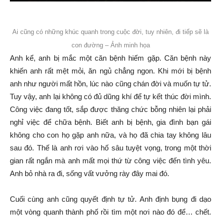
Ai cũng có những khúc quanh trong cuộc đời, tuy nhiên, đi tiếp sẽ là
con đường – Ảnh minh họa
Anh kể, anh bị mắc một căn bệnh hiếm gặp. Căn bệnh này
khiến anh rất mệt mỏi, ăn ngủ chẳng ngon. Khi mới bị bệnh
anh như người mất hồn, lúc nào cũng chán đời và muốn tự tử.
Tuy vậy, anh lại không có đủ dũng khí để tự kết thúc đời mình.
Công việc đang tốt, sắp được thăng chức bỗng nhiên lại phải
nghỉ việc để chữa bệnh. Biết anh bị bệnh, gia đình bạn gái
không cho con họ gặp anh nữa, và họ đã chia tay không lâu
sau đó. Thế là anh rơi vào hố sâu tuyệt vọng, trong một thời
gian rất ngắn mà anh mất mọi thứ từ công việc đến tình yêu.
Anh bỏ nhà ra đi, sống vất vưởng rày đây mai đó.
Cuối cùng anh cũng quyết định tự tử. Anh định bụng đi dạo
một vòng quanh thành phố rồi tìm một nơi nào đó để… chết.