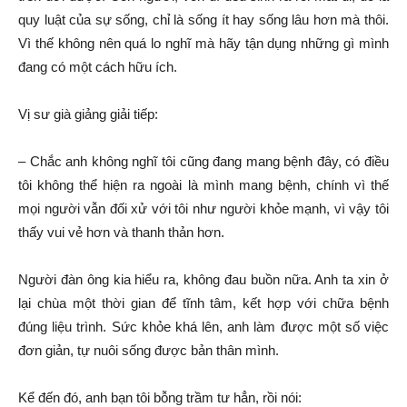
quy luật của sự sống, chỉ là sống ít hay sống lâu hơn mà thôi.
Vì thế không nên quá lo nghĩ mà hãy tận dụng những gì mình
đang có một cách hữu ích.
Vị sư già giảng giải tiếp:
– Chắc anh không nghĩ tôi cũng đang mang bệnh đây, có điều
tôi không thể hiện ra ngoài là mình mang bệnh, chính vì thế
mọi người vẫn đối xử với tôi như người khỏe mạnh, vì vậy tôi
thấy vui vẻ hơn và thanh thản hơn.
Người đàn ông kia hiểu ra, không đau buồn nữa. Anh ta xin ở
lại chùa một thời gian để tĩnh tâm, kết hợp với chữa bệnh
đúng liệu trình. Sức khỏe khá lên, anh làm được một số việc
đơn giản, tự nuôi sống được bản thân mình.
Kể đến đó, anh bạn tôi bỗng trầm tư hẳn, rồi nói: