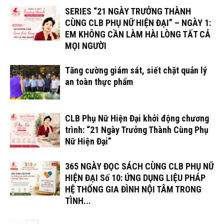
SERIES “21 NGÀY TRƯỞNG THÀNH
CÙNG CLB PHỤ NỮ HIỆN ĐẠI” – NGÀY 1:
EM KHÔNG CẦN LÀM HÀI LÒNG TẤT CẢ
MỌI NGƯỜI
Tăng cường giám sát, siết chặt quản lý
an toàn thực phẩm
CLB Phụ Nữ Hiện Đại khởi động chương
trình: “21 Ngày Trưởng Thành Cùng Phụ
Nữ Hiện Đại”
365 NGÀY ĐỌC SÁCH CÙNG CLB PHỤ NỮ
HIỆN ĐẠI Số 10: ỨNG DỤNG LIỆU PHÁP
HỆ THỐNG GIA ĐÌNH NỘI TÂM TRONG
TÌNH...