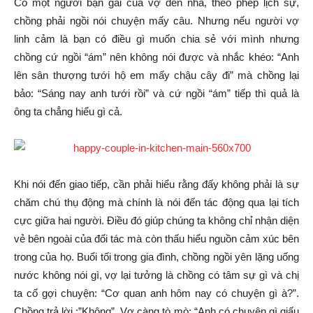
Có một người bạn gái của vợ đến nhà, theo phép lịch sự,
chồng phải ngồi nói chuyện mấy câu. Nhưng nếu người vợ
linh cảm là bạn có điều gì muốn chia sẻ với mình nhưng
chồng cứ ngồi “ám” nên không nói được và nhắc khéo: “Anh
lên sân thượng tưới hộ em mấy chậu cây đi” mà chồng lại
bảo: “Sáng nay anh tưới rồi” và cứ ngồi “ám” tiếp thì quả là
ông ta chẳng hiểu gì cả.
Khi nói đến giao tiếp, cần phải hiểu rằng đấy không phải là sự
chăm chú thụ động mà chính là nói đến tác động qua lại tích
cực giữa hai người. Điều đó giúp chúng ta không chỉ nhận diện
vẻ bên ngoài của đối tác mà còn thấu hiểu nguồn cảm xúc bên
trong của họ. Buổi tối trong gia đình, chồng ngồi yên lặng uống
nước không nói gì, vợ lại tưởng là chồng có tâm sự gì và chị
ta cố gợi chuyện: “Cơ quan anh hôm nay có chuyện gì à?”.
Chồng trả lời :”Không”. Vợ càng tò mò: “Anh có chuyện gì giấu