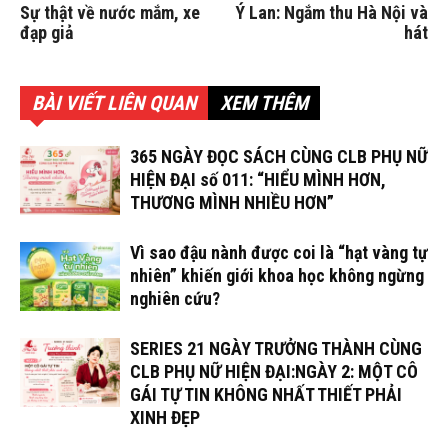
Sự thật về nước mắm, xe
Ý Lan: Ngắm thu Hà Nội và
đạp giả
hát
BÀI VIẾT LIÊN QUAN
XEM THÊM
365 NGÀY ĐỌC SÁCH CÙNG CLB PHỤ NỮ
HIỆN ĐẠI số 011: “HIỂU MÌNH HƠN,
THƯƠNG MÌNH NHIỀU HƠN”
Vì sao đậu nành được coi là “hạt vàng tự
nhiên” khiến giới khoa học không ngừng
nghiên cứu?
SERIES 21 NGÀY TRƯỞNG THÀNH CÙNG
CLB PHỤ NỮ HIỆN ĐẠI:NGÀY 2: MỘT CÔ
GÁI TỰ TIN KHÔNG NHẤT THIẾT PHẢI
XINH ĐẸP