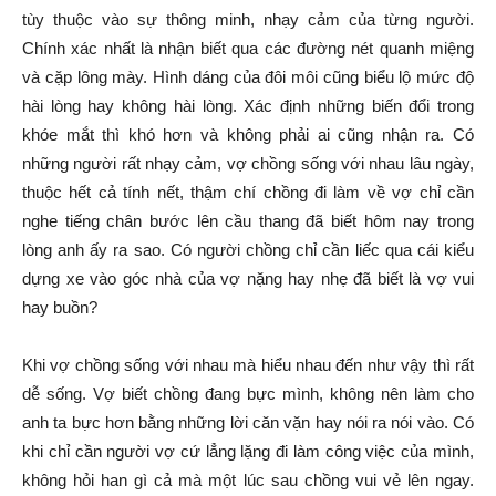
tùy thuộc vào sự thông minh, nhạy cảm của từng người.
Chính xác nhất là nhận biết qua các đường nét quanh miệng
và cặp lông mày. Hình dáng của đôi môi cũng biểu lộ mức độ
hài lòng hay không hài lòng. Xác định những biến đổi trong
khóe mắt thì khó hơn và không phải ai cũng nhận ra. Có
những người rất nhạy cảm, vợ chồng sống với nhau lâu ngày,
thuộc hết cả tính nết, thậm chí chồng đi làm về vợ chỉ cần
nghe tiếng chân bước lên cầu thang đã biết hôm nay trong
lòng anh ấy ra sao. Có người chồng chỉ cần liếc qua cái kiểu
dựng xe vào góc nhà của vợ nặng hay nhẹ đã biết là vợ vui
hay buồn?
Khi vợ chồng sống với nhau mà hiểu nhau đến như vậy thì rất
dễ sống. Vợ biết chồng đang bực mình, không nên làm cho
anh ta bực hơn bằng những lời căn vặn hay nói ra nói vào. Có
khi chỉ cần người vợ cứ lẳng lặng đi làm công việc của mình,
không hỏi han gì cả mà một lúc sau chồng vui vẻ lên ngay.