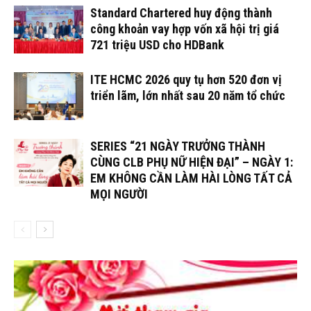
Standard Chartered huy động thành
công khoản vay hợp vốn xã hội trị giá
721 triệu USD cho HDBank
ITE HCMC 2026 quy tụ hơn 520 đơn vị
triển lãm, lớn nhất sau 20 năm tổ chức
SERIES “21 NGÀY TRƯỞNG THÀNH
CÙNG CLB PHỤ NỮ HIỆN ĐẠI” – NGÀY 1:
EM KHÔNG CẦN LÀM HÀI LÒNG TẤT CẢ
MỌI NGƯỜI