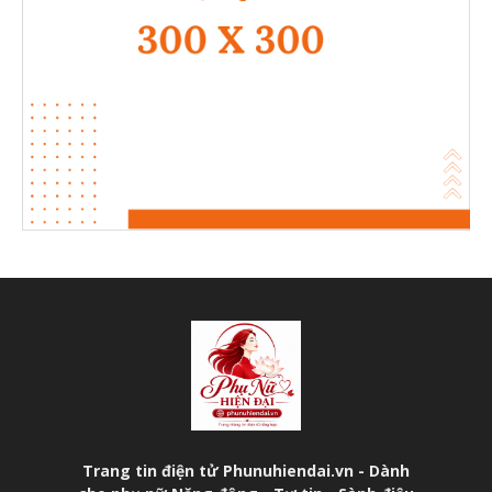
Trang tin điện tử Phunuhiendai.vn - Dành