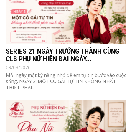
SERIES 21 NGÀY TRƯỞNG THÀNH CÙNG
CLB PHỤ NỮ HIỆN ĐẠI:NGÀY...
09/08/2026
Mỗi ngày một kỹ năng nhỏ để em tự tin bước vào cuộc
sống. NGÀY 2: MỘT CÔ GÁI TỰ TIN KHÔNG NHẤT
THIẾT PHẢI...