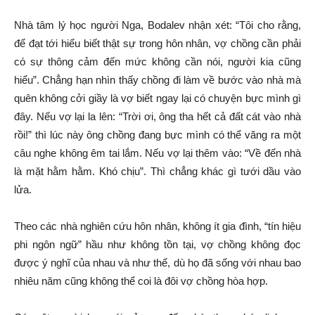
Nhà tâm lý học người Nga, Bodalev nhận xét: “Tôi cho rằng,
để đạt tới hiểu biết thật sự trong hôn nhân, vợ chồng cần phải
có sự thông cảm đến mức không cần nói, người kia cũng
hiểu”. Chẳng hạn nhìn thấy chồng đi làm về bước vào nhà mà
quên không cởi giầy là vợ biết ngay lại có chuyện bực mình gì
đây. Nếu vợ lại la lên: “Trời ơi, ông tha hết cả đất cát vào nhà
rồi!” thì lúc này ông chồng đang bực mình có thể văng ra một
câu nghe không êm tai lắm. Nếu vợ lại thêm vào: “Về đến nhà
là mặt hằm hằm. Khó chịu”. Thì chẳng khác gì tưới dầu vào
lửa.
Theo các nhà nghiên cứu hôn nhân, không ít gia đình, “tín hiệu
phi ngôn ngữ” hầu như không tồn tại, vợ chồng không đọc
được ý nghĩ của nhau và như thế, dù họ đã sống với nhau bao
nhiêu năm cũng không thể coi là đôi vợ chồng hòa hợp.