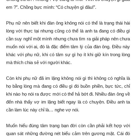
em ?”. Chồng bực mình: “Có chuyện gì đâu!”.
Phụ nữ nên biết khi đàn ông không nói có thể là trạng thái hài
lòng với thực tại nhưng cũng có thể là anh ta đang có điều gì
cần suy nghĩ một mình nhưng chưa tìm ra giải pháp nên chưa
muốn nói với ai, đó là đặc điểm tâm lý của đàn ông. Điều này
khác với phụ nữ, khi có tâm sự gì họ ít khi giữ kín trong lòng
mà thích chia sẻ với người khác.
Còn khi phụ nữ đã im lặng không nói gì thì không có nghĩa là
họ bằng lòng mà đang có điều gì đó buồn phiền, bực tức, chỉ
khi nào họ nói ra được mới có thể hả bớt đi. Nhiều đàn ông về
đến nhà thấy vợ im lặng biết ngay là có chuyện. Điều anh ta
cần làm lúc này chỉ là… nghe vợ nói.
Muốn hiểu đúng tâm trạng bạn đời còn cần phải kết hợp với
quan sát những đường nét biểu cảm trên gương mặt. Cái đó