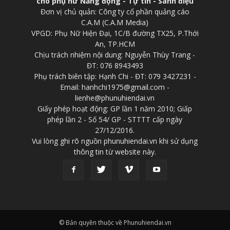
cho phụ nữ Năng động - Tự tin - Sành điệu
Đơn vị chủ quản: Công ty cổ phần quảng cáo
C.A.M (C.A.M Media)
VPGD: Phụ Nữ Hiện Đại, 1C/B đường TX25, P.Thới
An, TP.HCM
Chịu trách nhiệm nội dung: Nguyễn Thùy Trang -
ĐT: 076 8943493
Phụ trách biên tập: Hạnh Chi - ĐT: 079 3427231 -
Email: hanhchi1975@gmail.com -
lienhe@phunuhiendai.vn
Giấy phép hoạt động: GP lần 1 năm 2010; Giấp
phép lần 2 - Số 54/ GP - STTTT cấp ngày
27/12/2016.
Vui lòng ghi rõ nguồn phunuhiendai.vn khi sử dụng
thông tin từ website này.
© Bản quyền thuộc về Phunuhiendai.vn