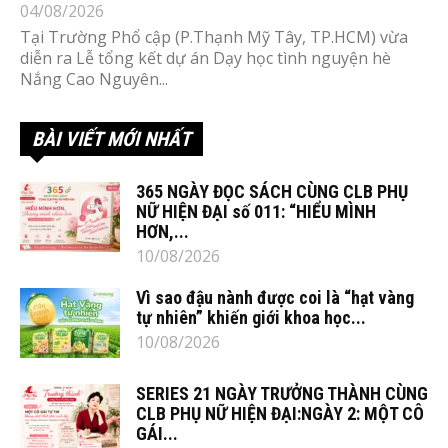
04/08/2026
Tại Trường Phổ cập (P.Thạnh Mỹ Tây, TP.HCM) vừa
diễn ra Lễ tổng kết dự án Dạy học tình nguyện hè
Nắng Cao Nguyên...
BÀI VIẾT MỚI NHẤT
365 NGÀY ĐỌC SÁCH CÙNG CLB PHỤ
NỮ HIỆN ĐẠI số 011: “HIỂU MÌNH
HƠN,...
10/08/2026
Vì sao đậu nành được coi là “hạt vàng
tự nhiên” khiến giới khoa học...
10/08/2026
SERIES 21 NGÀY TRƯỞNG THÀNH CÙNG
CLB PHỤ NỮ HIỆN ĐẠI:NGÀY 2: MỘT CÔ
GÁI...