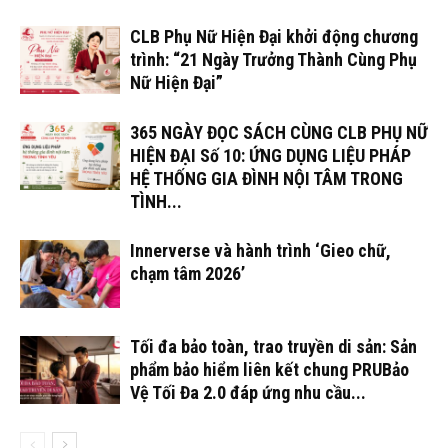
CLB Phụ Nữ Hiện Đại khởi động chương
trình: “21 Ngày Trưởng Thành Cùng Phụ
Nữ Hiện Đại”
365 NGÀY ĐỌC SÁCH CÙNG CLB PHỤ NỮ
HIỆN ĐẠI Số 10: ỨNG DỤNG LIỆU PHÁP
HỆ THỐNG GIA ĐÌNH NỘI TÂM TRONG
TÌNH...
Innerverse và hành trình ‘Gieo chữ,
chạm tâm 2026’
Tối đa bảo toàn, trao truyền di sản: Sản
phẩm bảo hiểm liên kết chung PRUBảo
Vệ Tối Đa 2.0 đáp ứng nhu cầu...