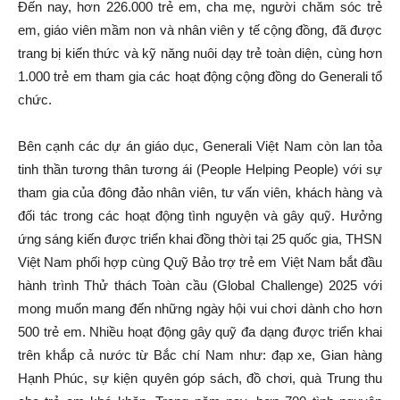
Đến nay, hơn 226.000 trẻ em, cha mẹ, người chăm sóc trẻ
em, giáo viên mầm non và nhân viên y tế cộng đồng, đã được
trang bị kiến thức và kỹ năng nuôi dạy trẻ toàn diện, cùng hơn
1.000 trẻ em tham gia các hoạt động cộng đồng do Generali tổ
chức.
Bên cạnh các dự án giáo dục, Generali Việt Nam còn lan tỏa
tinh thần tương thân tương ái (People Helping People) với sự
tham gia của đông đảo nhân viên, tư vấn viên, khách hàng và
đối tác trong các hoạt động tình nguyện và gây quỹ. Hưởng
ứng sáng kiến được triển khai đồng thời tại 25 quốc gia, THSN
Việt Nam phối hợp cùng Quỹ Bảo trợ trẻ em Việt Nam bắt đầu
hành trình Thử thách Toàn cầu (Global Challenge) 2025 với
mong muốn mang đến những ngày hội vui chơi dành cho hơn
500 trẻ em. Nhiều hoạt động gây quỹ đa dạng được triển khai
trên khắp cả nước từ Bắc chí Nam như: đạp xe, Gian hàng
Hạnh Phúc, sự kiện quyên góp sách, đồ chơi, quà Trung thu