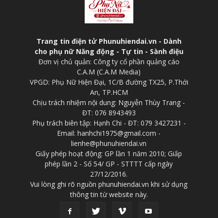
Trang tin điện tử Phunuhiendai.vn - Dành
cho phụ nữ Năng động - Tự tin - Sành điệu
Đơn vị chủ quản: Công ty cổ phần quảng cáo
C.A.M (C.A.M Media)
VPGD: Phụ Nữ Hiện Đại, 1C/B đường TX25, P.Thới
An, TP.HCM
Chịu trách nhiệm nội dung: Nguyễn Thùy Trang -
ĐT: 076 8943493
Phụ trách biên tập: Hạnh Chi - ĐT: 079 3427231 -
Email: hanhchi1975@gmail.com -
lienhe@phunuhiendai.vn
Giấy phép hoạt động: GP lần 1 năm 2010; Giấp
phép lần 2 - Số 54/ GP - STTTT cấp ngày
27/12/2016.
Vui lòng ghi rõ nguồn phunuhiendai.vn khi sử dụng
thông tin từ website này.