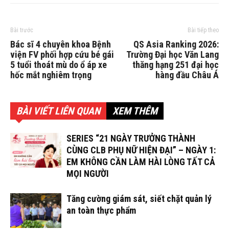
Bài trước
Bài tiếp theo
Bác sĩ 4 chuyên khoa Bệnh
QS Asia Ranking 2026:
viện FV phối hợp cứu bé gái
Trường Đại học Văn Lang
5 tuổi thoát mù do ổ áp xe
thăng hạng 251 đại học
hốc mắt nghiêm trọng
hàng đầu Châu Á
BÀI VIẾT LIÊN QUAN
XEM THÊM
SERIES “21 NGÀY TRƯỞNG THÀNH
CÙNG CLB PHỤ NỮ HIỆN ĐẠI” – NGÀY 1:
EM KHÔNG CẦN LÀM HÀI LÒNG TẤT CẢ
MỌI NGƯỜI
Tăng cường giám sát, siết chặt quản lý
an toàn thực phẩm