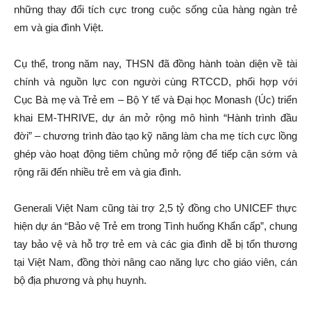
những thay đổi tích cực trong cuộc sống của hàng ngàn trẻ
em và gia đình Việt.
Cụ thể, trong năm nay, THSN đã đồng hành toàn diện về tài
chính và nguồn lực con người cùng RTCCD, phối hợp với
Cục Bà mẹ và Trẻ em – Bộ Y tế và Đại học Monash (Úc) triển
khai EM-THRIVE, dự án mở rộng mô hình “Hành trình đầu
đời” – chương trình đào tạo kỹ năng làm cha mẹ tích cực lồng
ghép vào hoạt động tiêm chủng mở rộng để tiếp cận sớm và
rộng rãi đến nhiều trẻ em và gia đình.
Generali Việt Nam cũng tài trợ 2,5 tỷ đồng cho UNICEF thực
hiện dự án “Bảo vệ Trẻ em trong Tình huống Khẩn cấp”, chung
tay bảo vệ và hỗ trợ trẻ em và các gia đình dễ bị tổn thương
tại Việt Nam, đồng thời nâng cao năng lực cho giáo viên, cán
bộ địa phương và phụ huynh.