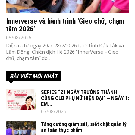
Innerverse và hành trình ‘Gieo chữ, chạm
tâm 2026’
05/08/2026
Diễn ra từ ngày 20/7-28/7/2026 tại 2 tỉnh Đắk Lắk và
Lâm Đồng, Chiến dịch Hè 2026 “InnerVerse – Gieo
chữ, chạm tâm” do...
BÀI VIẾT MỚI NHẤT
SERIES “21 NGÀY TRƯỞNG THÀNH
CÙNG CLB PHỤ NỮ HIỆN ĐẠI” – NGÀY 1:
EM...
07/08/2026
Tăng cường giám sát, siết chặt quản lý
an toàn thực phẩm