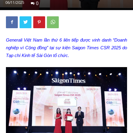
06/11/2025
0
Generali Việt Nam lần thứ 6 liên tiếp được vinh danh “Doanh
nghiệp vì Cộng đồng” tại sự kiện Saigon Times CSR 2025 do
Tạp chí Kinh tế Sài Gòn tổ chức.