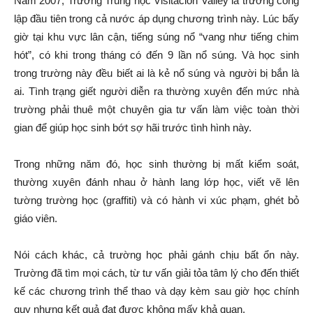
Năm 2007, Trường Trung học Visitacion Valley là trường công
lập đầu tiên trong cả nước áp dụng chương trình này. Lúc bấy
giờ tại khu vực lân cận, tiếng súng nổ “vang như tiếng chim
hót”, có khi trong tháng có đến 9 lần nổ súng. Và học sinh
trong trường này đều biết ai là kẻ nổ súng và người bị bắn là
ai. Tình trạng giết người diễn ra thường xuyên đến mức nhà
trường phải thuê một chuyên gia tư vấn làm việc toàn thời
gian để giúp học sinh bớt sợ hãi trước tình hình này.
Trong những năm đó, học sinh thường bị mất kiểm soát,
thường xuyên đánh nhau ở hành lang lớp học, viết vẽ lên
tường trường học (graffiti) và có hành vi xúc phạm, ghét bỏ
giáo viên.
Nói cách khác, cả trường học phải gánh chịu bất ổn này.
Trường đã tìm mọi cách, từ tư vấn giải tỏa tâm lý cho đến thiết
kế các chương trình thể thao và dạy kèm sau giờ học chính
quy nhưng kết quả đạt được không mấy khả quan.