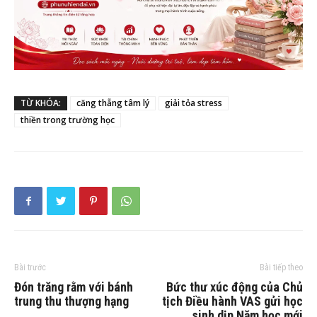
TỪ KHÓA:
căng thẵng tâm lý
giải tỏa stress
thiền trong trường học
Bài trước
Bài tiếp theo
Đón trăng rằm với bánh
Bức thư xúc động của Chủ
trung thu thượng hạng
tịch Điều hành VAS gửi học
sinh dịp Năm học mới