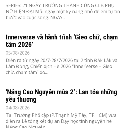
SERIES: 21 NGÀY TRƯỞNG THÀNH CÙNG CLB PHỤ
NỮ HIỆN ĐẠI Mỗi ngày một kỹ năng nhỏ để em tự tin
bước vào cuộc sống. NGÀY...
Innerverse và hành trình ‘Gieo chữ, chạm
tâm 2026’
05/08/2026
Diễn ra từ ngày 20/7-28/7/2026 tại 2 tỉnh Đắk Lắk và
Lâm Đồng, Chiến dịch Hè 2026 “InnerVerse – Gieo
chữ, chạm tâm” do...
‘Nắng Cao Nguyên mùa 2’: Lan tỏa những
yêu thương
04/08/2026
Tại Trường Phổ cập (P.Thạnh Mỹ Tây, TP.HCM) vừa
diễn ra Lễ tổng kết dự án Dạy học tình nguyện hè
Nắng Cao Nguyên...