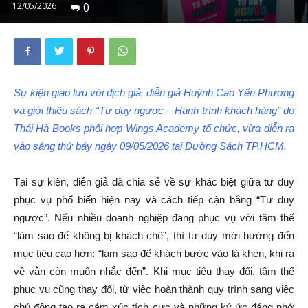
12/05/2026
0
Sự kiện giao lưu với dịch giả, diễn giả Huỳnh Cao Yến Phương
và giới thiệu sách “Tư duy ngược – Hành trình khách hàng” do
Thái Hà Books phối hợp Wings Academy tổ chức, vừa diễn ra
vào sáng thứ bảy ngày 09/05/2026 tại Đường Sách TP.HCM.
Tại sự kiện, diễn giả đã chia sẻ về sự khác biệt giữa tư duy
phục vụ phổ biến hiện nay và cách tiếp cận bằng “Tư duy
ngược”. Nếu nhiều doanh nghiệp đang phục vụ với tâm thế
“làm sao để không bị khách chê”, thì tư duy mới hướng đến
mục tiêu cao hơn: “làm sao để khách bước vào là khen, khi ra
về vẫn còn muốn nhắc đến”. Khi mục tiêu thay đổi, tâm thế
phục vụ cũng thay đổi, từ việc hoàn thành quy trình sang việc
chủ động tạo ra cảm xúc tích cực và những ký ức đáng nhớ