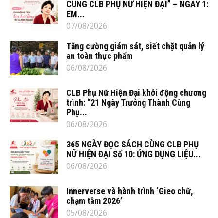
CÙNG CLB PHỤ NỮ HIỆN ĐẠI” – NGÀY 1:
EM...
07/08/2026
Tăng cường giám sát, siết chặt quản lý
an toàn thực phẩm
06/08/2026
CLB Phụ Nữ Hiện Đại khởi động chương
trình: “21 Ngày Trưởng Thành Cùng
Phụ...
06/08/2026
365 NGÀY ĐỌC SÁCH CÙNG CLB PHỤ
NỮ HIỆN ĐẠI Số 10: ỨNG DỤNG LIỆU...
06/08/2026
Innerverse và hành trình ‘Gieo chữ,
chạm tâm 2026’
05/08/2026