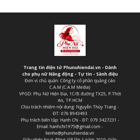
Trang tin điện tử Phunuhiendai.vn - Dành
cho phụ nữ Năng động - Tự tin - Sành điệu
Đơn vị chủ quản: Công ty cổ phần quảng cáo
C.A.M (C.A.M Media)
VPGD: Phụ Nữ Hiện Đại, 1C/B đường TX25, P.Thới
An, TP.HCM
Chịu trách nhiệm nội dung: Nguyễn Thùy Trang -
ĐT: 076 8943493
Phụ trách biên tập: Hạnh Chi - ĐT: 079 3427231 -
Email: hanhchi1975@gmail.com -
lienhe@phunuhiendai.vn
Giấy phép hoạt động: GP lần 1 năm 2010; Giấp