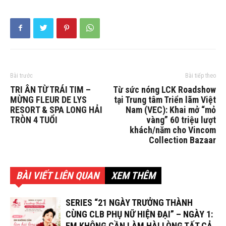
Bài trước
Bài tiếp theo
TRI ÂN TỪ TRÁI TIM –
Từ sức nóng LCK Roadshow
MỪNG FLEUR DE LYS
tại Trung tâm Triển lãm Việt
RESORT & SPA LONG HẢI
Nam (VEC): Khai mở “mỏ
TRÒN 4 TUỔI
vàng” 60 triệu lượt
khách/năm cho Vincom
Collection Bazaar
BÀI VIẾT LIÊN QUAN
XEM THÊM
SERIES “21 NGÀY TRƯỞNG THÀNH
CÙNG CLB PHỤ NỮ HIỆN ĐẠI” – NGÀY 1:
EM KHÔNG CẦN LÀM HÀI LÒNG TẤT CẢ