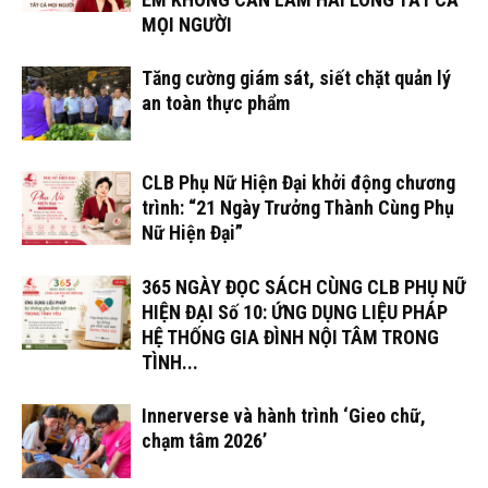
MỌI NGƯỜI
Tăng cường giám sát, siết chặt quản lý
an toàn thực phẩm
CLB Phụ Nữ Hiện Đại khởi động chương
trình: “21 Ngày Trưởng Thành Cùng Phụ
Nữ Hiện Đại”
365 NGÀY ĐỌC SÁCH CÙNG CLB PHỤ NỮ
HIỆN ĐẠI Số 10: ỨNG DỤNG LIỆU PHÁP
HỆ THỐNG GIA ĐÌNH NỘI TÂM TRONG
TÌNH...
Innerverse và hành trình ‘Gieo chữ,
chạm tâm 2026’