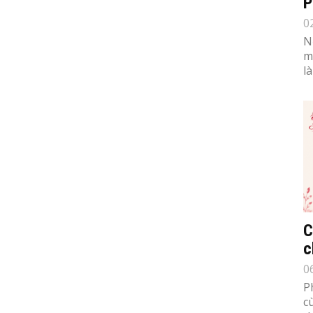
P
0
N
m
l
C
c
0
P
c