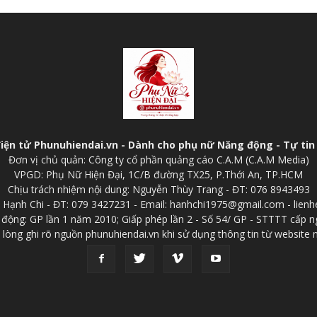
điện tử Phunuhiendai.vn - Dành cho phụ nữ Năng động - Tự tin 
Đơn vị chủ quản: Công ty cổ phần quảng cáo C.A.M (C.A.M Media)
VPGD: Phụ Nữ Hiện Đại, 1C/B đường TX25, P.Thới An, TP.HCM
Chịu trách nhiệm nội dung: Nguyễn Thùy Trang - ĐT: 076 8943493
p: Hạnh Chi - ĐT: 079 3427231 - Email: hanhchi1975@gmail.com - lien
 động: GP lần 1 năm 2010; Giấp phép lần 2 - Số 54/ GP - STTTT cấp n
 lòng ghi rõ nguồn phunuhiendai.vn khi sử dụng thông tin từ website 