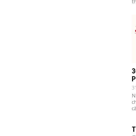
th
3
P
3
N
c
c
T