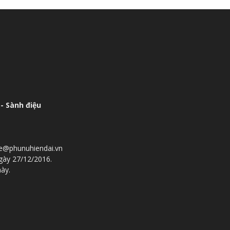
- Sành điệu
he@phunuhiendai.vn
gày 27/12/2016.
này.