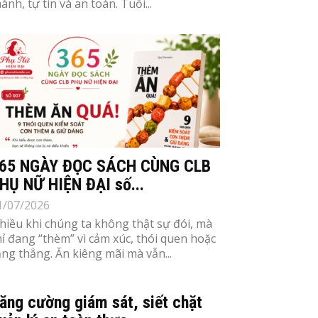
ành, tự tin và an toàn. Tuổi...
65 NGÀY ĐỌC SÁCH CÙNG CLB
HỤ NỮ HIỆN ĐẠI số...
1/07/2026
hiều khi chúng ta không thật sự đói, mà
hỉ đang “thèm” vì cảm xúc, thói quen hoặc
ăng thẳng. Ăn kiêng mãi mà vẫn...
ăng cường giám sát, siết chặt