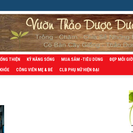
SỐNG THIỆN
KỸ NĂNG SỐNG
MUA SẮM -TIÊU DÙNG
ĐẸP MỖI GIỜ
 KHỎE
CÔNG VIÊN MẸ & BÉ
CLB PHỤ NỮ HIỆN ĐẠI