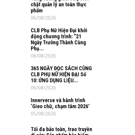
chặt quản lý an toàn thực
phẩm
06/08/2026
CLB Phụ Nữ Hiện Đại khởi
động chương trình: “21
Ngày Trưởng Thành Cùng
Phụ...
06/08/2026
365 NGÀY ĐỌC SÁCH CÙNG
CLB PHỤ NỮ HIỆN ĐẠI Số
10: ỨNG DỤNG LIỆU...
06/08/2026
Innerverse và hành trình
‘Gieo chữ, chạm tâm 2026’
05/08/2026
Tối đa bảo toàn, trao truyền