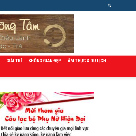
GIẢI TRÍ
KHÔNG GIAN ĐẸP
ẨM THỰC & DU LỊCH