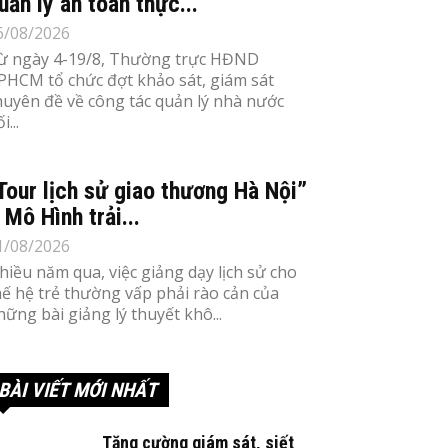
uản lý an toàn thực...
6/08/2026
ừ ngày 4-19/8, Thường trực HĐND
PHCM tổ chức đợt khảo sát, giám sát
huyên đề về công tác quản lý nhà nước
i...
Tour lịch sử giao thương Hà Nội”
 Mô Hình trải...
1/08/2026
hiều năm qua, việc giảng dạy lịch sử cho
hế hệ trẻ thường vấp phải rào cản của
hững bài giảng lý thuyết khô...
BÀI VIẾT MỚI NHẤT
Tăng cường giám sát, siết