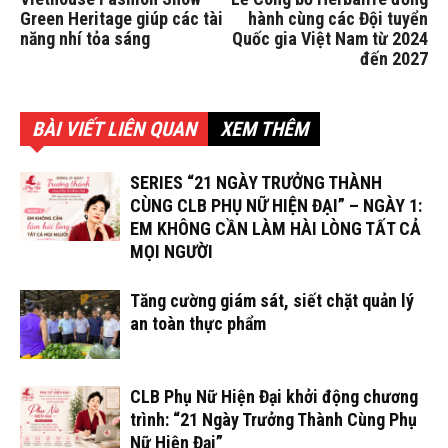
Green Heritage giúp các tài
hành cùng các Đội tuyển
năng nhí tỏa sáng
Quốc gia Việt Nam từ 2024
đến 2027
BÀI VIẾT LIÊN QUAN
XEM THÊM
SERIES “21 NGÀY TRƯỞNG THÀNH
CÙNG CLB PHỤ NỮ HIỆN ĐẠI” – NGÀY 1:
EM KHÔNG CẦN LÀM HÀI LÒNG TẤT CẢ
MỌI NGƯỜI
Tăng cường giám sát, siết chặt quản lý
an toàn thực phẩm
CLB Phụ Nữ Hiện Đại khởi động chương
trình: “21 Ngày Trưởng Thành Cùng Phụ
Nữ Hiện Đại”