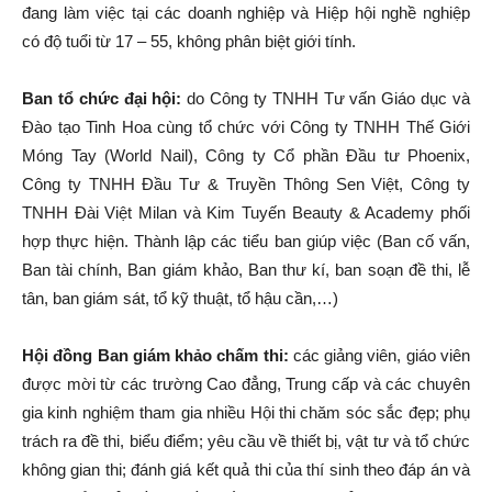
đang làm việc tại các doanh nghiệp và Hiệp hội nghề nghiệp
có độ tuổi từ 17 – 55, không phân biệt giới tính.
Ban tổ chức đại hội:
do Công ty TNHH Tư vấn Giáo dục và
Đào tạo Tinh Hoa cùng tổ chức với Công ty TNHH Thế Giới
Móng Tay (World Nail), Công ty Cổ phần Đầu tư Phoenix,
Công ty TNHH Đầu Tư & Truyền Thông Sen Việt, Công ty
TNHH Đài Việt Milan và Kim Tuyến Beauty & Academy phối
hợp thực hiện. Thành lập các tiểu ban giúp việc (Ban cố vấn,
Ban tài chính, Ban giám khảo, Ban thư kí, ban soạn đề thi, lễ
tân, ban giám sát, tổ kỹ thuật, tổ hậu cần,…)
Hội đồng Ban giám khảo chấm thi:
các giảng viên, giáo viên
được mời từ các trường Cao đẳng, Trung cấp và các chuyên
gia kinh nghiệm tham gia nhiều Hội thi chăm sóc sắc đẹp; phụ
trách ra đề thi, biểu điểm; yêu cầu về thiết bị, vật tư và tổ chức
không gian thi; đánh giá kết quả thi của thí sinh theo đáp án và