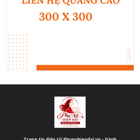
Trang tin điện tử Phunuhiendai.vn - Dành