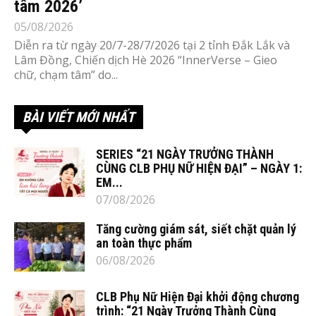
tâm 2026’
05/08/2026
Diễn ra từ ngày 20/7-28/7/2026 tại 2 tỉnh Đắk Lắk và
Lâm Đồng, Chiến dịch Hè 2026 “InnerVerse – Gieo
chữ, chạm tâm” do...
BÀI VIẾT MỚI NHẤT
SERIES “21 NGÀY TRƯỞNG THÀNH
CÙNG CLB PHỤ NỮ HIỆN ĐẠI” – NGÀY 1:
EM...
07/08/2026
Tăng cường giám sát, siết chặt quản lý
an toàn thực phẩm
06/08/2026
CLB Phụ Nữ Hiện Đại khởi động chương
trình: “21 Ngày Trưởng Thành Cùng