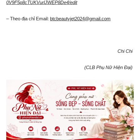
0V9F5p8cTUKVurlJWEP8De4/edit
– Theo địa chỉ Email:
btcbeautyjet2024@gmail.com
Chi Chi
(CLB Phụ Nữ Hiện Đại)