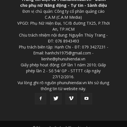
cho phụ nữ Năng động - Tự tin - Sành điệu
Đơn vị chủ quản: Công ty cổ phần quảng cáo
C.A.M (C.A.M Media)
VPGD: Phụ Nữ Hiện Đại, 1C/B đường TX25, P.Thới
An, TP.HCM
Chịu trách nhiệm nội dung: Nguyễn Thùy Trang -
ĐT: 076 8943493
Phụ trách biên tập: Hạnh Chi - ĐT: 079 3427231 -
Email: hanhchi1975@gmail.com -
lienhe@phunuhiendai.vn
Giấy phép hoạt động: GP lần 1 năm 2010; Giấp
phép lần 2 - Số 54/ GP - STTTT cấp ngày
27/12/2016.
Vui lòng ghi rõ nguồn phunuhiendai.vn khi sử dụng
thông tin từ website này.