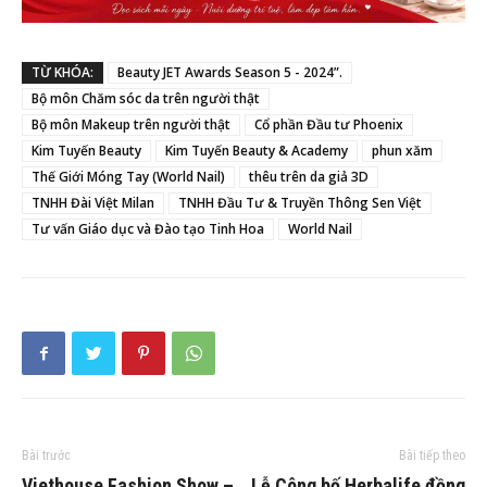
TỪ KHÓA:
Beauty JET Awards Season 5 - 2024”.
Bộ môn Chăm sóc da trên người thật
Bộ môn Makeup trên người thật
Cổ phần Đầu tư Phoenix
Kim Tuyến Beauty
Kim Tuyến Beauty & Academy
phun xăm
Thế Giới Móng Tay (World Nail)
thêu trên da giả 3D
TNHH Đài Việt Milan
TNHH Đầu Tư & Truyền Thông Sen Việt
Tư vấn Giáo dục và Đào tạo Tinh Hoa
World Nail
Bài trước
Bài tiếp theo
Viethouse Fashion Show –
Lễ Công bố Herbalife đồng