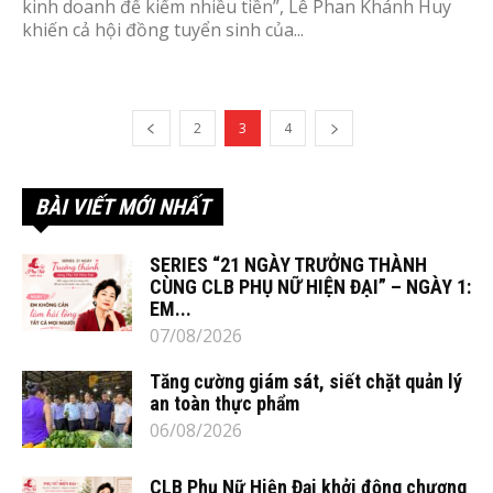
kinh doanh để kiếm nhiều tiền”, Lê Phan Khánh Huy
khiến cả hội đồng tuyển sinh của...
2
3
4
BÀI VIẾT MỚI NHẤT
SERIES “21 NGÀY TRƯỞNG THÀNH
CÙNG CLB PHỤ NỮ HIỆN ĐẠI” – NGÀY 1:
EM...
07/08/2026
Tăng cường giám sát, siết chặt quản lý
an toàn thực phẩm
06/08/2026
CLB Phụ Nữ Hiện Đại khởi động chương