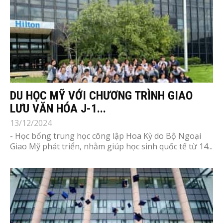
DU HỌC MỸ VỚI CHƯƠNG TRÌNH GIAO
LƯU VĂN HÓA J-1...
13/12/2024
- Học bổng trung học công lập Hoa Kỳ do Bộ Ngoại
Giao Mỹ phát triển, nhằm giúp học sinh quốc tế từ 14...