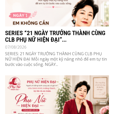
SERIES “21 NGÀY TRƯỞNG THÀNH CÙNG
CLB PHỤ NỮ HIỆN ĐẠI”...
07/08/2026
SERIES: 21 NGÀY TRƯỞNG THÀNH CÙNG CLB PHỤ
NỮ HIỆN ĐẠI Mỗi ngày một kỹ năng nhỏ để em tự tin
bước vào cuộc sống. NGÀY...