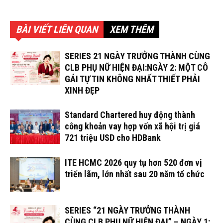
BÀI VIẾT LIÊN QUAN
XEM THÊM
SERIES 21 NGÀY TRƯỞNG THÀNH CÙNG
CLB PHỤ NỮ HIỆN ĐẠI:NGÀY 2: MỘT CÔ
GÁI TỰ TIN KHÔNG NHẤT THIẾT PHẢI
XINH ĐẸP
Standard Chartered huy động thành
công khoản vay hợp vốn xã hội trị giá
721 triệu USD cho HDBank
ITE HCMC 2026 quy tụ hơn 520 đơn vị
triển lãm, lớn nhất sau 20 năm tổ chức
SERIES “21 NGÀY TRƯỞNG THÀNH
CÙNG CLB PHỤ NỮ HIỆN ĐẠI” – NGÀY 1: