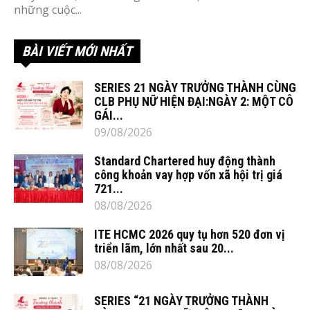
những cuộc...
BÀI VIẾT MỚI NHẤT
SERIES 21 NGÀY TRƯỞNG THÀNH CÙNG
CLB PHỤ NỮ HIỆN ĐẠI:NGÀY 2: MỘT CÔ
GÁI...
09/08/2026
Standard Chartered huy động thành
công khoản vay hợp vốn xã hội trị giá
721...
08/08/2026
ITE HCMC 2026 quy tụ hơn 520 đơn vị
triển lãm, lớn nhất sau 20...
08/08/2026
SERIES “21 NGÀY TRƯỞNG THÀNH