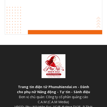
Trang tin điện tử Phunuhiendai.vn - Dành
cho phụ nữ Năng động - Tự tin - Sành điệu
Đơn vị chủ quản: Công ty cổ phần quảng cáo
C.A.M (C.A.M Media)
VPGD: Phụ Nữ Hiện Đại, 1C/B đường TX25, P.Thới