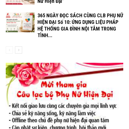
Nữ Hiện Đại”
365 NGÀY ĐỌC SÁCH CÙNG CLB PHỤ NỮ
HIỆN ĐẠI Số 10: ỨNG DỤNG LIỆU PHÁP
HỆ THỐNG GIA ĐÌNH NỘI TÂM TRONG
TÌNH...