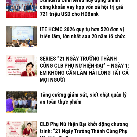
công khoản vay hợp vốn xã hội trị giá
721 triệu USD cho HDBank
ITE HCMC 2026 quy tụ hơn 520 đơn vị
triển lãm, lớn nhất sau 20 năm tổ chức
SERIES “21 NGÀY TRƯỞNG THÀNH
CÙNG CLB PHỤ NỮ HIỆN ĐẠI” – NGÀY 1:
EM KHÔNG CẦN LÀM HÀI LÒNG TẤT CẢ
MỌI NGƯỜI
Tăng cường giám sát, siết chặt quản lý
an toàn thực phẩm
CLB Phụ Nữ Hiện Đại khởi động chương
trình: “21 Ngày Trưởng Thành Cùng Phụ