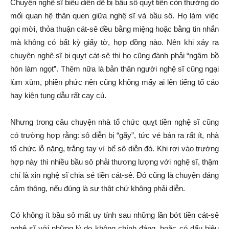
Chuyện nghệ sĩ biểu diễn dễ bị bầu sô quỵt tiền còn thường do
mối quan hệ thân quen giữa nghệ sĩ và bầu sô. Họ làm việc
gọi mời, thỏa thuận cát-sê đều bằng miệng hoặc bằng tin nhắn
mà không có bất kỳ giấy tờ, hợp đồng nào. Nên khi xảy ra
chuyện nghệ sĩ bị quỵt cát-sê thì họ cũng đành phải “ngậm bồ
hòn làm ngọt”. Thêm nữa là bản thân người nghệ sĩ cũng ngại
lùm xùm, phiền phức nên cũng không mấy ai lên tiếng tố cáo
hay kiện tụng dẫu rất cay cú.
Nhưng trong câu chuyện nhà tổ chức quỵt tiền nghệ sĩ cũng
có trường hợp rằng: sô diễn bị “gãy”, tức vé bán ra rất ít, nhà
tổ chức lỗ nặng, trắng tay vì bể sô diễn đó. Khi rơi vào trường
hợp này thì nhiều bầu sô phải thương lượng với nghệ sĩ, thậm
chí là xin nghệ sĩ chia sẻ tiền cát-sê. Ðó cũng là chuyện đáng
cảm thông, nếu đúng là sự thật chứ không phải diễn.
Có không ít bầu sô mất uy tính sau những lần bớt tiền cát-sê
nghệ sĩ với những lý do không chính đáng, hoặc có dấu hiệu