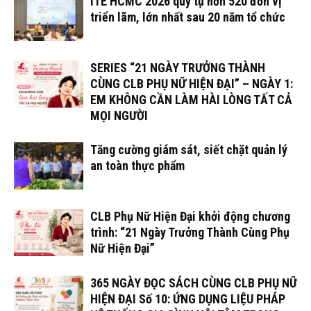
ITE HCMC 2026 quy tụ hơn 520 đơn vị
triển lãm, lớn nhất sau 20 năm tổ chức
SERIES “21 NGÀY TRƯỞNG THÀNH
CÙNG CLB PHỤ NỮ HIỆN ĐẠI” – NGÀY 1:
EM KHÔNG CẦN LÀM HÀI LÒNG TẤT CẢ
MỌI NGƯỜI
Tăng cường giám sát, siết chặt quản lý
an toàn thực phẩm
CLB Phụ Nữ Hiện Đại khởi động chương
trình: “21 Ngày Trưởng Thành Cùng Phụ
Nữ Hiện Đại”
365 NGÀY ĐỌC SÁCH CÙNG CLB PHỤ NỮ
HIỆN ĐẠI Số 10: ỨNG DỤNG LIỆU PHÁP