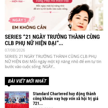
SERIES “21 NGÀY TRƯỞNG THÀNH CÙNG
CLB PHỤ NỮ HIỆN ĐẠI”...
07/08/2026
SERIES: 21 NGÀY TRƯỞNG THÀNH CÙNG CLB PHỤ
NỮ HIỆN ĐẠI Mỗi ngày một kỹ năng nhỏ để em tự tin
bước vào cuộc sống. NGÀY...
BÀI VIẾT MỚI NHẤT
Standard Chartered huy động thành
công khoản vay hợp vốn xã hội trị giá
721...