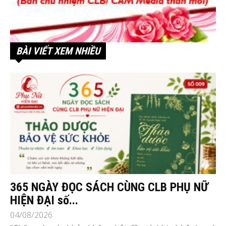
BÀI VIẾT XEM NHIỀU
365 NGÀY ĐỌC SÁCH CÙNG CLB PHỤ NỮ
HIỆN ĐẠI số...
04/08/2026