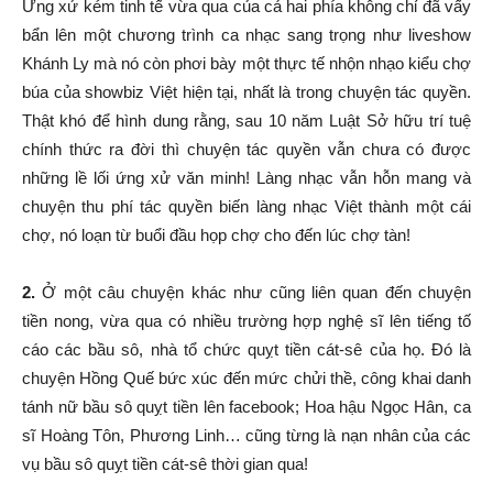
Ứng xử kém tinh tế vừa qua của cả hai phía không chỉ đã vấy
bẩn lên một chương trình ca nhạc sang trọng như liveshow
Khánh Ly mà nó còn phơi bày một thực tế nhộn nhạo kiểu chợ
búa của showbiz Việt hiện tại, nhất là trong chuyện tác quyền.
Thật khó để hình dung rằng, sau 10 năm Luật Sở hữu trí tuệ
chính thức ra đời thì chuyện tác quyền vẫn chưa có được
những lề lối ứng xử văn minh! Làng nhạc vẫn hỗn mang và
chuyện thu phí tác quyền biến làng nhạc Việt thành một cái
chợ, nó loạn từ buổi đầu họp chợ cho đến lúc chợ tàn!
2.
Ở một câu chuyện khác như cũng liên quan đến chuyện
tiền nong, vừa qua có nhiều trường hợp nghệ sĩ lên tiếng tố
cáo các bầu sô, nhà tổ chức quỵt tiền cát-sê của họ. Ðó là
chuyện Hồng Quế bức xúc đến mức chửi thề, công khai danh
tánh nữ bầu sô quỵt tiền lên facebook; Hoa hậu Ngọc Hân, ca
sĩ Hoàng Tôn, Phương Linh… cũng từng là nạn nhân của các
vụ bầu sô quỵt tiền cát-sê thời gian qua!