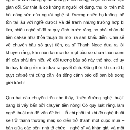
gian dối. Sự thật là có không ít người lợi dụng, thu lợi trên mồ
hôi công sức của người nghệ sĩ. Ðương nhiên họ không thể
tồn tại lâu với nghề được! Và để tránh những trường hợp bị
lừa, nhiều nghệ sĩ đã ra quy định trước rằng, họ phải nhận đủ
tiền cát-sê như thỏa thuận thì mới ra sân khấu diễn. Chia sẻ
về chuyện bầu sô quỵt tiền, ca sĩ Thanh Ngọc đưa ra lời
khuyên rằng, khi nhận lời mời từ một bầu sô chưa thân quen
thì cần phải tìm hiểu về đối tượng bầu sô này thế nào, có uy
tín hay không rồi mới đưa ra quyết định. Ðồng thời khi ca sĩ bị
quỵt cát-sê thì cũng cần lên tiếng cảnh báo để bạn bè trong
giới tránh!
Qua hai câu chuyện trên cho thấy, “thiên đường nghệ thuật”
đang bị vấy bẩn bởi chuyện tiền nông! Có quy luật rằng, làm
nghệ thuật mà để vấn đề lời – lỗ chi phối thì khi đó nghệ thuật
sẽ trở thành thương mại; sô diễn trở thành một cuộc mua –
bán giữa các bên: nhà tổ chức – nghệ sĩ và khán giả, và một