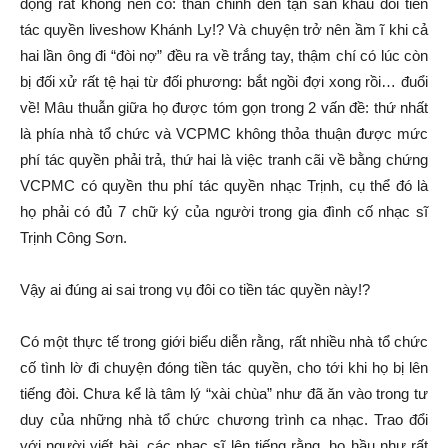
động rất không nên có: thân chinh đến tận sân khấu đòi tiền
tác quyền liveshow Khánh Ly!? Và chuyện trở nên ầm ĩ khi cả
hai lần ông đi “đòi nợ” đều ra về trắng tay, thậm chí có lúc còn
bị đối xử rất tệ hại từ đối phương: bắt ngồi đợi xong rồi… đuổi
về! Mâu thuẫn giữa họ được tóm gọn trong 2 vấn đề: thứ nhất
là phía nhà tổ chức và VCPMC không thỏa thuận được mức
phí tác quyền phải trả, thứ hai là việc tranh cãi về bằng chứng
VCPMC có quyền thu phí tác quyền nhạc Trịnh, cụ thể đó là
họ phải có đủ 7 chữ ký của người trong gia đình cố nhạc sĩ
Trịnh Công Sơn.
Vậy ai đúng ai sai trong vụ đôi co tiền tác quyền này!?
Có một thực tế trong giới biểu diễn rằng, rất nhiều nhà tổ chức
cố tình lờ đi chuyện đóng tiền tác quyền, cho tới khi họ bị lên
tiếng đòi. Chưa kể là tâm lý “xài chùa” như đã ăn vào trong tư
duy của những nhà tổ chức chương trình ca nhạc. Trao đổi
với người viết bài, các nhạc sĩ lên tiếng rằng, họ hầu như rất