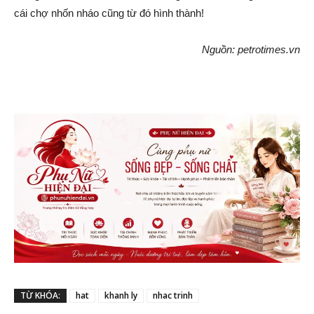
cái chợ nhốn nháo cũng từ đó hình thành!
Nguồn: petrotimes.vn
TỪ KHÓA:
hat
khanh ly
nhac trinh