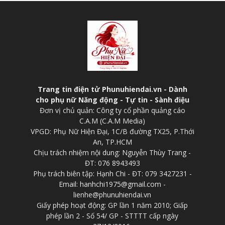
Trang tin điện tử Phunuhiendai.vn - Dành
cho phụ nữ Năng động - Tự tin - Sành điệu
Đơn vị chủ quản: Công ty cổ phần quảng cáo
C.A.M (C.A.M Media)
VPGD: Phụ Nữ Hiện Đại, 1C/B đường TX25, P.Thới
An, TP.HCM
Chịu trách nhiệm nội dung: Nguyễn Thùy Trang -
ĐT: 076 8943493
Phụ trách biên tập: Hạnh Chi - ĐT: 079 3427231 -
Email: hanhchi1975@gmail.com -
lienhe@phunuhiendai.vn
Giấy phép hoạt động: GP lần 1 năm 2010; Giấp
phép lần 2 - Số 54/ GP - STTTT cấp ngày