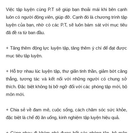
Việc tập luyện cùng P.T sẽ giúp bạn thoải mái khi bên cạnh
luôn có người động viên, giúp đỡ. Cạnh đó là chương trình tập
luyện của bạn, nhờ có các P.T, sẽ luôn bám sát với mục tiêu
đã đề ra từ ban đầu.
+ Tăng thêm động lực luyện tập, tăng thêm ý chí để đạt được
mục tiêu tập luyện.
+ Hỗ trợ nhau lúc luyện tập, thư giãn tinh thần, giảm bớt căng
thẳng, tương tác và kết nối với những người có chung sở
thích. Đặc biệt không bị bỡ ngỡ đối với các phòng tập mới, bộ
môn mới.
+ Chia sẻ về đam mê, cuộc sống, cách chăm sóc sức khỏe,
đặc biệt là chế độ ăn uống, kinh nghiệm tập luyện hiệu quả.
+ Cùng nhau đi khám phá được hết các phòng tập, bộ môn