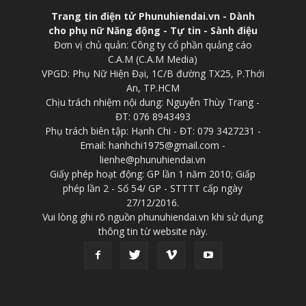
Trang tin điện tử Phunuhiendai.vn - Dành
cho phụ nữ Năng động - Tự tin - Sành điệu
Đơn vị chủ quản: Công ty cổ phần quảng cáo
C.A.M (C.A.M Media)
VPGD: Phụ Nữ Hiện Đại, 1C/B đường TX25, P.Thới
An, TP.HCM
Chịu trách nhiệm nội dung: Nguyễn Thùy Trang -
ĐT: 076 8943493
Phụ trách biên tập: Hạnh Chi - ĐT: 079 3427231 -
Email: hanhchi1975@gmail.com -
lienhe@phunuhiendai.vn
Giấy phép hoạt động: GP lần 1 năm 2010; Giấp
phép lần 2 - Số 54/ GP - STTTT cấp ngày
27/12/2016.
Vui lòng ghi rõ nguồn phunuhiendai.vn khi sử dụng
thông tin từ website này.