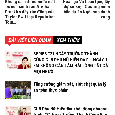
Không cầm được nước mắt
Hoa hậu Vũ Loan lộng lẫy
trước màn tri ân Aretha
dự sự kiện Casting miền
Franklin đầy xúc động của
bắc dự án Ngôi sao danh
Taylor Swift tại Reputation
vọng
Tour…
BÀI VIẾT LIÊN QUAN
XEM THÊM
SERIES “21 NGÀY TRƯỞNG THÀNH
CÙNG CLB PHỤ NỮ HIỆN ĐẠI” – NGÀY 1:
EM KHÔNG CẦN LÀM HÀI LÒNG TẤT CẢ
MỌI NGƯỜI
Tăng cường giám sát, siết chặt quản lý
an toàn thực phẩm
CLB Phụ Nữ Hiện Đại khởi động chương
trình: “21 Ngày Trưởng Thành Cùng Phụ