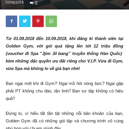
30/08/2018
0
Từ 01.09.2018 đến 10.09.2018, khi đăng kí thành viên tại
Golden Gym, với gói quà tặng lên tới 12 triệu đồng
(voucher đi Spa “Jjim Jil bang” truyền thống Hàn Quốc)
kèm những đặc quyền ưu đãi riêng cho V.I.P. Vừa đi Gym,
vừa Spa mà không lo về giá bạn nhé!
Bạn ngại mệt khi đi Gym? Ngại mồ hôi nóng bức? Ngại gặp
phải PT không chu đáo, tận tình? Bạn sợ tập không có hiệu
quả?
Đừng lo, vì hiểu tất tần tật những nỗi băn khoăn của bạn,
Golden Gym đã có những gói tập và chương trình vô cùng
phù hợp với chị em mình đây.