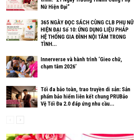
Nữ Hiện Đại”
365 NGÀY ĐỌC SÁCH CÙNG CLB PHỤ NỮ
HIỆN ĐẠI Số 10: ỨNG DỤNG LIỆU PHÁP
HỆ THỐNG GIA ĐÌNH NỘI TÂM TRONG
TÌNH...
Innerverse và hành trình ‘Gieo chữ,
chạm tâm 2026’
Tối đa bảo toàn, trao truyền di sản: Sản
phẩm bảo hiểm liên kết chung PRUBảo
Vệ Tối Đa 2.0 đáp ứng nhu cầu...