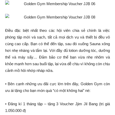
Điều đặc biệt nhất theo các hội viên chia sẻ chính là việc
phòng tập mới và sạch, tất cả mọi dịch vụ và thiết bị đều vô
cùng cao cấp. Bạn có thể đến tập, sau đó xuống Sauna xông
hơi nhẹ nhàng và tắm lại. Với đầy đủ lotion dưỡng tóc, dưỡng
thể và máy sấy… Đảm bảo cơ thể bạn vừa nhẹ nhõm và
khỏe mạnh hơn sau buổi tập, lại vừa dễ chịu vì không còn chịu
cảnh mồ hôi nhớp nháp nữa.
• Bên cạnh những ưu đãi cực lớn trên đây, Golden Gym còn
ưu ái tặng cho bạn món quà “có một không hai” nè:
• Đăng kí 1 tháng tập – tặng 3 Voucher Jjim Jil Bang (trị giá
1.050.000 đ)