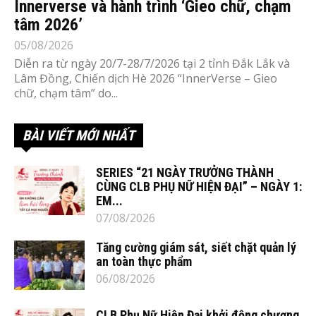
Innerverse và hành trình ‘Gieo chữ, chạm
tâm 2026’
05/08/2026
Diễn ra từ ngày 20/7-28/7/2026 tại 2 tỉnh Đắk Lắk và
Lâm Đồng, Chiến dịch Hè 2026 “InnerVerse – Gieo
chữ, chạm tâm” do...
BÀI VIẾT MỚI NHẤT
SERIES “21 NGÀY TRƯỞNG THÀNH
CÙNG CLB PHỤ NỮ HIỆN ĐẠI” – NGÀY 1:
EM...
07/08/2026
Tăng cường giám sát, siết chặt quản lý
an toàn thực phẩm
06/08/2026
CLB Phụ Nữ Hiện Đại khởi động chương