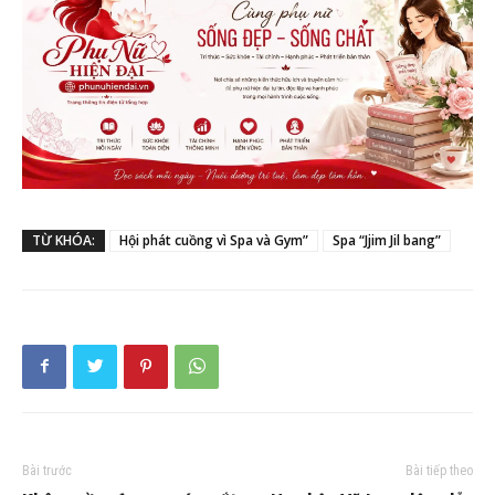
TỪ KHÓA:
Hội phát cuồng vì Spa và Gym”
Spa “Jjim Jil bang”
Bài trước
Bài tiếp theo