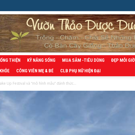
SỐNG THIỆN
KỸ NĂNG SỐNG
MUA SẮM -TIÊU DÙNG
ĐẸP MỖI GIỜ
 KHỎE
CÔNG VIÊN MẸ & BÉ
CLB PHỤ NỮ HIỆN ĐẠI
ke Up Festival và “mô hình mẫu” đánh thức...