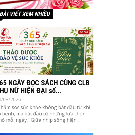
BÀI VIẾT XEM NHIỀU
65 NGÀY ĐỌC SÁCH CÙNG CLB
HỤ NỮ HIỆN ĐẠI số...
4/08/2026
Chăm sóc sức khỏe không bắt đầu từ khi
ó bệnh, mà bắt đầu từ những lựa chọn
hỏ mỗi ngày.” Giữa nhịp sống hiện...