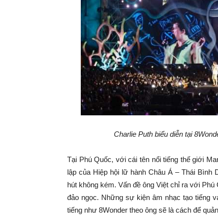
Charlie Puth biểu diễn tại 8Won
Tại Phú Quốc, với cái tên nổi tiếng thế giới M
lập của Hiệp hội lữ hành Châu Á – Thái Bình
hút không kém. Vấn đề ông Việt chỉ ra với Phú 
đảo ngọc. Những sự kiện âm nhạc tạo tiếng va
tiếng như 8Wonder theo ông sẽ là cách để quản