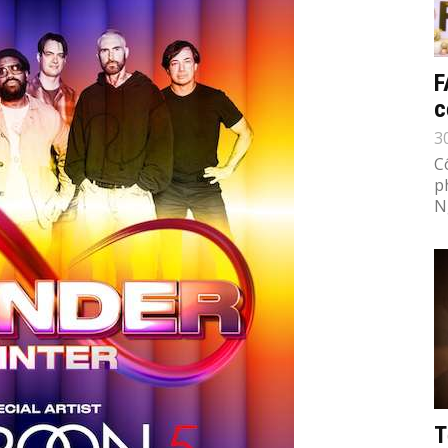
F
c
3
C
p
N
T