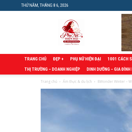
THỨ NĂM, THÁNG 8 6, 2026
Phụ
nữ
hiện
đại
TRANG CHỦ
ĐẸP +
PHỤ NỮ HIỆN ĐẠI
1001 CÁCH 
THỊ TRƯỜNG – DOANH NGHIỆP
DINH DƯỠNG – GIA ĐÌNH
Trang chủ
Ẩm thực & du lịch
8Wonder Winter – Wa