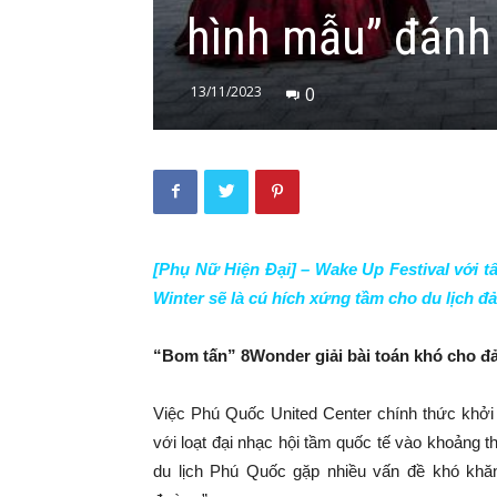
hình mẫu” đánh 
13/11/2023
0
[Phụ Nữ Hiện Đại] – Wake Up Festival với t
Winter sẽ là cú hích xứng tầm cho du lịch đ
“Bom tấn” 8Wonder giải bài toán khó cho đ
Việc Phú Quốc United Center chính thức khởi 
với loạt đại nhạc hội tầm quốc tế vào khoảng th
du lịch Phú Quốc gặp nhiều vấn đề khó khăn