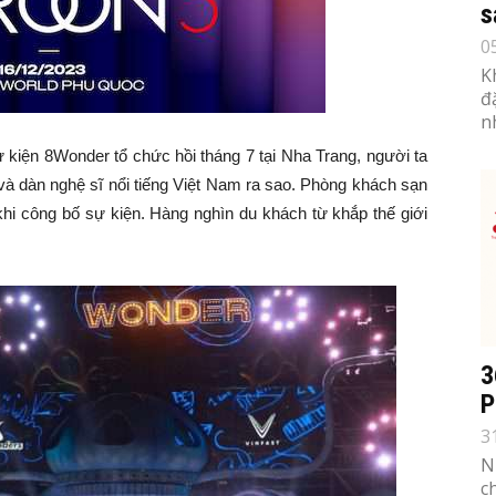
s
0
K
đ
n
ự kiện 8Wonder tổ chức hồi tháng 7 tại Nha Trang, người ta
và dàn nghệ sĩ nổi tiếng Việt Nam ra sao. Phòng khách sạn
 khi công bố sự kiện. Hàng nghìn du khách từ khắp thế giới
3
P
3
N
c