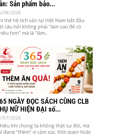
ản: Sản phẩm bảo...
5/08/2026
hi thế hệ tích sản tại Việt Nam bắt đầu
ặt câu hỏi không phải “làm sao để có
hiều hơn” mà là “làm...
65 NGÀY ĐỌC SÁCH CÙNG CLB
HỤ NỮ HIỆN ĐẠI số...
1/07/2026
hiều khi chúng ta không thật sự đói, mà
hỉ đang “thèm” vì cảm xúc, thói quen hoặc