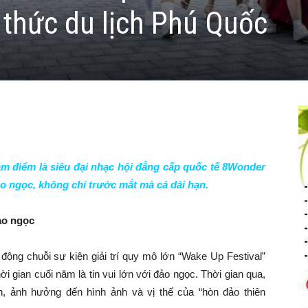
thức du lịch Phú Quốc
âm điểm là siêu đại nhạc hội đẳng cấp quốc tế 8Wonder
ảo ngọc, không chỉ trước mắt mà cả dài hạn.
ảo ngọc
động chuỗi sự kiện giải trí quy mô lớn “Wake Up Festival”
ời gian cuối năm là tin vui lớn với đảo ngọc. Thời gian qua,
, ảnh hưởng đến hình ảnh và vị thế của “hòn đảo thiên