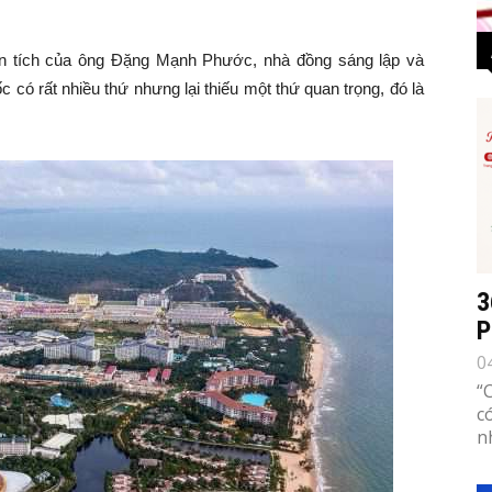
ân tích của ông Đặng Mạnh Phước, nhà đồng sáng lập và
có rất nhiều thứ nhưng lại thiếu một thứ quan trọng, đó là
3
P
0
“
c
n