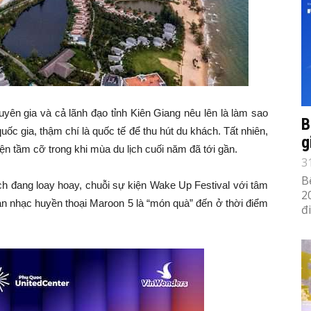
yên gia và cả lãnh đạo tỉnh Kiên Giang nêu lên là làm sao
B
ốc gia, thậm chí là quốc tế để thu hút du khách. Tất nhiên,
g
 tầm cỡ trong khi mùa du lịch cuối năm đã tới gần.
3
B
ch đang loay hoay, chuỗi sự kiện Wake Up Festival với tâm
2
n nhạc huyền thoại Maroon 5 là “món quà” đến ở thời điểm
đ