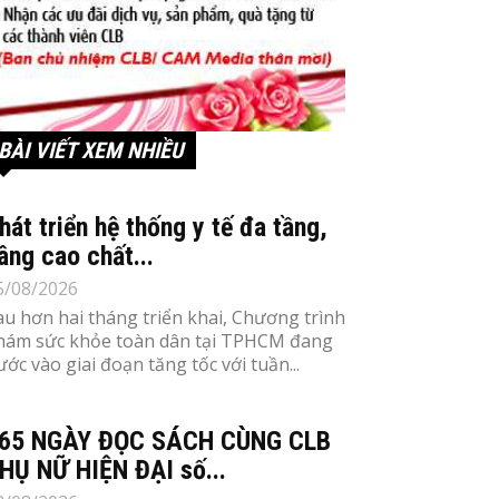
BÀI VIẾT XEM NHIỀU
hát triển hệ thống y tế đa tầng,
âng cao chất...
5/08/2026
au hơn hai tháng triển khai, Chương trình
hám sức khỏe toàn dân tại TPHCM đang
ước vào giai đoạn tăng tốc với tuần...
65 NGÀY ĐỌC SÁCH CÙNG CLB
HỤ NỮ HIỆN ĐẠI số...