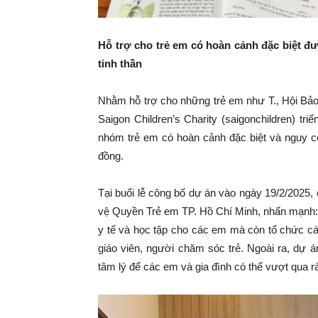
Hỗ trợ cho trẻ em có hoàn cảnh đặc biệt được
tinh thần
Nhằm hỗ trợ cho những trẻ em như T., Hội Bả
Saigon Children’s Charity (saigonchildren) tr
nhóm trẻ em có hoàn cảnh đặc biệt và nguy cơ
đồng.
Tại buổi lễ công bố dự án vào ngày 19/2/2025
vệ Quyền Trẻ em TP. Hồ Chí Minh, nhấn mạnh: 
y tế và học tập cho các em mà còn tổ chức cá
giáo viên, người chăm sóc trẻ. Ngoài ra, dự án
tâm lý để các em và gia đình có thể vượt qua rà