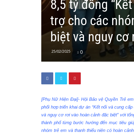
8,5 tỷ đồng “Kết
trợ cho các nhó
biệt và nguy cơ 
25/02/2025
0
[Phụ Nữ Hiện Đại]- Hội Bảo vệ Quyền Trẻ em 
phối hợp triển khai dự án “Kết nối và cung cấ
và nguy cơ rơi vào hoàn cảnh đặc biệt” với tổ
thành phố từng bước hướng đến mục tiêu giúp
nhóm trẻ em và thanh thiếu niên có hoàn cảnh 