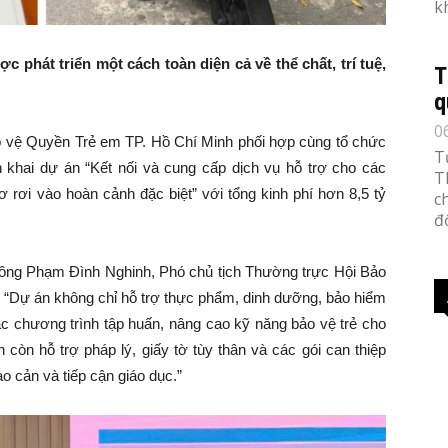
k
 phát triển một cách toàn diện cả về thể chất, trí tuệ,
T
q
0
o vệ Quyền Trẻ em TP. Hồ Chí Minh phối hợp cùng tổ chức
T
iển khai dự án “Kết nối và cung cấp dịch vụ hỗ trợ cho các
T
 rơi vào hoàn cảnh đặc biệt” với tổng kinh phí hơn 8,5 tỷ
c
đố
, ông Phạm Đình Nghinh, Phó chủ tịch Thường trực Hội Bảo
“Dự án không chỉ hỗ trợ thực phẩm, dinh dưỡng, bảo hiểm
c chương trình tập huấn, nâng cao kỹ năng bảo vệ trẻ cho
 còn hỗ trợ pháp lý, giấy tờ tùy thân và các gói can thiệp
o cản và tiếp cận giáo dục.”