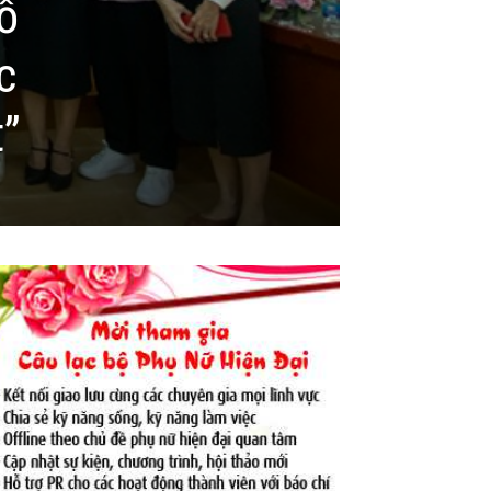
ỗ
c
t”