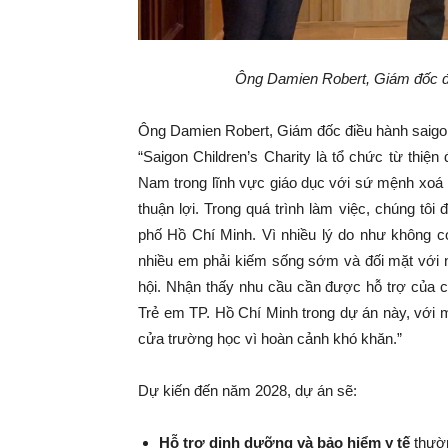
Ông Damien Robert, Giám đốc điề
Ông Damien Robert, Giám đốc điều hành saigonch
“Saigon Children’s Charity là tổ chức từ thiện
Nam trong lĩnh vực giáo dục với sứ mệnh xoá 
thuận lợi. Trong quá trình làm việc, chúng tôi
phố Hồ Chí Minh. Vì nhiều lý do như không c
nhiều em phải kiếm sống sớm và đối mặt với n
hội. Nhận thấy nhu cầu cần được hỗ trợ của 
Trẻ em TP. Hồ Chí Minh trong dự án này, với
cửa trường học vì hoàn cảnh khó khăn.”
Dự kiến đến năm 2028, dự án sẽ:
Hỗ trợ dinh dưỡng và bảo hiểm y tế
thườn