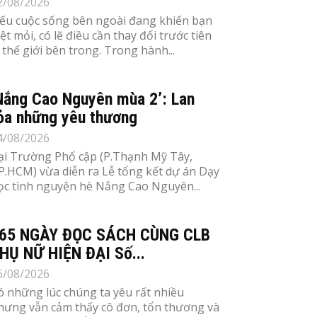
2/08/2026
ếu cuộc sống bên ngoài đang khiến bạn
ệt mỏi, có lẽ điều cần thay đổi trước tiên
à thế giới bên trong. Trong hành...
Nắng Cao Nguyên mùa 2’: Lan
ỏa những yêu thương
4/08/2026
ại Trường Phổ cập (P.Thạnh Mỹ Tây,
P.HCM) vừa diễn ra Lễ tổng kết dự án Dạy
ọc tình nguyện hè Nắng Cao Nguyên...
65 NGÀY ĐỌC SÁCH CÙNG CLB
HỤ NỮ HIỆN ĐẠI Số...
6/08/2026
ó những lúc chúng ta yêu rất nhiều
hưng vẫn cảm thấy cô đơn, tổn thương và