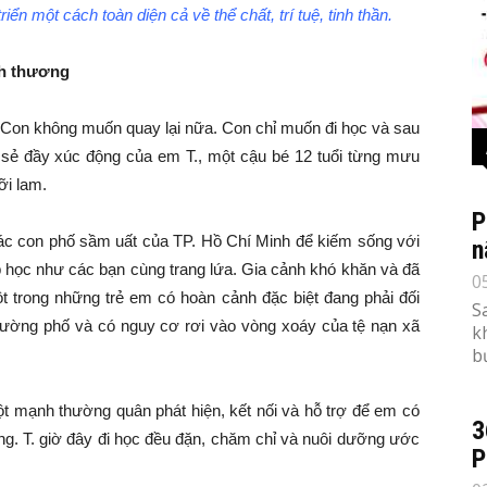
ển một cách toàn diện cả về thể chất, trí tuệ, tinh thần.
nh thương
. Con không muốn quay lại nữa. Con chỉ muốn đi học và sau
ia sẻ đầy xúc động của em T., một cậu bé 12 tuổi từng mưu
ỡi lam.
P
các con phố sầm uất của TP. Hồ Chí Minh để kiếm sống với
n
ớp học như các bạn cùng trang lứa. Gia cảnh khó khăn và đã
0
ột trong những trẻ em có hoàn cảnh đặc biệt đang phải đối
S
đường phố và có nguy cơ rơi vào vòng xoáy của tệ nạn xã
k
b
t mạnh thường quân phát hiện, kết nối và hỗ trợ để em có
3
ơng. T. giờ đây đi học đều đặn, chăm chỉ và nuôi dưỡng ước
P