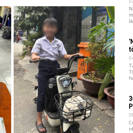
0
N
m
l
‘
t
0
T
T
h
3
P
0
C
n