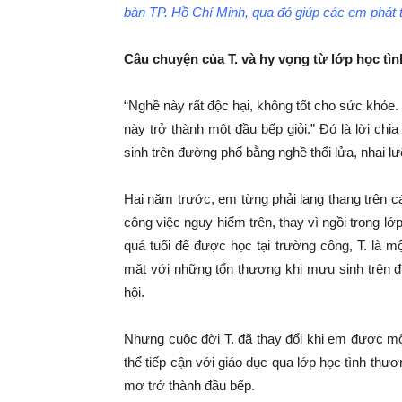
bàn TP. Hồ Chí Minh, qua đó giúp các em phát tri
Câu chuyện của T. và hy vọng từ lớp học tì
“Nghề này rất độc hại, không tốt cho sức khỏe
này trở thành một đầu bếp giỏi.” Đó là lời ch
sinh trên đường phố bằng nghề thổi lửa, nhai lư
Hai năm trước, em từng phải lang thang trên 
công việc nguy hiểm trên, thay vì ngồi trong l
quá tuổi để được học tại trường công, T. là m
mặt với những tổn thương khi mưu sinh trên 
hội.
Nhưng cuộc đời T. đã thay đổi khi em được mộ
thể tiếp cận với giáo dục qua lớp học tình thư
mơ trở thành đầu bếp.