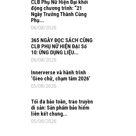
CLB Phụ Nữ Hiện Đại khởi
động chương trình: “21
Ngày Trưởng Thành Cùng
Phụ...
06/08/2026
365 NGÀY ĐỌC SÁCH CÙNG
CLB PHỤ NỮ HIỆN ĐẠI Số
10: ỨNG DỤNG LIỆU...
06/08/2026
Innerverse và hành trình
‘Gieo chữ, chạm tâm 2026’
05/08/2026
Tối đa bảo toàn, trao truyền
di sản: Sản phẩm bảo hiểm
liên kết chung...
05/08/2026