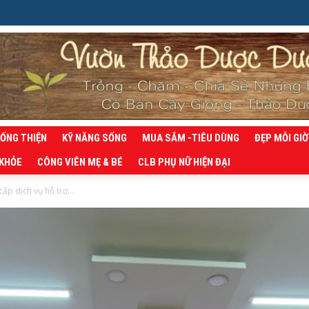
SỐNG THIỆN
KỸ NĂNG SỐNG
MUA SẮM -TIÊU DÙNG
ĐẸP MỖI GIỜ
 KHỎE
CÔNG VIÊN MẸ & BÉ
CLB PHỤ NỮ HIỆN ĐẠI
cấp dịch vụ hỗ trợ...