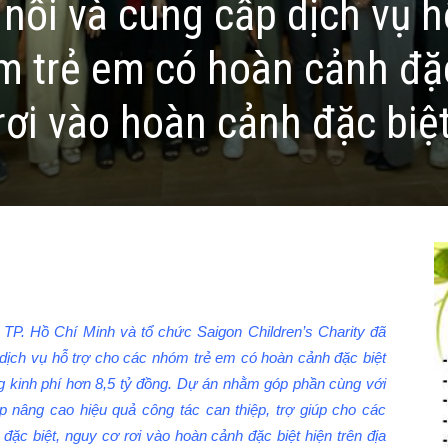
 nối và cung cấp dịch vụ h
m trẻ em có hoàn cảnh đặ
rơi vào hoàn cảnh đặc biệ
TP. Hồ Chí Minh và tổ chức Saigon Children’s Charity đã
p dịch vụ hỗ trợ cho các nhóm trẻ em có hoàn cảnh đặc biệt
ng kinh phí hơn 8,5 tỷ đồng. Dự án nhằm góp phần cùng với
 nâng cao hiệu quả công tác can thiệp, trợ giúp cho các
đặc biệt, nguy cơ rơi vào hoàn cảnh đặc biệt hiện trên địa