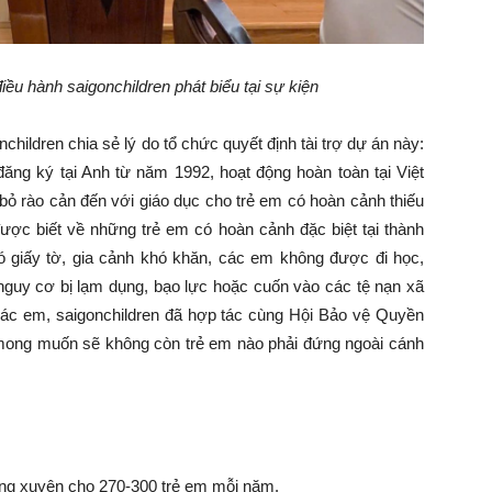
u hành saigonchildren phát biểu tại sự kiện
ildren chia sẻ lý do tổ chức quyết định tài trợ dự án này:
 đăng ký tại Anh từ năm 1992, hoạt động hoàn toàn tại Việt
bỏ rào cản đến với giáo dục cho trẻ em có hoàn cảnh thiếu
 được biết về những trẻ em có hoàn cảnh đặc biệt tại thành
ó giấy tờ, gia cảnh khó khăn, các em không được đi học,
guy cơ bị lạm dụng, bạo lực hoặc cuốn vào các tệ nạn xã
các em, saigonchildren đã hợp tác cùng Hội Bảo vệ Quyền
 mong muốn sẽ không còn trẻ em nào phải đứng ngoài cánh
g xuyên cho 270-300 trẻ em mỗi năm.