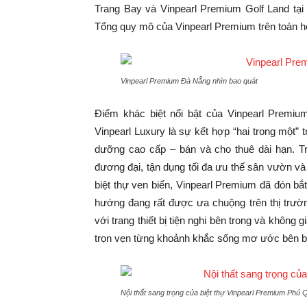
Trang Bay và Vinpearl Premium Golf Land tạ
Tổng quy mô của Vinpearl Premium trên toàn hệ
Vinpearl Premium Đà Nẵng nhìn bao quát
Điểm khác biệt nổi bật của Vinpearl Premiu
Vinpearl Luxury là sự kết hợp “hai trong một” 
dưỡng cao cấp – bán và cho thuê dài hạn. Tr
đương đại, tận dụng tối đa ưu thế sân vườn và b
biệt thự ven biển, Vinpearl Premium đã đón bắ
hướng đang rất được ưa chuộng trên thị trườn
với trang thiết bị tiện nghi bên trong và không
trọn vẹn từng khoảnh khắc sống mơ ước bên b
Nội thất sang trọng của biệt thự Vinpearl Premium Phú 