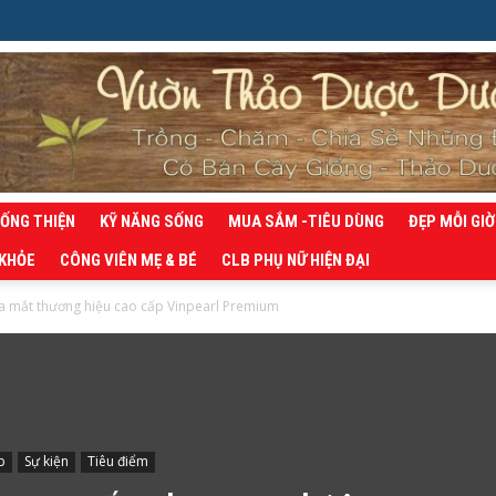
SỐNG THIỆN
KỸ NĂNG SỐNG
MUA SẮM -TIÊU DÙNG
ĐẸP MỖI GIỜ
 KHỎE
CÔNG VIÊN MẸ & BÉ
CLB PHỤ NỮ HIỆN ĐẠI
 ra mắt thương hiệu cao cấp Vinpearl Premium
p
Sự kiện
Tiêu điểm