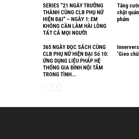
SERIES “21 NGÀY TRƯỞNG
Tăng cườn
THÀNH CÙNG CLB PHỤ NỮ
chặt quản
HIỆN ĐẠI” – NGÀY 1: EM
phẩm
KHÔNG CẦN LÀM HÀI LÒNG
TẤT CẢ MỌI NGƯỜI
365 NGÀY ĐỌC SÁCH CÙNG
Innervers
CLB PHỤ NỮ HIỆN ĐẠI Số 10:
‘Gieo chữ
ỨNG DỤNG LIỆU PHÁP HỆ
THỐNG GIA ĐÌNH NỘI TÂM
TRONG TÌNH...