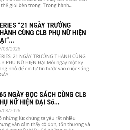
à thế giới bên trong. Trong hành...
ERIES “21 NGÀY TRƯỞNG
HÀNH CÙNG CLB PHỤ NỮ HIỆN
ẠI”...
7/08/2026
ERIES: 21 NGÀY TRƯỞNG THÀNH CÙNG
LB PHỤ NỮ HIỆN ĐẠI Mỗi ngày một kỹ
ăng nhỏ để em tự tin bước vào cuộc sống.
GÀY...
65 NGÀY ĐỌC SÁCH CÙNG CLB
HỤ NỮ HIỆN ĐẠI Số...
6/08/2026
ó những lúc chúng ta yêu rất nhiều
hưng vẫn cảm thấy cô đơn, tổn thương và