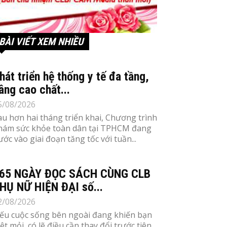
BÀI VIẾT XEM NHIỀU
hát triển hệ thống y tế đa tầng,
âng cao chất...
5/08/2026
au hơn hai tháng triển khai, Chương trình
hám sức khỏe toàn dân tại TPHCM đang
ước vào giai đoạn tăng tốc với tuần...
65 NGÀY ĐỌC SÁCH CÙNG CLB
HỤ NỮ HIỆN ĐẠI số...
2/08/2026
ếu cuộc sống bên ngoài đang khiến bạn
ệt mỏi, có lẽ điều cần thay đổi trước tiên