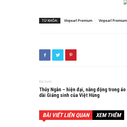
TỪ KHÓA:
Vinpearl Premium
Vinpearl Premiu
Bài trước
Thúy Ngân – hiện đại, năng động trong áo
dài Giáng sinh của Việt Hùng
BÀI VIẾT LIÊN QUAN
XEM THÊM