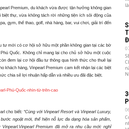
l
inpearl Premium, du khách vừa được tận hưởng không gian
i biệt thự, vừa không tách rời những tiện ích sôi động của
 gym, thể thao, golf, nhà hàng, bar, vui chơi, giải trí đến
S
T
Đ
u tư mới có cơ hội sở hữu một phần không gian tại các bờ
0
, Phú Quốc. Không chỉ mang lại cho chủ sở hữu một cuộc
S
n đem lại cơ hội đầu tư thông qua hình thức cho thuê lại
C
n
ho khách hàng, Vinpearl Premium cam kết nhận lại các biệt
N
ức chia sẻ lợi nhuận hấp dẫn và nhiều ưu đãi đặc biệt.
3
P
0
rl cho biết
: “Cùng với Vinpearl Resort và Vinpearl Luxury,
C
 bước ngoặt mới, thể hiện nỗ lực đa dạng hóa sản phẩm,
n
 Vinpearl.Vinpearl Premium đã mở ra nhu cầu mới: nghỉ