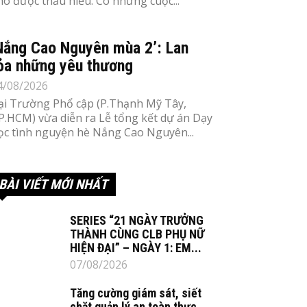
hó được thấu hiểu. Có những cuộc...
Nắng Cao Nguyên mùa 2’: Lan
ỏa những yêu thương
4/08/2026
ại Trường Phổ cập (P.Thạnh Mỹ Tây,
P.HCM) vừa diễn ra Lễ tổng kết dự án Dạy
ọc tình nguyện hè Nắng Cao Nguyên...
BÀI VIẾT MỚI NHẤT
SERIES “21 NGÀY TRƯỞNG
THÀNH CÙNG CLB PHỤ NỮ
HIỆN ĐẠI” – NGÀY 1: EM...
07/08/2026
Tăng cường giám sát, siết
chặt quản lý an toàn thực