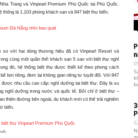
i Nha Trang và Vinpearl Premium Phú Quốc tại Phú Quốc.
 thống là 1.103 phòng khách sạn và 847 biệt thự biển.
P
m so với hai dòng thương hiệu đã có Vinpearl Resort và
n
trong cùng một quần thể: khách sạn 5 sao với biệt thự nghỉ
0
ong đó, hệ thống biệt thự được thiết kế theo phong cách
S
ể bơi riêng, đem lại không gian riêng tư tuyệt đối. Với 847
k
t được nhu cầu cao cấp: nghỉ dưỡng tại biệt thự. Đây là xu
b
g nghỉ dưỡng trong nước và quốc tế. Bởi chỉ ở biệt thự –
 gian thiên đường bên ngoài, du khách mới có thể trải nghiệm
3
ờ biển.
P
0
N
Quốc
m