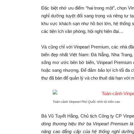
Đặc biệt nhờ ưu điểm “hai trong một”, chọn V
nghỉ dưỡng tuyệt đối sang trọng và riêng tư tạ
khu vực khách sạn như hồ bơi lớn, hệ thống spa,
các tiện ích văn phòng, hội nghị hiện đại…
Và cũng chỉ với Vinpearl Premium, các nhà đầ
biển đẹp nhất Việt Nam: Đà Nẵng, Nha Trang
sống mơ ước bên bờ biển, Vinpearl Premium cò
hoặc sang nhượng. Để đảm bảo lợi ích tối đa c
thự đã bán để quản lý và cho thuê dài hạn với m
Toàn cảnh Vinpearl Phú Quốc nhìn từ trên cao
Bà Vũ Tuyết Hằng, Chủ tịch Công ty CP Vinpea
dòng thương hiệu thứ ba Vinpearl Premium là
nâng cao đẳng cấp của hệ thống nghỉ dưỡng