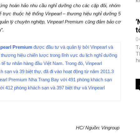
k
áp ứng hoàn hảo nhu cầu nghỉ dưỡng cho các cặp đôi, nhóm
thế trực thuộc hệ thống Vinpearl – thương hiệu nghỉ dưỡng 5
‘
 quản lý chuyên nghiệp, Vinpearl Premium cũng đảm bảo cơ
t
”.
0
T
npearl Premium
được đầu tư và quản lý bởi Vinpearl và
T
 thương hiệu chiến lược trong lĩnh vực du lịch nghỉ dưỡng
h
 tế tư nhân hàng đầu Việt Nam. Trong đó, Vinpearl
ạn và 39 biệt thự, đã đi vào hoạt động từ năm 2011.
3
npearl Premium Nha Trang Bay với 491 phòng khách sạn
với 412 phòng khách sạn và 397 biệt thự và Vinpearl
HC/ Nguồn: Vingroup