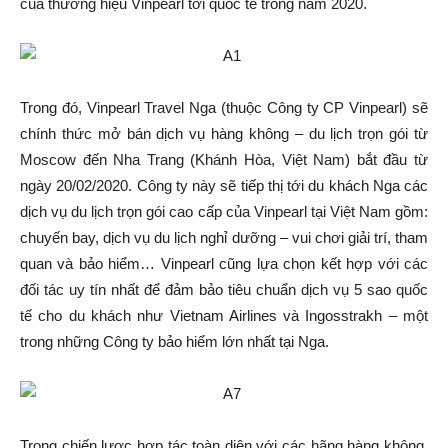
của thương hiệu Vinpearl tới quốc tế trong năm 2020.
Trong đó, Vinpearl Travel Nga (thuộc Công ty CP Vinpearl) sẽ
chính thức mở bán dịch vụ hàng không – du lịch trọn gói từ
Moscow đến Nha Trang (Khánh Hòa, Việt Nam) bắt đầu từ
ngày 20/02/2020. Công ty này sẽ tiếp thị tới du khách Nga các
dịch vụ du lịch trọn gói cao cấp của Vinpearl tại Việt Nam gồm:
chuyến bay, dịch vụ du lịch nghỉ dưỡng – vui chơi giải trí, tham
quan và bảo hiểm… Vinpearl cũng lựa chọn kết hợp với các
đối tác uy tín nhất để đảm bảo tiêu chuẩn dịch vụ 5 sao quốc
tế cho du khách như Vietnam Airlines và Ingosstrakh – một
trong những Công ty bảo hiểm lớn nhất tại Nga.
Trong chiến lược hợp tác toàn diện với các hãng hàng không,