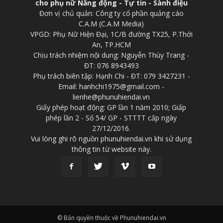
cho phụ nữ Năng động - Tự tin - Sành điệu
Đơn vị chủ quản: Công ty cổ phần quảng cáo
C.A.M (C.A.M Media)
VPGD: Phụ Nữ Hiện Đại, 1C/B đường TX25, P.Thới
An, TP.HCM
Chịu trách nhiệm nội dung: Nguyễn Thùy Trang -
ĐT: 076 8943493
Phụ trách biên tập: Hạnh Chi - ĐT: 079 3427231 -
Email: hanhchi1975@gmail.com -
lienhe@phunuhiendai.vn
Giấy phép hoạt động: GP lần 1 năm 2010; Giấp
phép lần 2 - Số 54/ GP - STTTT cấp ngày
27/12/2016.
Vui lòng ghi rõ nguồn phunuhiendai.vn khi sử dụng
thông tin từ website này.
© Bản quyền thuộc về Phunuhiendai.vn