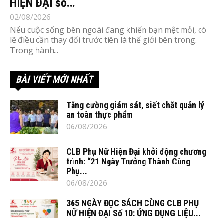
HIỆN ĐẠI số...
02/08/2026
Nếu cuộc sống bên ngoài đang khiến bạn mệt mỏi, có
lẽ điều cần thay đổi trước tiên là thế giới bên trong.
Trong hành...
BÀI VIẾT MỚI NHẤT
Tăng cường giám sát, siết chặt quản lý
an toàn thực phẩm
06/08/2026
CLB Phụ Nữ Hiện Đại khởi động chương
trình: “21 Ngày Trưởng Thành Cùng
Phụ...
06/08/2026
365 NGÀY ĐỌC SÁCH CÙNG CLB PHỤ
NỮ HIỆN ĐẠI Số 10: ỨNG DỤNG LIỆU...