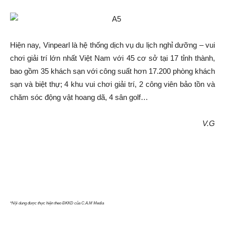
Hiện nay, Vinpearl là hệ thống dịch vụ du lịch nghỉ dưỡng – vui
chơi giải trí lớn nhất Việt Nam với 45 cơ sở tại 17 tỉnh thành,
bao gồm 35 khách sạn với công suất hơn 17.200 phòng khách
sạn và biệt thự; 4 khu vui chơi giải trí, 2 công viên bảo tồn và
chăm sóc động vật hoang dã, 4 sân golf…
V.G
*Nội dung được thực hiện theo ĐKKD của C.A.M Media