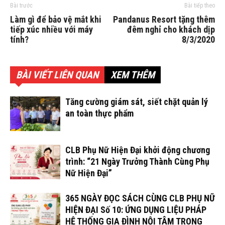
Bài trước
Bài tiếp theo
Làm gì để bảo vệ mắt khi
Pandanus Resort tặng thêm
tiếp xúc nhiều với máy
đêm nghỉ cho khách dịp
tính?
8/3/2020
BÀI VIẾT LIÊN QUAN
XEM THÊM
Tăng cường giám sát, siết chặt quản lý
an toàn thực phẩm
CLB Phụ Nữ Hiện Đại khởi động chương
trình: “21 Ngày Trưởng Thành Cùng Phụ
Nữ Hiện Đại”
365 NGÀY ĐỌC SÁCH CÙNG CLB PHỤ NỮ
HIỆN ĐẠI Số 10: ỨNG DỤNG LIỆU PHÁP
HỆ THỐNG GIA ĐÌNH NỘI TÂM TRONG