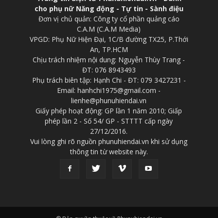
cho phụ nữ Năng động - Tự tin - Sành điệu
Đơn vị chủ quản: Công ty cổ phần quảng cáo
C.A.M (C.A.M Media)
VPGD: Phụ Nữ Hiện Đại, 1C/B đường TX25, P.Thới
An, TP.HCM
Chịu trách nhiệm nội dung: Nguyễn Thùy Trang -
ĐT: 076 8943493
Phụ trách biên tập: Hạnh Chi - ĐT: 079 3427231 -
Email: hanhchi1975@gmail.com -
lienhe@phunuhiendai.vn
Giấy phép hoạt động: GP lần 1 năm 2010; Giấp
phép lần 2 - Số 54/ GP - STTTT cấp ngày
27/12/2016.
Vui lòng ghi rõ nguồn phunuhiendai.vn khi sử dụng
thông tin từ website này.