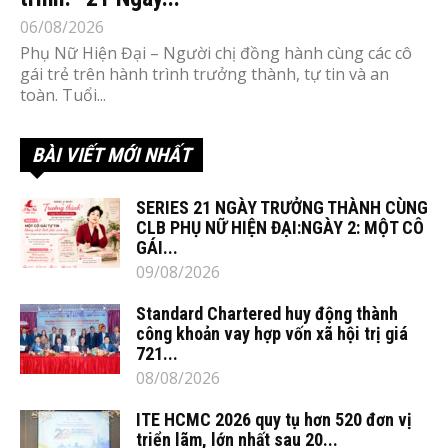
06/08/2026
Phụ Nữ Hiện Đại – Người chị đồng hành cùng các cô
gái trẻ trên hành trình trưởng thành, tự tin và an
toàn. Tuổi...
BÀI VIẾT MỚI NHẤT
SERIES 21 NGÀY TRƯỞNG THÀNH CÙNG
CLB PHỤ NỮ HIỆN ĐẠI:NGÀY 2: MỘT CÔ
GÁI...
09/08/2026
Standard Chartered huy động thành
công khoản vay hợp vốn xã hội trị giá
721...
08/08/2026
ITE HCMC 2026 quy tụ hơn 520 đơn vị
triển lãm, lớn nhất sau 20...