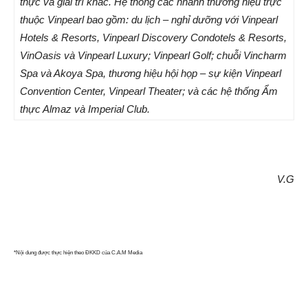
thực và giải trí khác
.
Hệ thống
các nhánh
thương hiệu
trực
thuộc Vinpearl
bao gồm
:
du lịch
– nghỉ dưỡng
với
Vinpearl
Hotels &
Resorts, Vinpearl Discovery
Condotels & Resorts
,
VinOasis
và Vinpearl Luxury
;
Vinpearl Golf;
chuỗi
Vincharm
Spa và Akoya Spa, thương hiệu hội họp – sự kiện Vinpearl
Convention Center, Vinpearl Theater; và các hệ thống Ẩm
thực Almaz và Imperial Club.
V.G
*Nội dung được thực hiện theo ĐKKD của C.A.M Media