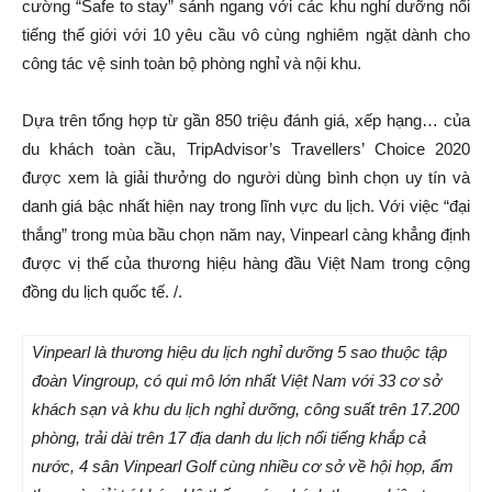
cường “Safe to stay” sánh ngang với các khu nghỉ dưỡng nổi
tiếng thế giới với 10 yêu cầu vô cùng nghiêm ngặt dành cho
công tác vệ sinh toàn bộ phòng nghỉ và nội khu.
Dựa trên tổng hợp từ gần 850 triệu đánh giá, xếp hạng… của
du khách toàn cầu, TripAdvisor’s Travellers’ Choice 2020
được xem là giải thưởng do người dùng bình chọn uy tín và
danh giá bậc nhất hiện nay trong lĩnh vực du lịch. Với việc “đại
thắng” trong mùa bầu chọn năm nay, Vinpearl càng khẳng định
được vị thế của thương hiệu hàng đầu Việt Nam trong cộng
đồng du lịch quốc tế. /.
Vinpearl là thương hiệu du lịch
nghỉ dưỡng
5 sao thuộc tập
đoàn Vingroup, có
qui mô
lớn nhất Việt Nam với
33
cơ sở
khách sạn và khu du lịch nghỉ dưỡng, công suất trên 1
7
.
2
00
phòng, trải dài trên 17 địa danh du lịch nổi tiếng
khắp cả
nước, 4 sân Vinpearl Golf cùng nhiều cơ sở về hội họp, ẩm