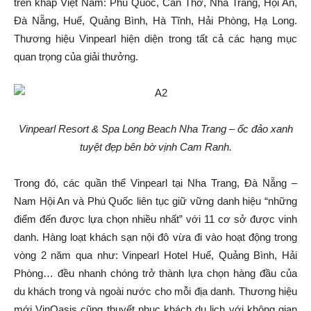
trên khắp Việt Nam: Phú Quốc, Cần Thơ, Nha Trang, Hội An,
Đà Nẵng, Huế, Quảng Bình, Hà Tĩnh, Hải Phòng, Hạ Long.
Thương hiệu Vinpearl hiện diện trong tất cả các hạng mục
quan trọng của giải thưởng.
Vinpearl Resort & Spa Long Beach Nha Trang – ốc đảo xanh
tuyệt đẹp bên bờ vịnh Cam Ranh.
Trong đó, các quần thể Vinpearl tại Nha Trang, Đà Nẵng –
Nam Hội An và Phú Quốc liên tục giữ vững danh hiệu “những
điểm đến được lựa chọn nhiều nhất” với 11 cơ sở được vinh
danh. Hàng loạt khách sạn nội đô vừa đi vào hoạt động trong
vòng 2 năm qua như: Vinpearl Hotel Huế, Quảng Bình, Hải
Phòng… đều nhanh chóng trở thành lựa chọn hàng đầu của
du khách trong và ngoài nước cho mỗi địa danh. Thương hiệu
mới VinOasis cũng thuyết phục khách du lịch với không gian