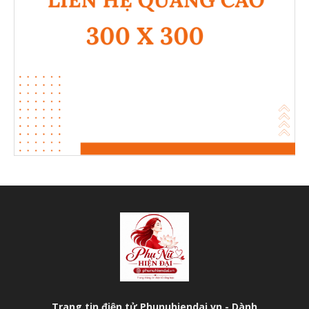
Trang tin điện tử Phunuhiendai.vn - Dành