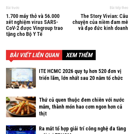
Bài trước
Bài tiếp theo
1.700 máy thở và 56.000
The Story Vivian: Câu
xét nghiệm virus SARS-
chuyện của niềm đam mê
CoV-2 được Vingroup trao
và đạo đức kinh doanh
tặng cho Bộ Y Tế
BÀI VIẾT LIÊN QUAN
XEM THÊM
ITE HCMC 2026 quy tụ hơn 520 đơn vị
triển lãm, lớn nhất sau 20 năm tổ chức
Thứ củ quen thuộc đem chiên với nước
mắm, thành món hao cơm ngon hơn cả
thịt
Ra mắt tổ hợp giải trí công nghệ đa tầng