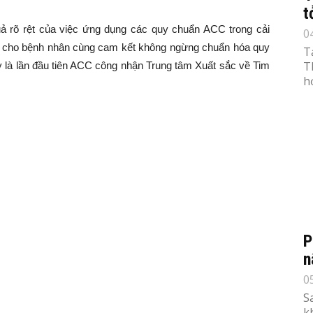
t
ả rõ rệt của việc ứng dụng các quy chuẩn ACC trong cải
0
hứng cho bệnh nhân cùng cam kết không ngừng chuẩn hóa quy
T
T
Đây là lần đầu tiên ACC công nhận Trung tâm Xuất sắc về Tim
h
P
n
0
S
k