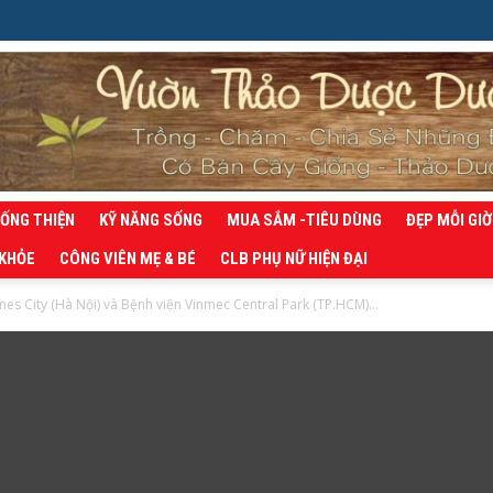
SỐNG THIỆN
KỸ NĂNG SỐNG
MUA SẮM -TIÊU DÙNG
ĐẸP MỖI GIỜ
 KHỎE
CÔNG VIÊN MẸ & BÉ
CLB PHỤ NỮ HIỆN ĐẠI
es City (Hà Nội) và Bệnh viện Vinmec Central Park (TP.HCM)...