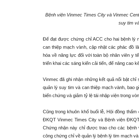
Bệnh viện Vinmec Times City và Vinmec Centr
suy tim v
Để đạt được chứng chỉ ACC cho hai bệnh lý n
can thiệp mạch vành, cập nhật các phác đồ 
hóa về năng lực đối với toàn bộ nhân viên y t
triển khai các sáng kiến cải tiến, để nâng cao k
Vinmec đã ghi nhận những kết quả nổi bật chỉ
quản lý suy tim và can thiệp mạch vành, bao g
biến chứng và giảm tỷ lệ tái nhập viện trong vò
Cũng trong khuôn khổ buổi lễ, Hội đồng thẩ
ĐKQT Vinmec Times City và Bệnh viện ĐKQT 
Chứng nhận này chỉ được trao cho các bệnh vi
công chứng chỉ về quản lý bệnh lý tim mạch và