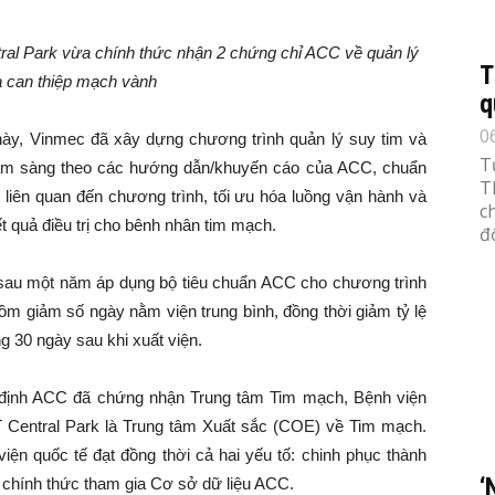
al Park vừa chính thức nhận 2 chứng chỉ ACC về quản lý
T
à can thiệp mạch vành
q
0
ày, Vinmec đã xây dựng chương trình quản lý suy tim và
T
lâm sàng theo các hướng dẫn/khuyến cáo của ACC, chuẩn
T
ế liên quan đến chương trình, tối ưu hóa luồng vận hành và
c
ết quả điều trị cho bênh nhân tim mạch.
đố
 sau một năm áp dụng bộ tiêu chuẩn ACC cho chương trình
ồm giảm số ngày nằm viện trung bình, đồng thời giảm tỷ lệ
ng 30 ngày sau khi xuất viện.
m định ACC đã chứng nhận Trung tâm Tim mạch, Bệnh viện
Central Park là Trung tâm Xuất sắc (COE) về Tim mạch.
ện quốc tế đạt đồng thời cả hai yếu tố: chinh phục thành
‘
 chính thức tham gia Cơ sở dữ liệu ACC.