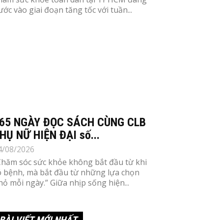
ước vào giai đoạn tăng tốc với tuần...
65 NGÀY ĐỌC SÁCH CÙNG CLB
HỤ NỮ HIỆN ĐẠI số...
4/08/2026
Chăm sóc sức khỏe không bắt đầu từ khi
ó bệnh, mà bắt đầu từ những lựa chọn
hỏ mỗi ngày.” Giữa nhịp sống hiện...
BÀI VIẾT MỚI NHẤT