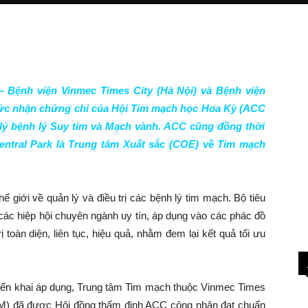
 Bệnh viện Vinmec Times City (Hà Nội) và Bệnh viện
ức nhận chứng chỉ của
Hội Tim mạch học Hoa Kỳ (
ACC
 lý bệnh lý Suy tim và Mạch vành. ACC cũng đồng thời
ntral Park là Trung tâm Xuất sắc (COE) về Tim mạch
 giới về quản lý và điều trị các bệnh lý tim mạch. Bộ tiêu
ác hiệp hội chuyên ngành uy tín, áp dụng vào các phác đồ
 toàn diện, liên tục, hiệu quả, nhằm đem lại kết quả tối ưu
iển khai áp dụng, Trung tâm Tim mạch thuộc Vinmec Times
CM) đã được Hội đồng thẩm định ACC công nhận đạt chuẩn