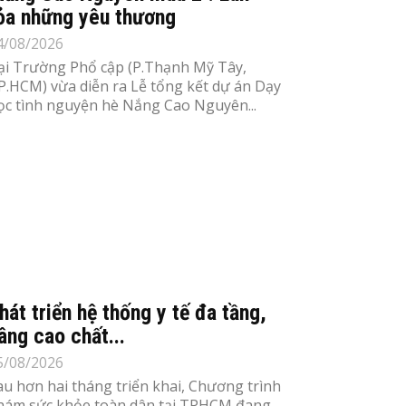
ỏa những yêu thương
4/08/2026
ại Trường Phổ cập (P.Thạnh Mỹ Tây,
P.HCM) vừa diễn ra Lễ tổng kết dự án Dạy
ọc tình nguyện hè Nắng Cao Nguyên...
hát triển hệ thống y tế đa tầng,
âng cao chất...
5/08/2026
au hơn hai tháng triển khai, Chương trình
hám sức khỏe toàn dân tại TPHCM đang