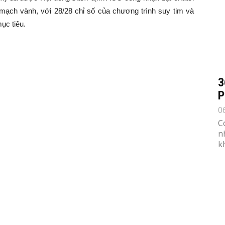
 mạch vành, với 28/28 chỉ số của chương trình suy tim và
ục tiêu.
3
P
0
C
n
k