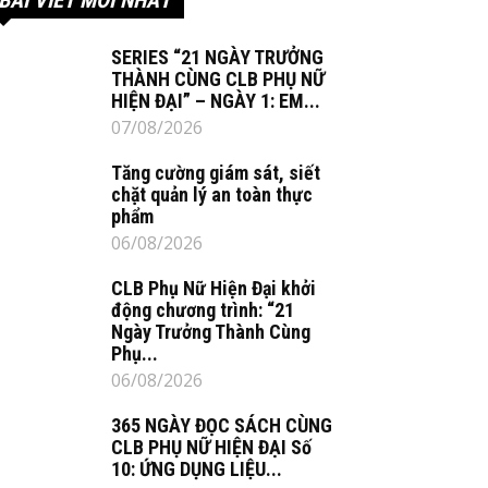
SERIES “21 NGÀY TRƯỞNG
THÀNH CÙNG CLB PHỤ NỮ
HIỆN ĐẠI” – NGÀY 1: EM...
07/08/2026
Tăng cường giám sát, siết
chặt quản lý an toàn thực
phẩm
06/08/2026
CLB Phụ Nữ Hiện Đại khởi
động chương trình: “21
Ngày Trưởng Thành Cùng
Phụ...
06/08/2026
365 NGÀY ĐỌC SÁCH CÙNG
CLB PHỤ NỮ HIỆN ĐẠI Số
10: ỨNG DỤNG LIỆU...