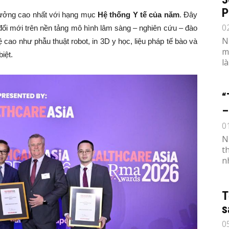
P
 thưởng cao nhất với hạng mục
Hệ thống Y tế của năm
. Đây
0
đổi mới trên nền tảng mô hình lâm sàng – nghiên cứu – đào
N
 cao như phẫu thuật robot, in 3D y học, liệu pháp tế bào và
m
biệt.
l
“
–
0
N
t
n
T
s
0