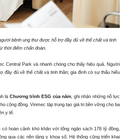
gười bệnh ung thư được hỗ trợ đầy đủ về thể chất và tinh
từ thời điểm chẩn đoán.
nmec Central Park và nhanh chóng cho thấy hiệu quả. Người
ợ đầy đủ về thể chất và tinh thần; gia đình có sự thấu hiểu
h là
Chương trình ESG của năm
, ghi nhận những nỗ lực
cho cộng đồng. Vinmec tập trung tạo giá trị bền vững cho ba
n y tế.
 có hoàn cảnh khó khăn với tổng ngân sách 178 tỷ đồng,
hông qua các nền tảng y khoa số. Hệ thống cũng triển khai