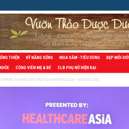
SỐNG THIỆN
KỸ NĂNG SỐNG
MUA SẮM -TIÊU DÙNG
ĐẸP MỖI GIỜ
 KHỎE
CÔNG VIÊN MẸ & BÉ
CLB PHỤ NỮ HIỆN ĐẠI
I THẮNG TẠI HEALTHCARE ASIA AWARDS 2026 – GHI DẤU VỚI...