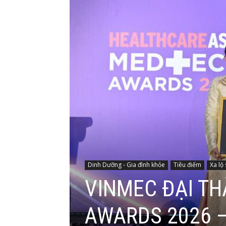
Dinh Dưỡng - Gia đình khỏe
Tiêu điểm
Xa lộ
VINMEC ĐẠI TH
AWARDS 2026 –