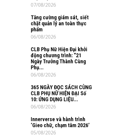
07/08/2026
Tăng cường giám sát, siết
chặt quản lý an toàn thực
phẩm
06/08/2026
CLB Phụ Nữ Hiện Đại khởi
động chương trình: “21
Ngày Trưởng Thành Cùng
Phụ...
06/08/2026
365 NGÀY ĐỌC SÁCH CÙNG
CLB PHỤ NỮ HIỆN ĐẠI Số
10: ỨNG DỤNG LIỆU...
06/08/2026
Innerverse và hành trình
‘Gieo chữ, chạm tâm 2026’
05/08/2026