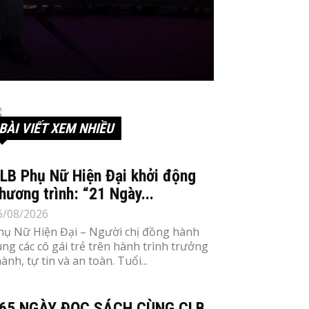
BÀI VIẾT XEM NHIỀU
LB Phụ Nữ Hiện Đại khởi động
hương trình: “21 Ngày...
6/08/2026
hụ Nữ Hiện Đại – Người chị đồng hành
ùng các cô gái trẻ trên hành trình trưởng
ành, tự tin và an toàn. Tuổi...
65 NGÀY ĐỌC SÁCH CÙNG CLB