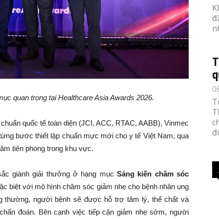
K
đ
n
T
q
0
mục quan trọng tại Healthcare Asia Awards 2026.
T
T
c
êu chuẩn quốc tế toàn diện (JCI, ACC, RTAC, AABB), Vinmec
đố
 từng bước thiết lập chuẩn mực mới cho y tế Việt Nam, qua
lâm tiên phong trong khu vực.
sắc giành giải thưởng ở hạng mục
Sáng kiến chăm sóc
ặc biệt với mô hình chăm sóc giảm nhẹ cho bệnh nhân ung
g thường, người bệnh sẽ được hỗ trợ tâm lý, thể chất và
 chẩn đoán. Bên cạnh việc tiếp cận giảm nhẹ sớm, người