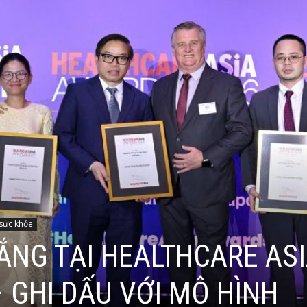
 sức khỏe
ẮNG TẠI HEALTHCARE AS
 GHI DẤU VỚI MÔ HÌNH