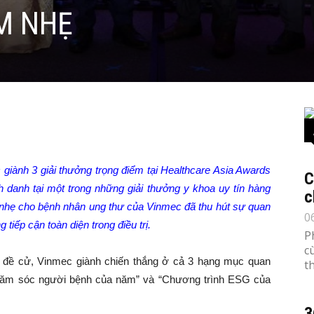
M NHẸ
 giành 3 giải thưởng trọng điểm tại Healthcare Asia Awards
C
h danh tại một trong những giải thưởng y khoa uy tín hàng
c
nhẹ cho bệnh nhân ung thư của Vinmec đã thu hút sự quan
0
iếp cận toàn diện trong điều trị.
P
c
a đề cử, Vinmec giành chiến thắng ở cả 3 hạng mục quan
th
 chăm sóc người bệnh của năm” và “Chương trình ESG của
3