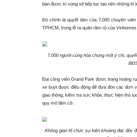
bán được kì vọng sẽ tiếp tục tạo nên những kỉ 
Đó chính là quyết tâm của 7.000 chuyên viên
TPHCM, trong lễ ra quân rầm rộ của Vinhomes
7.000 người cùng hòa chung m
ột ý chí, quy
BĐS 
Đại công viên Grand Park được trang hoàng rự
xe buýt được điều động để đưa đón các đơn vị
giao thông, kiểm tra sức khỏe, thực hiện thủ t
quy mô tầm cỡ.
Không gian tổ chức sự kiện khoáng đạt, độc đá