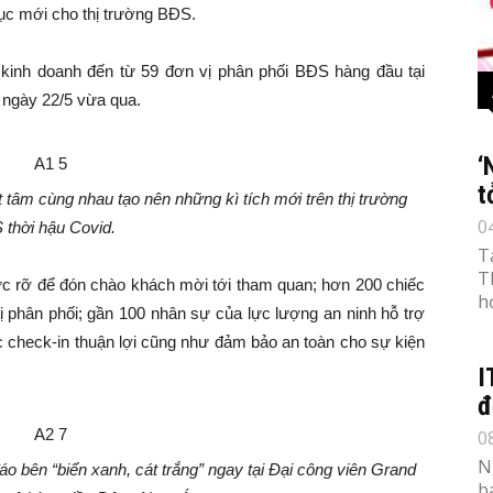
lục mới cho thị trường BĐS.
 kinh doanh đến từ 59 đơn vị phân phối BĐS hàng đầu tại
 ngày 22/5 vừa qua.
‘
t
ết tâm cùng nhau tạo nên những kì tích mới trên thị trường
0
thời hậu Covid.
T
T
c rỡ để đón chào khách mời tới tham quan; hơn 200 chiếc
h
 phân phối; gần 100 nhân sự của lực lượng an ninh hỗ trợ
ục check-in thuận lợi cũng như đảm bảo an toàn cho sự kiện
I
đ
0
N
o bên “biển xanh, cát trắng” ngay tại Đại công viên Grand
b