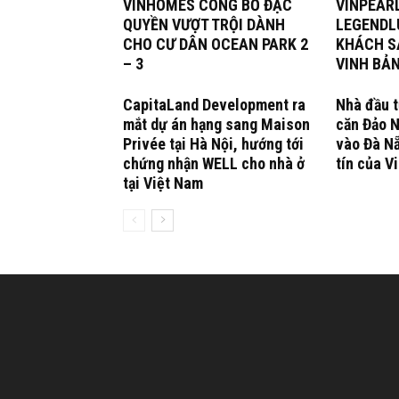
VINHOMES CÔNG BỐ ĐẶC
VINPEAR
QUYỀN VƯỢT TRỘI DÀNH
LEGENDL
CHO CƯ DÂN OCEAN PARK 2
KHÁCH S
– 3
VINH BẢN
CapitaLand Development ra
Nhà đầu t
mắt dự án hạng sang Maison
căn Đảo 
Privée tại Hà Nội, hướng tới
vào Đà Nẵ
chứng nhận WELL cho nhà ở
tín của V
tại Việt Nam