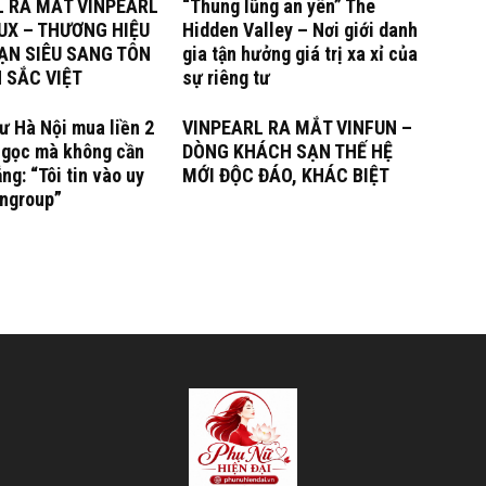
L RA MẮT VINPEARL
“Thung lũng an yên” The
UX – THƯƠNG HIỆU
Hidden Valley – Nơi giới danh
ẠN SIÊU SANG TÔN
gia tận hưởng giá trị xa xỉ của
 SẮC VIỆT
sự riêng tư
ư Hà Nội mua liền 2
VINPEARL RA MẮT VINFUN –
Ngọc mà không cần
DÒNG KHÁCH SẠN THẾ HỆ
ng: “Tôi tin vào uy
MỚI ĐỘC ĐÁO, KHÁC BIỆT
ingroup”