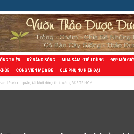
SỐNG THIỆN
KỸ NĂNG SỐNG
MUA SẮM -TIÊU DÙNG
ĐẸP MỖI GIỜ
 KHỎE
CÔNG VIÊN MẸ & BÉ
CLB PHỤ NỮ HIỆN ĐẠI
and Park ra quân, tái khởi động thị trường BĐS TP.HCM