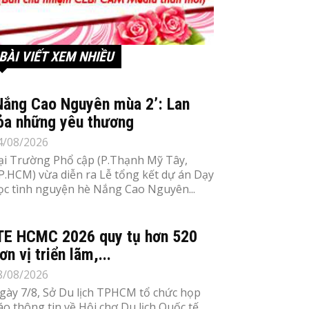
BÀI VIẾT XEM NHIỀU
Nắng Cao Nguyên mùa 2’: Lan
ỏa những yêu thương
4/08/2026
ại Trường Phổ cập (P.Thạnh Mỹ Tây,
P.HCM) vừa diễn ra Lễ tổng kết dự án Dạy
ọc tình nguyện hè Nắng Cao Nguyên...
TE HCMC 2026 quy tụ hơn 520
ơn vị triển lãm,...
8/08/2026
gày 7/8, Sở Du lịch TPHCM tổ chức họp
áo thông tin về Hội chợ Du lịch Quốc tế