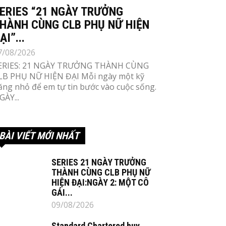
ERIES “21 NGÀY TRƯỞNG
HÀNH CÙNG CLB PHỤ NỮ HIỆN
ẠI”...
7/08/2026
ERIES: 21 NGÀY TRƯỞNG THÀNH CÙNG
LB PHỤ NỮ HIỆN ĐẠI Mỗi ngày một kỹ
ăng nhỏ để em tự tin bước vào cuộc sống.
GÀY...
BÀI VIẾT MỚI NHẤT
SERIES 21 NGÀY TRƯỞNG
THÀNH CÙNG CLB PHỤ NỮ
HIỆN ĐẠI:NGÀY 2: MỘT CÔ
GÁI...
09/08/2026
Standard Chartered huy