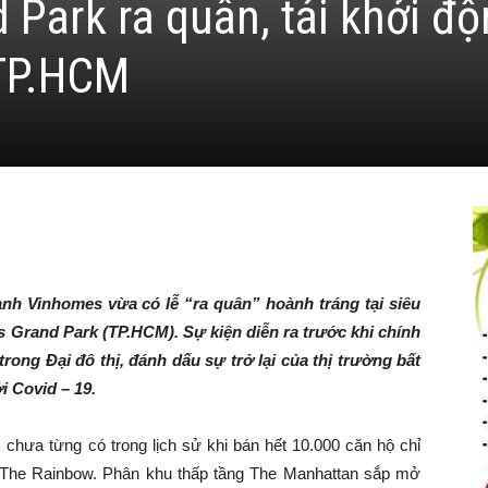
Park ra quân, tái khởi đ
 TP.HCM
oanh
Vinhomes
vừa có lễ “
ra quân
”
hoành tráng tại siêu
s Grand Park (TP.HCM). Sự kiện diễn ra
trước khi chính
trong
Đại đô thị
,
đánh dấu
sự trở lại của
thị trường bất
i Covid – 19.
chưa từng có trong lịch sử khi bán hết 10.000 căn hộ chỉ
– The Rainbow. Phân khu thấp tầng The Manhattan sắp mở