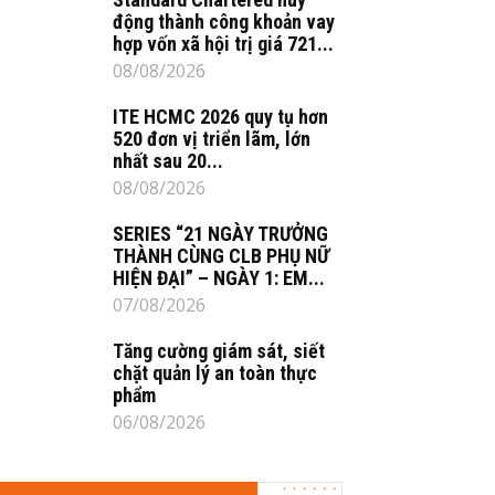
động thành công khoản vay
hợp vốn xã hội trị giá 721...
08/08/2026
ITE HCMC 2026 quy tụ hơn
520 đơn vị triển lãm, lớn
nhất sau 20...
08/08/2026
SERIES “21 NGÀY TRƯỞNG
THÀNH CÙNG CLB PHỤ NỮ
HIỆN ĐẠI” – NGÀY 1: EM...
07/08/2026
Tăng cường giám sát, siết
chặt quản lý an toàn thực
phẩm
06/08/2026