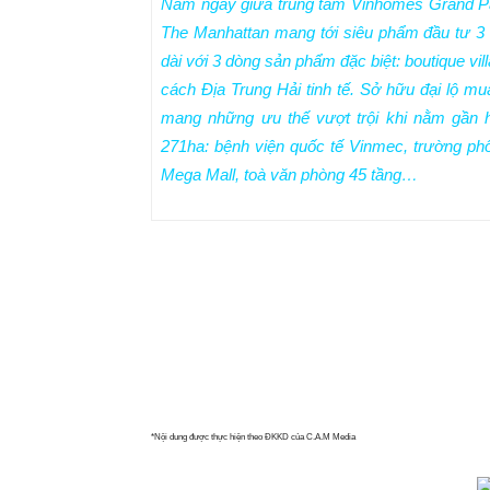
Nằm ngay giữa trung tâm Vinhomes Grand Par
The Manhattan mang tới siêu phẩm đầu tư 3 t
dài với 3 dòng sản phẩm đặc biệt: boutique vil
cách Địa Trung Hải tinh tế. Sở hữu đại lộ mu
mang những ưu thế vượt trội khi nằm gần h
271ha: bệnh viện quốc tế Vinmec, trường phổ
Mega Mall, toà văn phòng 45 tầng…
*Nội dung được thực hiện theo ĐKKD của C.A.M Media