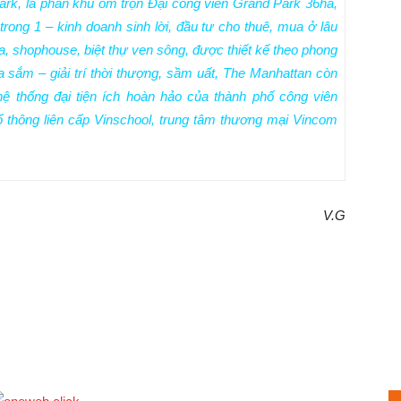
k, là phân khu ôm trọn Đại công viên Grand Park 36ha,
rong 1 – kinh doanh sinh lời, đầu tư cho thuê, mua ở lâu
la, shophouse, biệt thự ven sông, được thiết kế theo phong
a sắm – giải trí thời thượng, sầm uất, The Manhattan còn
ệ thống đại tiện ích hoàn hảo của thành phố công viên
 thông liên cấp Vinschool, trung tâm thương mại Vincom
V.G