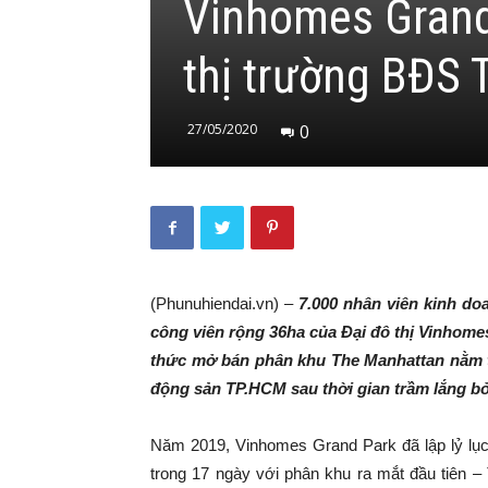
Vinhomes Grand 
thị trường BĐS
27/05/2020
0
(Phunuhiendai.vn) –
7.000 nhân viên kinh d
công viên rộng 36ha của Đại đô thị Vinhome
thức mở bán
phân khu The Manhattan
nằm 
động sản TP.HCM
sau thời gian trầm lắng bở
Năm 2019, Vinhomes Grand Park đã lập lỷ lục 
trong 17 ngày với phân khu ra mắt đầu tiên 