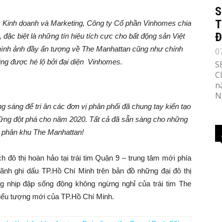
S
T
inh doanh và Marketing, Công ty Cổ phần Vinhomes chia
Đ
 đặc biệt là những tín hiệu tích cực cho bất động sản Việt
hình ảnh đầy ấn tượng về The Manhattan cũng như chính
0
ng được hé lộ bởi đại diện Vinhomes.
S
C
n
N
g sáng để tri ân các đơn vị phân phối đã chung tay kiến tạo
hững đột phá cho năm 2020. Tất cả đã sẵn sàng cho những
i phân khu The Manhattan!
h đô thị hoàn hảo tại trái tim Quận 9 – trung tâm mới phía
ãnh ghi dấu TP.Hồ Chí Minh trên bản đồ những đại đô thị
g nhịp đập sống động không ngừng nghỉ của trái tim The
biểu tượng mới của TP.Hồ Chí Minh.