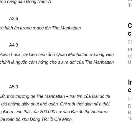
 mô hàng đầu Đông Nam Á
T
C
 cú
hích ấn tượng mang tên The Manhattan.
c
0
P
ptown Funk, tái hiện hình ảnh Quận Manhattan & Công viên
c
th
chính là nguồn cảm hứng cho sự ra đời của The Manhattan
I
c
t, thời thượng tại The Manhattan –
trái tim của Đại đô thị
0
ả những giây phút khó quên. Chỉ một thời gian nữa thôi,
D
i nghiệm sinh thái của 200.000 cư dân Đại đô thị Vinhomes
Đ
“
ủa toàn bộ khu Đông TP.Hồ Chí Minh.