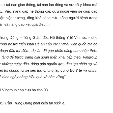
cơ tai nạn giao thông, tai nạn lao động và sự cố y khoa mà
ày. Việc nâng cấp hệ thống cấp cứu ngoại viện sẽ giúp các
 cận hiện trường, tăng khả năng cứu sống người bệnh trong
ên và nâng cao kết quả điều trị.
Trung Dũng – Tổng Giám đốc Hệ thống Y tế Vinmec – cho
oup hỗ trợ triển khai Đề án cấp cứu ngoại viện
q
uốc
g
ia do
i đoạn đầu thí điểm, dự án đã góp phần nâng cao nhận thức
tảng để bước sang giai đoạn triển khai tiếp theo. Vingroup
ừ
những ngày
đầu, đóng góp nguồn lực
, đào tạo nhân sự
và
ian tới chúng tôi sẽ tiếp tục chung tay cùng Bộ Y tế và chính
 hình
ngày càng
hiệu quả
và bền vững
”
.
S Trần Trung Dũng phát biểu tại buổi lễ
.