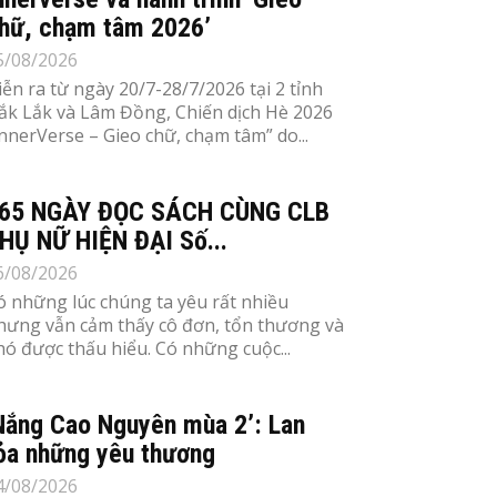
hữ, chạm tâm 2026’
5/08/2026
iễn ra từ ngày 20/7-28/7/2026 tại 2 tỉnh
ắk Lắk và Lâm Đồng, Chiến dịch Hè 2026
InnerVerse – Gieo chữ, chạm tâm” do...
65 NGÀY ĐỌC SÁCH CÙNG CLB
HỤ NỮ HIỆN ĐẠI Số...
6/08/2026
ó những lúc chúng ta yêu rất nhiều
hưng vẫn cảm thấy cô đơn, tổn thương và
hó được thấu hiểu. Có những cuộc...
Nắng Cao Nguyên mùa 2’: Lan
ỏa những yêu thương
4/08/2026