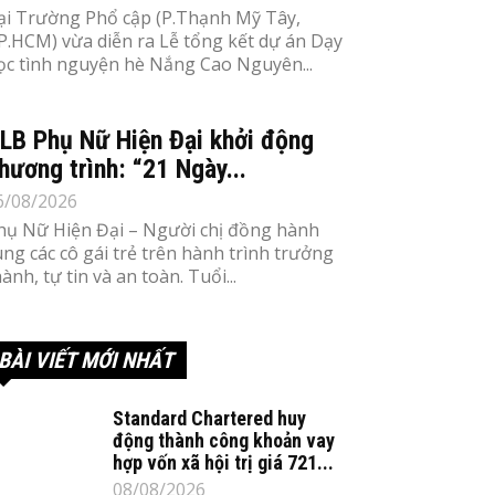
ại Trường Phổ cập (P.Thạnh Mỹ Tây,
P.HCM) vừa diễn ra Lễ tổng kết dự án Dạy
ọc tình nguyện hè Nắng Cao Nguyên...
LB Phụ Nữ Hiện Đại khởi động
hương trình: “21 Ngày...
6/08/2026
hụ Nữ Hiện Đại – Người chị đồng hành
ùng các cô gái trẻ trên hành trình trưởng
ành, tự tin và an toàn. Tuổi...
BÀI VIẾT MỚI NHẤT
Standard Chartered huy
động thành công khoản vay
hợp vốn xã hội trị giá 721...
08/08/2026