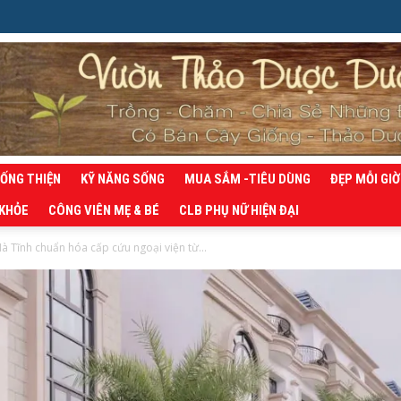
SỐNG THIỆN
KỸ NĂNG SỐNG
MUA SẮM -TIÊU DÙNG
ĐẸP MỖI GIỜ
 KHỎE
CÔNG VIÊN MẸ & BÉ
CLB PHỤ NỮ HIỆN ĐẠI
à Tĩnh chuẩn hóa cấp cứu ngoại viện từ...