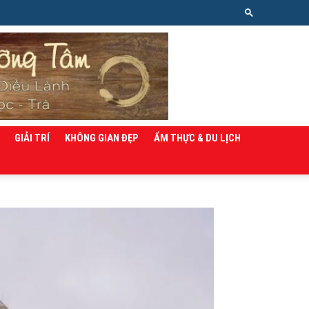
GIẢI TRÍ
KHÔNG GIAN ĐẸP
ẨM THỰC & DU LỊCH