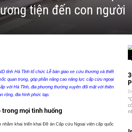
hương tiện đến con người
D tỉnh Hà Tĩnh tổ chức Lễ bàn giao xe cứu thương và thiết
3
u mốc quan trọng, góp phần nâng cao năng lực cấp cứu ngoại
P
ấp với Hà Tĩnh, địa phương thường xuyên đối mặt với thiên
0
bàn rộng, địa hình phức tạp.
“
c
 trong mọi tình huống
n
h nhằm khai triển khai Đề án Cấp cứu Ngoại viện cấp quốc
I