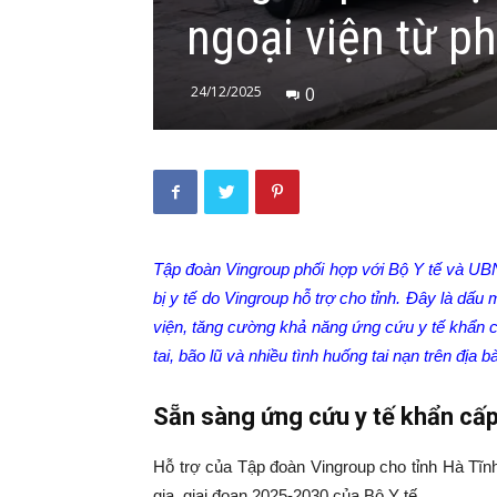
ngoại viện từ p
24/12/2025
0
Tập đoàn Vingroup phối hợp với Bộ Y tế và UBN
bị y tế do Vingroup hỗ trợ cho tỉnh. Đây là dấ
viện, tăng cường khả năng ứng cứu y tế khẩn c
tai, bão lũ và nhiều tình huống tai nạn trên địa 
Sẵn sàng ứng cứu y tế khẩn cấp
Hỗ trợ của Tập đoàn Vingroup cho tỉnh Hà Tĩn
gia, giai đoạn 2025-2030 của Bộ Y tế.