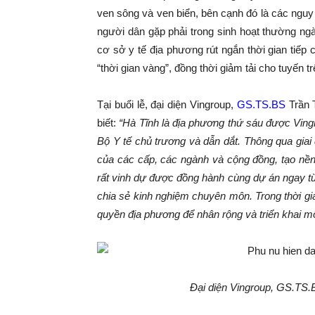
ven sông và ven biển, bên cạnh đó là các nguy 
người dân gặp phải trong sinh hoạt thường ng
cơ sở y tế địa phương rút ngắn thời gian tiếp
“thời gian vàng”, đồng thời giảm tải cho tuyến tr
Tại buổi lễ, đại diện Vingroup,
GS.TS.BS
Trần 
biết:
“Hà Tĩnh là địa phương thứ sáu được Vingr
Bộ Y tế chủ trương và dẫn dắt. Thông qua gia
của các cấp, các ngành và cộng đồng, tạo nền 
rất vinh dự được đồng hành cùng dự án ngay t
chia sẻ kinh nghiệm chuyên môn
. Trong
thời g
quyền địa phương để nhân rộng
và triển khai
mô
Đại diện Vingroup, GS.TS.B