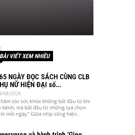
BÀI VIẾT XEM NHIỀU
65 NGÀY ĐỌC SÁCH CÙNG CLB
HỤ NỮ HIỆN ĐẠI số...
4/08/2026
Chăm sóc sức khỏe không bắt đầu từ khi
ó bệnh, mà bắt đầu từ những lựa chọn
hỏ mỗi ngày.” Giữa nhịp sống hiện...
nnerverse và hành trình ‘Gieo