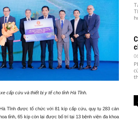
T
T
h
C
c
0
P
c
th
xe cấp cứu và thiết bị y tế cho tỉnh Hà Tĩnh
.
Hà Tĩnh được tổ chức với 81 kíp cấp cứu, quy tụ 283 cán
hoa tỉnh, 65 kíp còn lại được bố trí tại 13 bệnh viện đa khoa