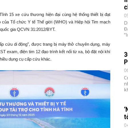
c
 Tĩnh 15 xe cứu thương hiện đại cùng hệ thống thiết bị đạt
0
o của Tổ chức Y tế Thế giới (WHO) và Hiệp hội Tim mạch
D
Đ
t quốc gia QCVN 31:2012/BYT.
“
p cứu di động”, được trang bị máy thở chuyên dụng, máy
T exam, điện tim 12 đạo trình kết nối từ xa, bộ đặt nội khí
3
hiều dụng cụ cấp cứu khác.
P
0
C
n
k
‘
t
0