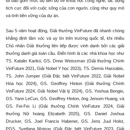
lõi bao gồm mức độ tiến bộ về khoa học công nghệ, tác động
tích cực đối với cuộc sống của con người, cũng như quy mô
và tính bền vững của dự án.
Sau 5 năm hoạt động, Giải thưởng VinFuture đã nhanh chóng
khẳng định tầm vóc và uy tín trên trường quốc tế, khi nhiều
Chủ nhân Giải thưởng liên tiếp được vinh danh bởi các giải
thưởng danh giá toàn cầu. Điển hình là các nhà khoa học như
TS. Katalin Karikó, GS. Drew Weissman (Giải thưởng Chính
VinFuture 2021, Giải Nobel Y học 2023), TS. Demis Hassabis,
TS. John Jumper (Giải Đặc biệt VinFuture 2022, Giải Nobel
Hóa học 2024), GS. Geoffrey Hinton (Giải thưởng Chính
VinFuture 2024, Giải Nobel Vật lý 2024), GS. Yoshua Bengio,
GS. Yann LeCun, GS. Geoffrey Hinton, ông Jensen Huang, và
GS. Fei-Fei Li (Giải thưởng Chính VinFuture 2024, Giải
thưởng Nữ hoàng Elizabeth 2025), GS. Daniel Joshua
Drucker, GS. Joel Francis Habener, GS. Jens Juul Holst,
PGS. Svetlana Mojsov (Giải Đặc biệt VinFuture 2023, Giải