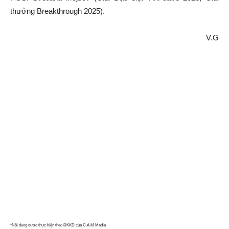
thưởng Breakthrough 2025).
V.G
*Nội dung được thực hiện theo ĐKKD của C.A.M Media