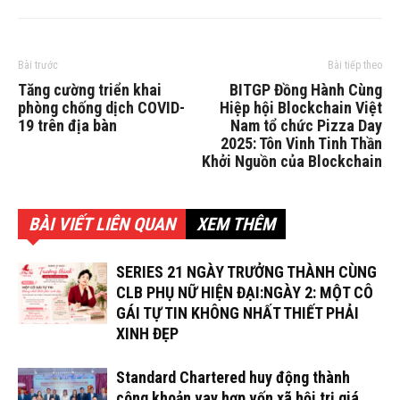
Bài trước
Bài tiếp theo
Tăng cường triển khai
BITGP Đồng Hành Cùng
phòng chống dịch COVID-
Hiệp hội Blockchain Việt
19 trên địa bàn
Nam tổ chức Pizza Day
2025: Tôn Vinh Tinh Thần
Khởi Nguồn của Blockchain
BÀI VIẾT LIÊN QUAN
XEM THÊM
SERIES 21 NGÀY TRƯỞNG THÀNH CÙNG
CLB PHỤ NỮ HIỆN ĐẠI:NGÀY 2: MỘT CÔ
GÁI TỰ TIN KHÔNG NHẤT THIẾT PHẢI
XINH ĐẸP
Standard Chartered huy động thành
công khoản vay hợp vốn xã hội trị giá