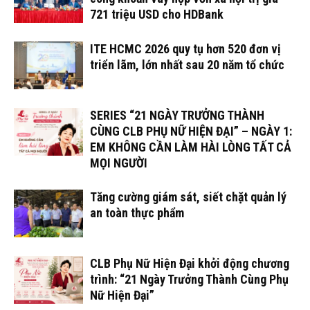
721 triệu USD cho HDBank
ITE HCMC 2026 quy tụ hơn 520 đơn vị
triển lãm, lớn nhất sau 20 năm tổ chức
SERIES “21 NGÀY TRƯỞNG THÀNH
CÙNG CLB PHỤ NỮ HIỆN ĐẠI” – NGÀY 1:
EM KHÔNG CẦN LÀM HÀI LÒNG TẤT CẢ
MỌI NGƯỜI
Tăng cường giám sát, siết chặt quản lý
an toàn thực phẩm
CLB Phụ Nữ Hiện Đại khởi động chương
trình: “21 Ngày Trưởng Thành Cùng Phụ
Nữ Hiện Đại”