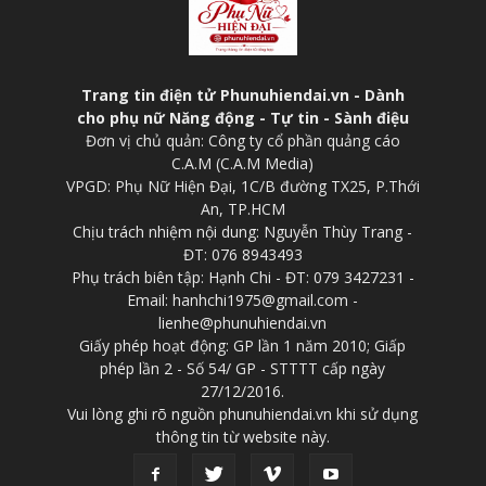
Trang tin điện tử Phunuhiendai.vn - Dành
cho phụ nữ Năng động - Tự tin - Sành điệu
Đơn vị chủ quản: Công ty cổ phần quảng cáo
C.A.M (C.A.M Media)
VPGD: Phụ Nữ Hiện Đại, 1C/B đường TX25, P.Thới
An, TP.HCM
Chịu trách nhiệm nội dung: Nguyễn Thùy Trang -
ĐT: 076 8943493
Phụ trách biên tập: Hạnh Chi - ĐT: 079 3427231 -
Email: hanhchi1975@gmail.com -
lienhe@phunuhiendai.vn
Giấy phép hoạt động: GP lần 1 năm 2010; Giấp
phép lần 2 - Số 54/ GP - STTTT cấp ngày
27/12/2016.
Vui lòng ghi rõ nguồn phunuhiendai.vn khi sử dụng
thông tin từ website này.