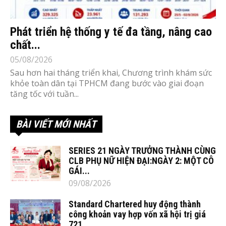
Phát triển hệ thống y tế đa tầng, nâng cao
chất...
05/08/2026
Sau hơn hai tháng triển khai, Chương trình khám sức
khỏe toàn dân tại TPHCM đang bước vào giai đoạn
tăng tốc với tuần...
BÀI VIẾT MỚI NHẤT
SERIES 21 NGÀY TRƯỞNG THÀNH CÙNG
CLB PHỤ NỮ HIỆN ĐẠI:NGÀY 2: MỘT CÔ
GÁI...
09/08/2026
Standard Chartered huy động thành
công khoản vay hợp vốn xã hội trị giá
721...