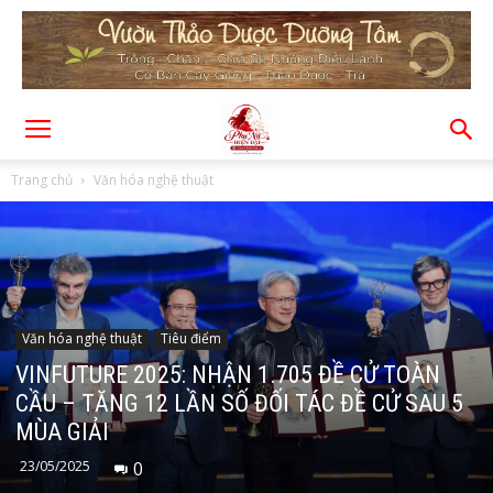
Trang chủ
Văn hóa nghệ thuật
Văn hóa nghệ thuật
Tiêu điểm
VINFUTURE 2025: NHẬN 1.705 ĐỀ CỬ TOÀN
CẦU – TĂNG 12 LẦN SỐ ĐỐI TÁC ĐỀ CỬ SAU 5
MÙA GIẢI
23/05/2025
0