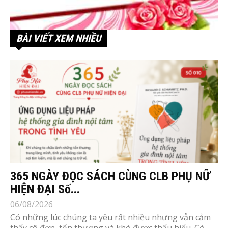
BÀI VIẾT XEM NHIỀU
365 NGÀY ĐỌC SÁCH CÙNG CLB PHỤ NỮ
HIỆN ĐẠI Số...
06/08/2026
Có những lúc chúng ta yêu rất nhiều nhưng vẫn cảm
thấy cô đơn, tổn thương và khó được thấu hiểu. Có