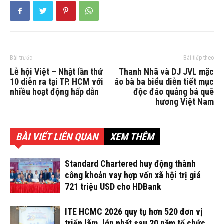
Bài trước
Bài tiếp theo
Lễ hội Việt – Nhật lần thứ
Thanh Nhã và DJ JVL mặc
10 diễn ra tại TP. HCM với
áo bà ba biểu diễn tiết mục
nhiều hoạt động hấp dẫn
độc đáo quảng bá quê
hương Việt Nam
BÀI VIẾT LIÊN QUAN
XEM THÊM
Standard Chartered huy động thành
công khoản vay hợp vốn xã hội trị giá
721 triệu USD cho HDBank
ITE HCMC 2026 quy tụ hơn 520 đơn vị
triển lãm, lớn nhất sau 20 năm tổ chức