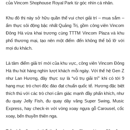
của Vincom Shophouse Royal Park từ góc nhìn cá nhân.
Khu đô thị này sở hữu quần thể vui chơi giải trí – mua sắm –
ẩm thực sôi động bậc nhất Quảng Trị, gồm công viên Vincom
Đông Hà vừa khai trương cùng TTTM Vincom Plaza và khu
phố thương mại, tạo nên một điểm đến không thể bỏ lỡ với
mọi du khách.
Là tâm điểm giải trí mới của khu vực, công viên Vincom Đông
Hà thu hút hàng nghìn lượt khách mỗi ngày. Với thế hệ Gen Z
như Lan Hương, đây thực sự là “vũ trụ giải trí” khi có tới 9
hạng mục trò chơi độc đáo đạt chuẩn quốc tế. Hương đặc biệt
thích thú với các trò chơi cảm giác mạnh đầy phấn khích, như
đu quay Jelly Fish, đu quay dây văng Super Swing, Music
Express, hay check-in với vòng xoay ngựa gỗ Carousel, cốc
xoay, bến thuyền thiên nga.