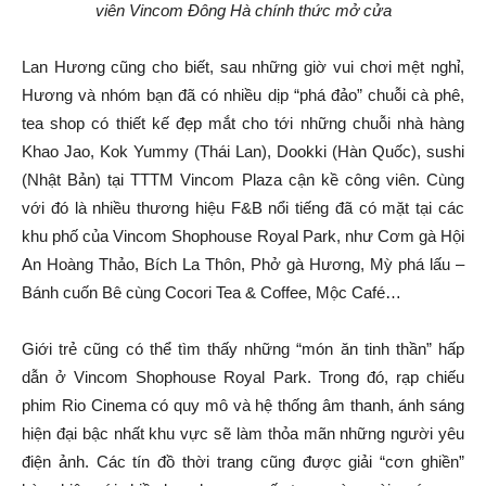
viên Vincom Đông Hà chính thức mở cửa
Lan Hương cũng cho biết, sau những giờ vui chơi mệt nghỉ,
Hương và nhóm bạn đã có nhiều dịp “phá đảo” chuỗi cà phê,
tea shop có thiết kế đẹp mắt cho tới những chuỗi nhà hàng
Khao Jao, Kok Yummy (Thái Lan), Dookki (Hàn Quốc), sushi
(Nhật Bản) tại TTTM Vincom Plaza cận kề công viên. Cùng
với đó là nhiều thương hiệu F&B nổi tiếng đã có mặt tại các
khu phố của Vincom Shophouse Royal Park, như Cơm gà Hội
An Hoàng Thảo, Bích La Thôn, Phở gà Hương, Mỳ phá lấu –
Bánh cuốn Bê cùng Cocori Tea & Coffee, Mộc Café…
Giới trẻ cũng có thể tìm thấy những “món ăn tinh thần” hấp
dẫn ở Vincom Shophouse Royal Park. Trong đó, rạp chiếu
phim Rio Cinema có quy mô và hệ thống âm thanh, ánh sáng
hiện đại bậc nhất khu vực sẽ làm thỏa mãn những người yêu
điện ảnh. Các tín đồ thời trang cũng được giải “cơn ghiền”