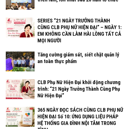
SERIES “21 NGÀY TRƯỞNG THÀNH
CÙNG CLB PHỤ NỮ HIỆN ĐẠI” – NGÀY 1:
EM KHÔNG CẦN LÀM HÀI LÒNG TẤT CẢ
MỌI NGƯỜI
Tăng cường giám sát, siết chặt quản lý
an toàn thực phẩm
CLB Phụ Nữ Hiện Đại khởi động chương
trình: “21 Ngày Trưởng Thành Cùng Phụ
Nữ Hiện Đại”
365 NGÀY ĐỌC SÁCH CÙNG CLB PHỤ NỮ
HIỆN ĐẠI Số 10: ỨNG DỤNG LIỆU PHÁP
HỆ THỐNG GIA ĐÌNH NỘI TÂM TRONG