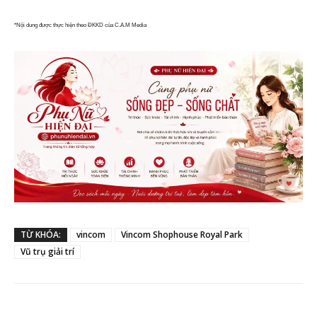
*Nội dung được thực hiện theo ĐKKD của C.A.M Media
TỪ KHÓA:
vincom
Vincom Shophouse Royal Park
Vũ trụ giải trí