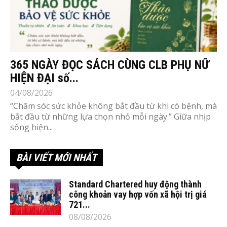
365 NGÀY ĐỌC SÁCH CÙNG CLB PHỤ NỮ
HIỆN ĐẠI số...
04/08/2026
“Chăm sóc sức khỏe không bắt đầu từ khi có bệnh, mà
bắt đầu từ những lựa chọn nhỏ mỗi ngày.” Giữa nhịp
sống hiện...
BÀI VIẾT MỚI NHẤT
Standard Chartered huy động thành
công khoản vay hợp vốn xã hội trị giá
721...
08/08/2026