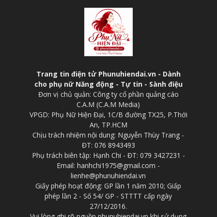
Trang tin điện tử Phunuhiendai.vn - Dành
cho phụ nữ Năng động - Tự tin - Sành điệu
Đơn vị chủ quản: Công ty cổ phần quảng cáo
C.A.M (C.A.M Media)
VPGD: Phụ Nữ Hiện Đại, 1C/B đường TX25, P.Thới
An, TP.HCM
Chịu trách nhiệm nội dung: Nguyễn Thùy Trang -
ĐT: 076 8943493
Phụ trách biên tập: Hạnh Chi - ĐT: 079 3427231 -
Email: hanhchi1975@gmail.com -
lienhe@phunuhiendai.vn
Giấy phép hoạt động: GP lần 1 năm 2010; Giấp
phép lần 2 - Số 54/ GP - STTTT cấp ngày
27/12/2016.
Vui lòng ghi rõ nguồn phunuhiendai.vn khi sử dụng