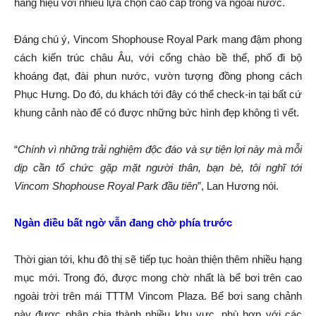
hàng hiệu với nhiều lựa chọn cao cấp trong và ngoài nước.
Đáng chú ý, Vincom Shophouse Royal Park mang đậm phong
cách kiến trúc châu Âu, với cổng chào bề thế, phố đi bộ
khoáng đạt, đài phun nước, vườn tượng đồng phong cách
Phục Hưng. Do đó, du khách tới đây có thể check-in tại bất cứ
khung cảnh nào để có được những bức hình đẹp không tì vết.
“
Chính vì những trải nghiệm độc đáo và sự tiện lợi này mà mỗi
dịp cần tổ chức gặp mặt người thân, bạn bè, tôi nghĩ tới
Vincom Shophouse Royal Park đầu tiên
”, Lan Hương nói.
Ngàn điều bất ngờ vẫn đang chờ phía trước
Thời gian tới, khu đô thị sẽ tiếp tục hoàn thiện thêm nhiều hạng
mục mới. Trong đó, được mong chờ nhất là bể bơi trên cao
ngoài trời trên mái TTTM Vincom Plaza. Bể bơi sang chảnh
này được phân chia thành nhiều khu vực, phù hợp với các