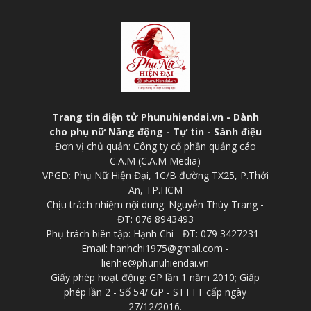
Trang tin điện tử Phunuhiendai.vn - Dành
cho phụ nữ Năng động - Tự tin - Sành điệu
Đơn vị chủ quản: Công ty cổ phần quảng cáo
C.A.M (C.A.M Media)
VPGD: Phụ Nữ Hiện Đại, 1C/B đường TX25, P.Thới
An, TP.HCM
Chịu trách nhiệm nội dung: Nguyễn Thùy Trang -
ĐT: 076 8943493
Phụ trách biên tập: Hạnh Chi - ĐT: 079 3427231 -
Email: hanhchi1975@gmail.com -
lienhe@phunuhiendai.vn
Giấy phép hoạt động: GP lần 1 năm 2010; Giấp
phép lần 2 - Số 54/ GP - STTTT cấp ngày
27/12/2016.