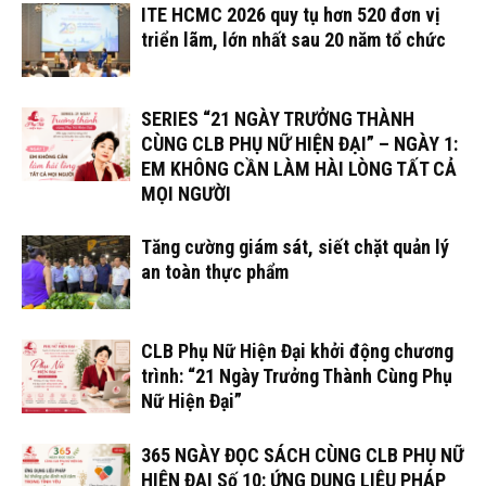
ITE HCMC 2026 quy tụ hơn 520 đơn vị
triển lãm, lớn nhất sau 20 năm tổ chức
SERIES “21 NGÀY TRƯỞNG THÀNH
CÙNG CLB PHỤ NỮ HIỆN ĐẠI” – NGÀY 1:
EM KHÔNG CẦN LÀM HÀI LÒNG TẤT CẢ
MỌI NGƯỜI
Tăng cường giám sát, siết chặt quản lý
an toàn thực phẩm
CLB Phụ Nữ Hiện Đại khởi động chương
trình: “21 Ngày Trưởng Thành Cùng Phụ
Nữ Hiện Đại”
365 NGÀY ĐỌC SÁCH CÙNG CLB PHỤ NỮ
HIỆN ĐẠI Số 10: ỨNG DỤNG LIỆU PHÁP