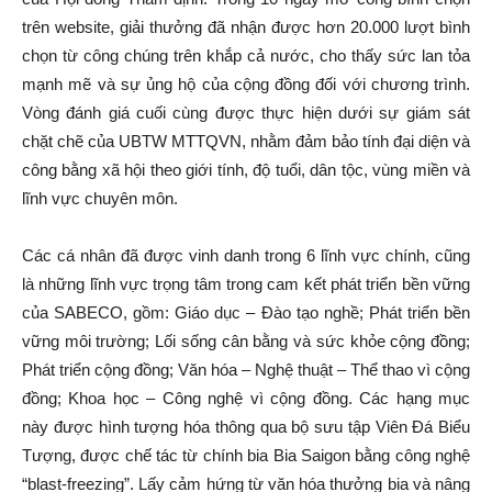
trên website, giải thưởng đã nhận được hơn 20.000 lượt bình
chọn từ công chúng trên khắp cả nước, cho thấy sức lan tỏa
mạnh mẽ và sự ủng hộ của cộng đồng đối với chương trình.
Vòng đánh giá cuối cùng được thực hiện dưới sự giám sát
chặt chẽ của UBTW MTTQVN, nhằm đảm bảo tính đại diện và
công bằng xã hội theo giới tính, độ tuổi, dân tộc, vùng miền và
lĩnh vực chuyên môn.
Các cá nhân đã được vinh danh trong 6 lĩnh vực chính, cũng
là những lĩnh vực trọng tâm trong cam kết phát triển bền vững
của SABECO, gồm: Giáo dục – Đào tạo nghề; Phát triển bền
vững môi trường; Lối sống cân bằng và sức khỏe cộng đồng;
Phát triển cộng đồng; Văn hóa – Nghệ thuật – Thể thao vì cộng
đồng; Khoa học – Công nghệ vì cộng đồng. Các hạng mục
này được hình tượng hóa thông qua bộ sưu tập Viên Đá Biểu
Tượng, được chế tác từ chính bia Bia Saigon bằng công nghệ
“blast-freezing”. Lấy cảm hứng từ văn hóa thưởng bia và nâng