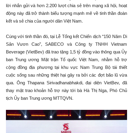
lời nhắn gửi và hơn 2.200 lượt chia sẻ trên mạng xã hội, hoạt
động này đã trở thành biểu tượng mạnh mẽ về tinh thần đoàn
kết và sẻ chia của người dân Việt Nam.
Cùng với tinh thần đó, tại Lễ Tổng kết Chiến dịch “150 Năm Di
Sản Vươn Cao”, SABECO và Công ty TNHH Vietnam
Beverage (VietBev) đã trao tặng 1,5 tỷ đồng vào thông qua Ủy
ban Trung ương Mặt trận Tổ quốc Việt Nam, nhằm hỗ trợ
cộng đồng địa phương tại khu vực Nam Trung Bộ tái thiết
cuộc sống sau những thiệt hại gây ra bởi các đợt bão lũ vừa
qua. Ông Thapana Sirivadhanabhakdi, đại diện VietBev, đã
thay mặt trao khoản hỗ trợ này tới bà Hà Thị Nga, Phó Chủ
tịch Ủy ban Trung ương MTTQVN.