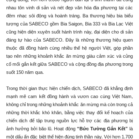
nhau tôn vinh di sản và nét đẹp văn hóa địa phương tại các
đêm nhạc sôi động và hoành tráng. Ba thương hiệu bia biểu
tượng của SABECO gồm Bia Saigon, Bia 333 và Bia Lạc Việt
cũng hiện diện xuyên suốt hành trình này, đại diện cho di sản
đáng tự hào của SABECO. Đây là những thương hiệu quen
thuộc đã đồng hành cùng nhiều thế hệ người Việt, góp phần
tạo nên những khoảnh khắc ăn mừng giàu cảm xúc và củng
cố mối gắn kết giữa SABECO và cộng đồng địa phương trong
suốt 150 năm qua.
Trong thời gian thực hiện chiến dịch, SABECO đã khẳng định
mạnh mẽ cam kết đồng hành và vươn cao cùng Việt Nam,
không chỉ trong những khoảnh khắc ăn mừng mà còn trong cả
những thời khắc khó khăn, bằng việc thay đổi kế hoạch của
chiến dịch để tập trung nguồn lực hỗ trợ các địa phương bị
ảnh hưởng bởi bão lũ. Hoạt động
“Bức Tường Gắn Kết”
là
một dấu ấn đặc biệt thể hiện đúng tinh thần này. Với hơn 1.700