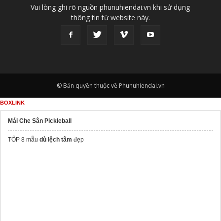
Vui lòng ghi rõ nguồn phunuhiendai.vn khi sử dụng
thông tin từ website này.
© Bản quyền thuộc về Phunuhiendai.vn
BOXLINK
Mái Che Sân Pickleball
TỐP 8 mẫu
dù lệch tâm
đẹp