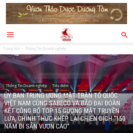
Trang chủ
Thông Tin Doanh nghiệp
Thông Tin Doanh nghiệp
Tiêu điểm
ỦY BAN TRUNG ƯƠNG MẶT TRẬN TỔ QUỐC
VIỆT NAM CÙNG SABECO VÀ BÁO ĐẠI ĐOÀN
KẾT CÔNG BỐ TOP 15 GƯƠNG MẶT TRUYỀN
LỬA, CHÍNH THỨC KHÉP LẠI CHIẾN DỊCH “150
NĂM DI SẢN VƯƠN CAO”