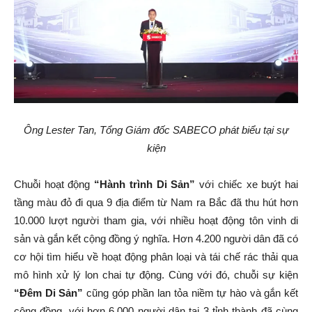
Ông Lester Tan, Tổng Giám đốc SABECO phát biểu tại sự
kiện
Chuỗi hoạt động
“Hành trình Di Sản”
với chiếc xe buýt hai
tầng màu đỏ đi qua 9 địa điểm từ Nam ra Bắc đã thu hút hơn
10.000 lượt người tham gia, với nhiều hoạt động tôn vinh di
sản và gắn kết cộng đồng ý nghĩa. Hơn 4.200 người dân đã có
cơ hội tìm hiểu về hoạt động phân loại và tái chế rác thải qua
mô hình xử lý lon chai tự động. Cùng với đó, chuỗi sự kiện
“Đêm Di Sản”
cũng góp phần lan tỏa niềm tự hào và gắn kết
cộng đồng, với hơn 6.000 người dân tại 3 tỉnh thành đã cùng