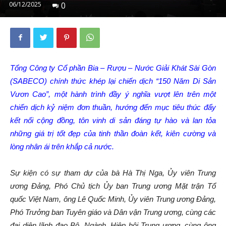
06/12/2025
0
Tổng Công ty Cổ phần Bia – Rượu – Nước Giải Khát Sài Gòn
(SABECO) chính thức khép lại chiến dịch “150 Năm Di Sản
Vươn Cao”, một hành trình đầy ý nghĩa vượt lên trên một
chiến dịch kỷ niệm đơn thuần, hướng đến mục tiêu thúc đẩy
kết nối cộng đồng, tôn vinh di sản đáng tự hào và lan tỏa
những giá trị tốt đẹp của tinh thần đoàn kết, kiên cường và
lòng nhân ái trên khắp cả nước.
Sự kiện có sự tham dự của bà Hà Thị Nga, Ủy viên Trung
ương Đảng, Phó Chủ tịch Ủy ban Trung ương Mặt trận Tổ
quốc Việt Nam, ông Lê Quốc Minh, Ủy viên Trung ương Đảng,
Phó Trưởng ban Tuyên giáo và Dân vận Trung ương, cùng các
đại diện lãnh đạo Bộ, Ngành, Hiệp hội Trung ương, cùng ông