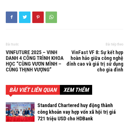
Bài trước
Bài tiếp theo
VINFUTURE 2025 – VINH
VinFast VF 8: Sự kết hợp
DANH 4 CÔNG TRÌNH KHOA
hoàn hảo giữa công nghệ
HỌC “CÙNG VƯƠN MÌNH –
đỉnh cao và giá trị sử dụng
CÙNG THỊNH VƯỢNG”
cho gia đình
BÀI VIẾT LIÊN QUAN
XEM THÊM
Standard Chartered huy động thành
công khoản vay hợp vốn xã hội trị giá
721 triệu USD cho HDBank