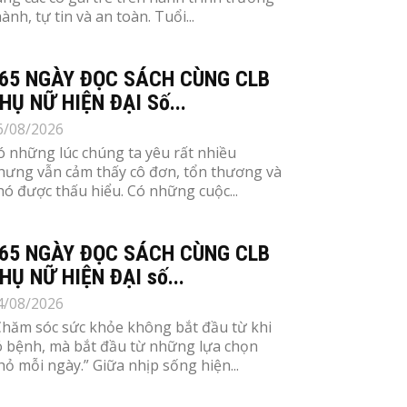
ành, tự tin và an toàn. Tuổi...
65 NGÀY ĐỌC SÁCH CÙNG CLB
HỤ NỮ HIỆN ĐẠI Số...
6/08/2026
ó những lúc chúng ta yêu rất nhiều
hưng vẫn cảm thấy cô đơn, tổn thương và
hó được thấu hiểu. Có những cuộc...
65 NGÀY ĐỌC SÁCH CÙNG CLB
HỤ NỮ HIỆN ĐẠI số...
4/08/2026
Chăm sóc sức khỏe không bắt đầu từ khi
ó bệnh, mà bắt đầu từ những lựa chọn
hỏ mỗi ngày.” Giữa nhịp sống hiện...