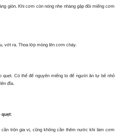
àng giòn. Khi cơm còn nóng nhẹ nhàng gập đôi miếng cơm
ều, vớt ra. Thoa lớp mòng lên cơm cháy.
o quẹt. Có thể để nguyên miếng to để người ăn tự bẻ nhỏ
ên đĩa.
 quẹt
:
cần trộn gia vị, cũng không cần thêm nước khi làm cơm