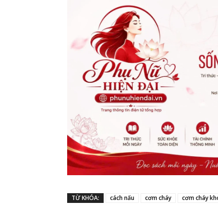
TỪ KHÓA:
cách nấu
cơm cháy
cơm cháy kh