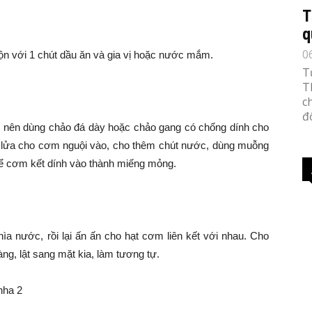
T
q
0
ộn với 1 chút dầu ăn và gia vị hoặc nước mắm.
T
T
c
đố
, nên dùng chảo đá dày hoặc chảo gang có chống dính cho
ỏ lửa cho cơm nguội vào, cho thêm chút nước, dùng muỗng
ể cơm kết dính vào thành miếng mỏng.
hìa nước, rồi lại ấn ấn cho hạt cơm liên kết với nhau. Cho
g, lật sang mặt kia, làm tương tự.