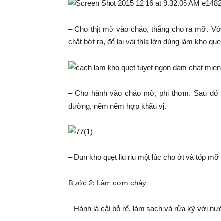
– Cho thịt mỡ vào chảo, thắng cho ra mỡ. Vớ
chắt bớt ra, để lại vài thìa lớn dùng làm kho quẹ
– Cho hành vào chảo mỡ, phi thơm. Sau đó
đường, nêm nếm hợp khẩu vị.
– Đun kho quẹt liu riu một lúc cho ớt và tóp m
Bước 2: Làm cơm cháy
– Hành lá
cắt bỏ rể, làm sạch và rửa kỹ với nướ