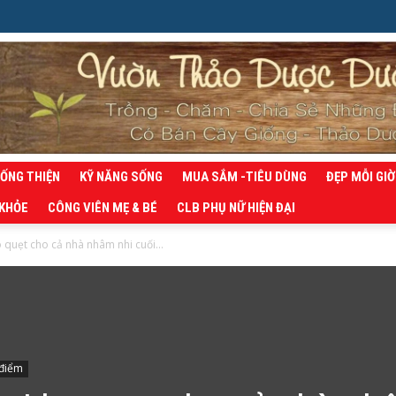
SỐNG THIỆN
KỸ NĂNG SỐNG
MUA SẮM -TIÊU DÙNG
ĐẸP MỖI GIỜ
 KHỎE
CÔNG VIÊN MẸ & BÉ
CLB PHỤ NỮ HIỆN ĐẠI
quẹt cho cả nhà nhâm nhi cuối...
 điểm