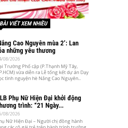
BÀI VIẾT XEM NHIỀU
Nắng Cao Nguyên mùa 2’: Lan
ỏa những yêu thương
4/08/2026
ại Trường Phổ cập (P.Thạnh Mỹ Tây,
P.HCM) vừa diễn ra Lễ tổng kết dự án Dạy
ọc tình nguyện hè Nắng Cao Nguyên...
LB Phụ Nữ Hiện Đại khởi động
hương trình: “21 Ngày...
6/08/2026
hụ Nữ Hiện Đại – Người chị đồng hành
ùng các cô gái trẻ trên hành trình trưởng