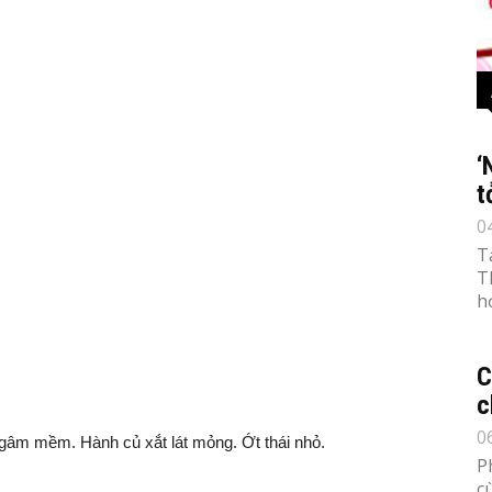
‘
t
0
T
T
h
C
c
0
ngâm mềm. Hành củ xắt lát mỏng. Ớt thái nhỏ.
P
c