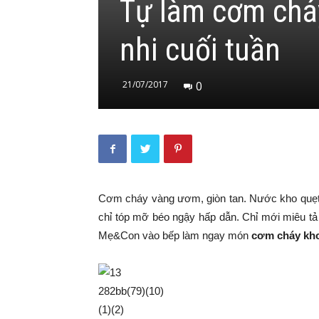
Tự làm cơm chá
nhi cuối tuần
21/07/2017
0
Cơm cháy vàng ươm, giòn tan. Nước kho quẹt n
chỉ tóp mỡ béo ngậy hấp dẫn. Chỉ mới miêu tả
Mẹ&Con vào bếp làm ngay món
cơm cháy kho