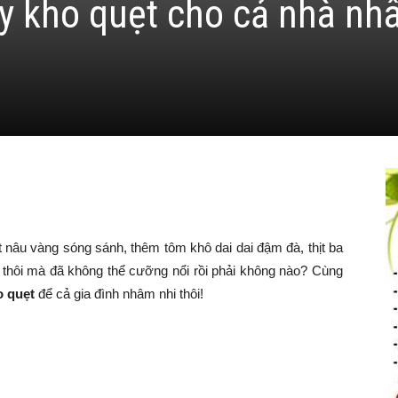
y kho quẹt cho cả nhà nh
âu vàng sóng sánh, thêm tôm khô dai dai đậm đà, thịt ba
 thôi mà đã không thể cưỡng nổi rồi phải không nào? Cùng
 quẹt
để cả gia đình nhâm nhi thôi!