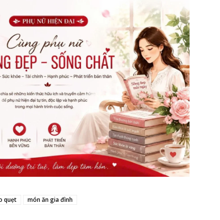
o quẹt
món ăn gia đình