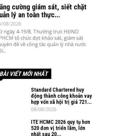
ăng cường giám sát, siết chặt
uản lý an toàn thực...
6/08/2026
ừ ngày 4-19/8, Thường trực HĐND
PHCM tổ chức đợt khảo sát, giám sát
huyên đề về công tác quản lý nhà nước
i...
BÀI VIẾT MỚI NHẤT
Standard Chartered huy
động thành công khoản vay
hợp vốn xã hội trị giá 721...
08/08/2026
ITE HCMC 2026 quy tụ hơn
520 đơn vị triển lãm, lớn
nhất sau 20...