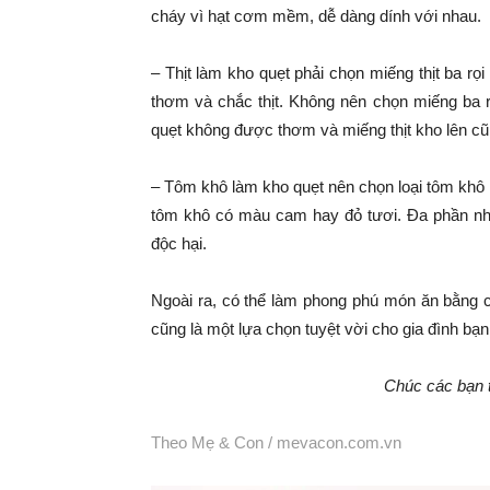
cháy vì hạt cơm mềm, dễ dàng dính với nhau.
– Thịt làm kho quẹt phải chọn miếng thịt ba rọ
thơm và chắc thịt. Không nên chọn miếng ba
quẹt không được thơm và miếng thịt kho lên cũ
– Tôm khô làm kho quẹt nên chọn loại tôm khô 
tôm khô có màu cam hay đỏ tươi. Đa phần nh
độc hại.
Ngoài ra, có thể làm phong phú món ăn bằng
cũng là một lựa chọn tuyệt vời cho gia đình bạn
Chúc các bạn 
Theo Mẹ & Con /
mevacon.com.vn