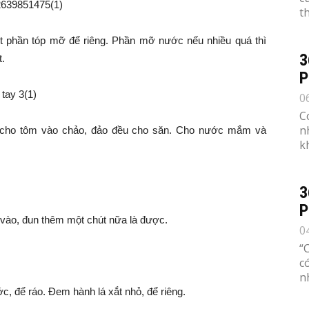
th
t phần tóp mỡ để riêng. Phần mỡ nước nếu nhiều quá thì
3
t.
P
0
C
n
 cho tôm vào chảo, đảo đều cho săn. Cho nước mắm và
k
3
P
ỡ vào, đun thêm một chút nữa là được.
0
“
c
n
c, để ráo. Đem hành lá xắt nhỏ, để riêng.