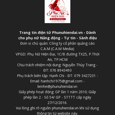
Trang tin điện tử Phunuhiendai.vn - Dành
cho phụ nữ Năng động - Tự tin - Sành điệu
Đơn vị chủ quản: Công ty cổ phần quảng cáo
C.A.M (C.A.M Media)
VPGD: Phụ Nữ Hiện Đại, 1C/B đường TX25, P.Thới
An, TP.HCM
Chịu trách nhiệm nội dung: Nguyễn Thùy Trang -
ĐT: 076 8943493
Phụ trách biên tập: Hạnh Chi - ĐT: 079 3427231 -
Email: hanhchi1975@gmail.com -
lienhe@phunuhiendai.vn
Giấy phép hoạt động: GP lần 1 năm 2010; Giấp
phép lần 2 - Số 54/ GP - STTTT cấp ngày
27/12/2016.
Vui lòng ghi rõ nguồn phunuhiendai.vn khi sử dụng
thông tin từ website này.