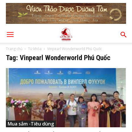
Trang chủ
Từ khóa
Vinpearl Wonderworld Phú Quốc
Tag: Vinpearl Wonderworld Phú Quốc
Mua sắm -Tiêu dùng