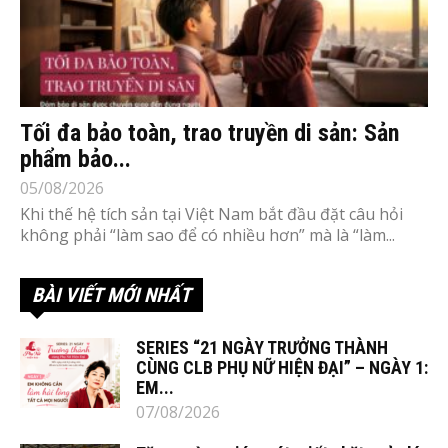
Tối đa bảo toàn, trao truyền di sản: Sản
phẩm bảo...
05/08/2026
Khi thế hệ tích sản tại Việt Nam bắt đầu đặt câu hỏi
không phải “làm sao để có nhiều hơn” mà là “làm...
BÀI VIẾT MỚI NHẤT
SERIES “21 NGÀY TRƯỞNG THÀNH
CÙNG CLB PHỤ NỮ HIỆN ĐẠI” – NGÀY 1:
EM...
07/08/2026