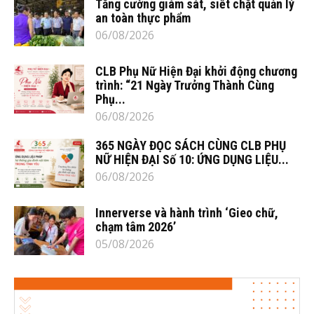
Tăng cường giám sát, siết chặt quản lý
an toàn thực phẩm
06/08/2026
CLB Phụ Nữ Hiện Đại khởi động chương
trình: “21 Ngày Trưởng Thành Cùng
Phụ...
06/08/2026
365 NGÀY ĐỌC SÁCH CÙNG CLB PHỤ
NỮ HIỆN ĐẠI Số 10: ỨNG DỤNG LIỆU...
06/08/2026
Innerverse và hành trình ‘Gieo chữ,
chạm tâm 2026’
05/08/2026