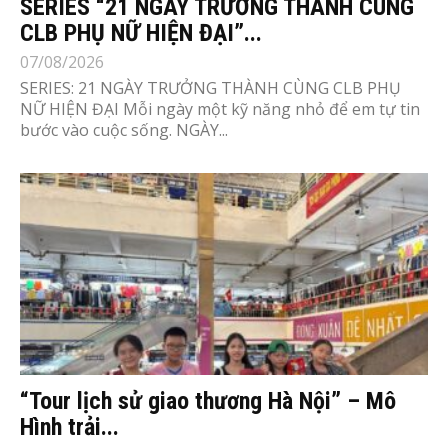
SERIES “21 NGÀY TRƯỞNG THÀNH CÙNG
CLB PHỤ NỮ HIỆN ĐẠI”...
07/08/2026
SERIES: 21 NGÀY TRƯỞNG THÀNH CÙNG CLB PHỤ
NỮ HIỆN ĐẠI Mỗi ngày một kỹ năng nhỏ để em tự tin
bước vào cuộc sống. NGÀY...
“Tour lịch sử giao thương Hà Nội” – Mô
Hình trải...