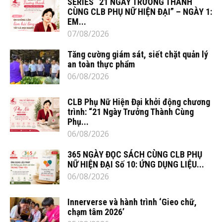
SERIES “21 NGÀY TRƯỞNG THÀNH
CÙNG CLB PHỤ NỮ HIỆN ĐẠI” – NGÀY 1:
EM...
07/08/2026
Tăng cường giám sát, siết chặt quản lý
an toàn thực phẩm
06/08/2026
CLB Phụ Nữ Hiện Đại khởi động chương
trình: “21 Ngày Trưởng Thành Cùng
Phụ...
06/08/2026
365 NGÀY ĐỌC SÁCH CÙNG CLB PHỤ
NỮ HIỆN ĐẠI Số 10: ỨNG DỤNG LIỆU...
06/08/2026
Innerverse và hành trình ‘Gieo chữ,
chạm tâm 2026’