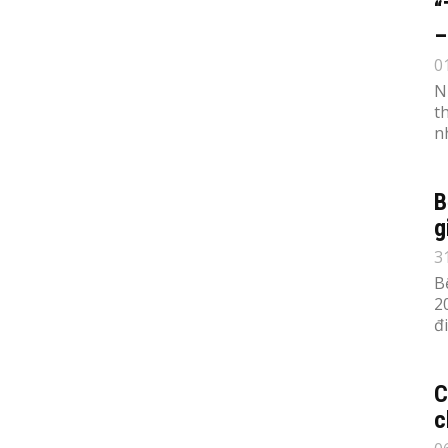
“
–
0
N
t
n
B
g
3
B
2
đ
C
c