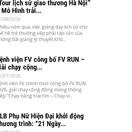
Tour lịch sử giao thương Hà Nội”
 Mô Hình trải...
1/08/2026
hiều năm qua, việc giảng dạy lịch sử cho
hế hệ trẻ thường vấp phải rào cản của
hững bài giảng lý thuyết khô...
ệnh viện FV công bố FV RUN –
iải chạy cộng...
1/07/2026
ệnh viện FV chính thức công bố FV RUN
026, giải chạy cộng đồng mang thông
iệp "Chạy bằng trái tim – Chạy vì...
LB Phụ Nữ Hiện Đại khởi động
hương trình: “21 Ngày...