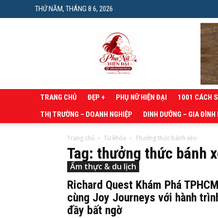
THỨ NĂM, THÁNG 8 6, 2026
Phụ
nữ
hiện
đại
TRANG CHỦ
ĐẸP +
PHỤ NỮ HIỆN ĐẠI
1001 CÁCH 
THỊ TRƯỜNG – DOANH NGHIỆP
DINH DƯỠNG – GIA ĐÌNH
Trang chủ
Từ khóa
Thưởng thức bánh xèo
Tag: thưởng thức bánh 
Ẩm thực & du lịch
Richard Quest Khám Phá TPHC
cùng Joy Journeys với hành trìn
đầy bất ngờ