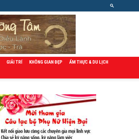
GIẢI TRÍ
KHÔNG GIAN ĐẸP
ẨM THỰC & DU LỊCH