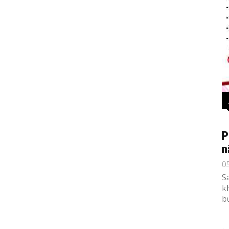
P
n
0
S
k
b