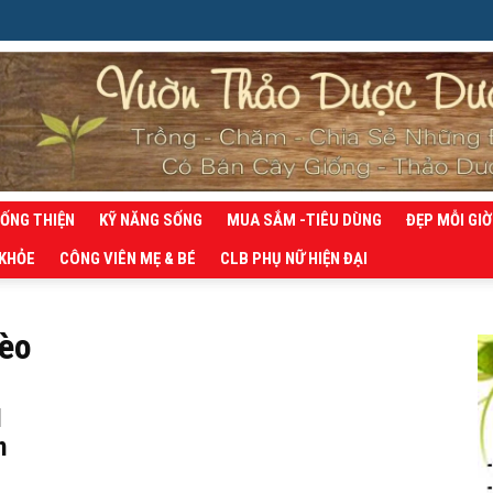
SỐNG THIỆN
KỸ NĂNG SỐNG
MUA SẮM -TIÊU DÙNG
ĐẸP MỖI GIỜ
 KHỎE
CÔNG VIÊN MẸ & BÉ
CLB PHỤ NỮ HIỆN ĐẠI
xèo
M
h