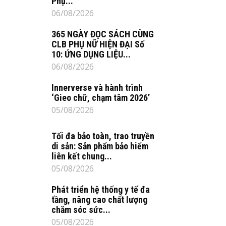
Phụ...
06/08/2026
365 NGÀY ĐỌC SÁCH CÙNG
CLB PHỤ NỮ HIỆN ĐẠI Số
10: ỨNG DỤNG LIỆU...
06/08/2026
Innerverse và hành trình
‘Gieo chữ, chạm tâm 2026’
05/08/2026
Tối đa bảo toàn, trao truyền
di sản: Sản phẩm bảo hiểm
liên kết chung...
05/08/2026
Phát triển hệ thống y tế đa
tầng, nâng cao chất lượng
chăm sóc sức...
05/08/2026