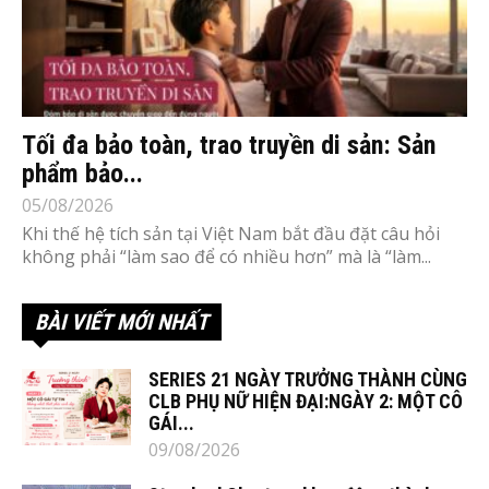
Tối đa bảo toàn, trao truyền di sản: Sản
phẩm bảo...
05/08/2026
Khi thế hệ tích sản tại Việt Nam bắt đầu đặt câu hỏi
không phải “làm sao để có nhiều hơn” mà là “làm...
BÀI VIẾT MỚI NHẤT
SERIES 21 NGÀY TRƯỞNG THÀNH CÙNG
CLB PHỤ NỮ HIỆN ĐẠI:NGÀY 2: MỘT CÔ
GÁI...
09/08/2026