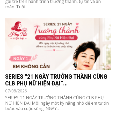
gái trẻ trên hành trình trưởng thành, tự tin và an
toàn. Tuổi...
SERIES “21 NGÀY TRƯỞNG THÀNH CÙNG
CLB PHỤ NỮ HIỆN ĐẠI”...
07/08/2026
SERIES: 21 NGÀY TRƯỞNG THÀNH CÙNG CLB PHỤ
NỮ HIỆN ĐẠI Mỗi ngày một kỹ năng nhỏ để em tự tin
bước vào cuộc sống. NGÀY...