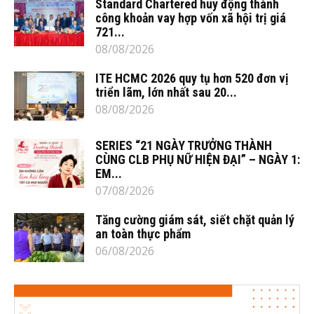
Standard Chartered huy động thành
công khoản vay hợp vốn xã hội trị giá
721...
08/08/2026
ITE HCMC 2026 quy tụ hơn 520 đơn vị
triển lãm, lớn nhất sau 20...
08/08/2026
SERIES “21 NGÀY TRƯỞNG THÀNH
CÙNG CLB PHỤ NỮ HIỆN ĐẠI” – NGÀY 1:
EM...
07/08/2026
Tăng cường giám sát, siết chặt quản lý
an toàn thực phẩm
06/08/2026